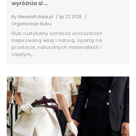
wyróżnia si …
By
WeselaPolskie.pl
/
lip 27, 2026
/
Organizacja ślubu
Ślub rustykalny oznacza uroczystość
inspirowaną wsią i naturą, opartą na
prostocie, naturalnych materiałach i
ciepłym,...