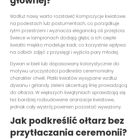
głównej?
Wzdłuż nawy warto rozstawić kompozycje kwiatowe
na podestach lub postumentach, co porządkuje
rytm przestrzeni i wyznacza elegancką oś przejścia.
Świece w lampionach dodają głębi, a ich ciepłe
światło miękko modeluje kadr, co korzystnie wpływa
na odbiór zdjęć z przysięgi i wyjścia pary młodej.
Dywan w bieli lub dopasowany kolorystycznie do
motywu uroczystości podkreśla ceremonialny
charakter chwili. Płatki kwiatów wysypane wzdłuż
dywanu i girlandy zieleni akcentują linię prowadzącą
do ołtarza. W większych świątyniach sprawdzają się
też bardziej rozbudowane aranżacje kwiatowe,
jednak cały wystrój powinien pozostać wyważony.
Jak podkreślić ołtarz bez
przytłaczania ceremonii?