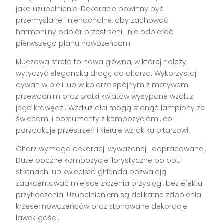
jako uzupełnienie. Dekoracje powinny być
przemyślane i nienachalne, aby zachować
harmonijny odbiór przestrzeni i nie odbierać
pierwszego planu nowożeńcom.
Kluczowa strefa to nawa główna, w której należy
wytyczyć elegancką drogę do ołtarza. Wykorzystaj
dywan w bieli lub w kolorze spójnym z motywem
przewodnim oraz płatki kwiatów wysypane wzdłuż
jego krawędzi. Wzdłuż alei mogą stanąć lampiony ze
świecami i postumenty z kompozycjami, co
porządkuje przestrzeń i kieruje wzrok ku ołtarzowi.
Ołtarz wymaga dekoracji wyważonej i dopracowanej.
Duże boczne kompozycje florystyczne po obu
stronach lub kwiecista girlanda pozwalają
zaakcentować miejsce złożenia przysięgi, bez efektu
przytłoczenia. Uzupełnieniem są delikatne zdobienia
krzeseł nowożeńców oraz stonowane dekoracje
ławek gości.