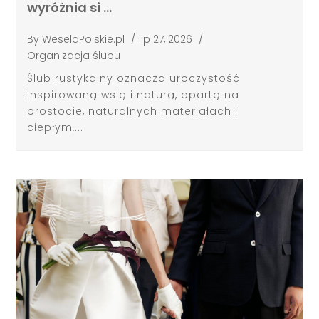
wyróżnia si …
By
WeselaPolskie.pl
/
lip 27, 2026
/
Organizacja ślubu
Ślub rustykalny oznacza uroczystość
inspirowaną wsią i naturą, opartą na
prostocie, naturalnych materiałach i
ciepłym,...