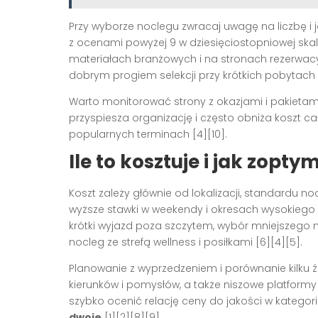
Przy wyborze noclegu zwracaj uwagę na liczbę i 
z ocenami powyżej 9 w dziesięciostopniowej skali
materiałach branżowych i na stronach rezerwacy
dobrym progiem selekcji przy krótkich pobytach 
Warto monitorować strony z okazjami i pakietami
przyspiesza organizację i często obniża koszt ca
popularnych terminach [4][10].
Ile to kosztuje i jak zopt
Koszt zależy głównie od lokalizacji, standardu no
wyższe stawki w weekendy i okresach wysokiego 
krótki wyjazd poza szczytem, wybór mniejszego 
nocleg ze strefą wellness i posiłkami [6][4][5].
Planowanie z wyprzedzeniem i porównanie kilku ź
kierunków i pomysłów, a także niszowe platform
szybko ocenić relację ceny do jakości w kategor
dwoje
[1][2][8][9].