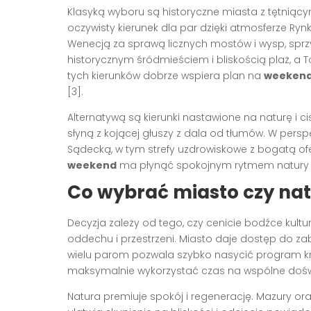
Klasyką wyboru są historyczne miasta z tętniący
oczywisty kierunek dla par dzięki atmosferze Ry
Wenecją za sprawą licznych mostów i wysp, sp
historycznym śródmieściem i bliskością plaż, a To
tych kierunków dobrze wspiera plan na
weekend
[3].
Alternatywą są kierunki nastawione na naturę i ci
słyną z kojącej głuszy z dala od tłumów. W perspe
Sądecką, w tym strefy uzdrowiskowe z bogatą ofe
weekend
ma płynąć spokojnym rytmem natury [
Co wybrać miasto czy na
Decyzja zależy od tego, czy cenicie bodźce kultu
oddechu i przestrzeni. Miasto daje dostęp do za
wielu parom pozwala szybko nasycić program krót
maksymalnie wykorzystać czas na wspólne doświ
Natura premiuje spokój i regenerację. Mazury or