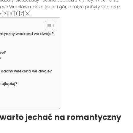
azury, Bieszczady i Beskid Sądecki z Krynicy. W cenie są
e Wrocławiu, cisza jezior i gór, a także pobyty spa oraz
[2][3][1][7][8].
antyczny weekend we dwoje?
se?
?
na udany weekend we dwoje?
najlepiej?
 warto jechać na romantyczny