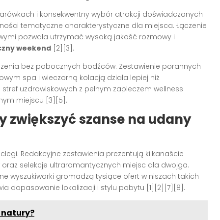
tarówkach i konsekwentny wybór atrakcji doświadczanych
ywności tematyczne charakterystyczne dla miejsca. Łączenie
wymi pozwala utrzymać wysoką jakość rozmowy i
czny weekend
[2][3].
iszenia bez pobocznych bodźców. Zestawienie porannych
ym spa i wieczorną kolacją działa lepiej niż
o stref uzdrowiskowych z pełnym zapleczem wellness
ym miejscu [3][5].
by zwiększyć szanse na udany
clegi. Redakcyjne zestawienia prezentują kilkanaście
oraz selekcje ultraromantycznych miejsc dla dwojga.
ne wyszukiwarki gromadzą tysiące ofert w niszach takich
a dopasowanie lokalizacji i stylu pobytu [1][2][7][8].
 natury?