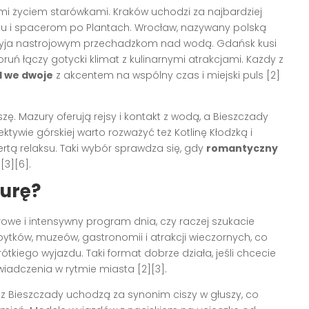
mi życiem starówkami. Kraków uchodzi za najbardziej
nku i spacerom po Plantach. Wrocław, nazywany polską
rzyja nastrojowym przechadzkom nad wodą. Gdańsk kusi
ruń łączy gotycki klimat z kulinarnymi atrakcjami. Każdy z
 we dwoje
z akcentem na wspólny czas i miejski puls [2]
szę. Mazury oferują rejsy i kontakt z wodą, a Bieszczady
ktywie górskiej warto rozważyć też Kotlinę Kłodzką i
rtą relaksu. Taki wybór sprawdza się, gdy
romantyczny
3][6].
turę?
rowe i intensywny program dnia, czy raczej szukacie
bytków, muzeów, gastronomii i atrakcji wieczornych, co
kiego wyjazdu. Taki format dobrze działa, jeśli chcecie
adczenia w rytmie miasta [2][3].
az Bieszczady uchodzą za synonim ciszy w głuszy, co