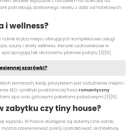
domień. Modele wyjazdów z naciskiem na ucieczkę od
 które potrzebują dosłownego resetu z dala od hotelowych
 i wellness?
ce rośnie liczba miejsc oferujących kompleksowe usługi
e, sauny i strefy wellness. Kierunki uzdrowiskowe w
 spa sprzyjają tak ułożonemu planowi pobytu [3][5].
jesiennej szarówki?
kich terminach, kiedy priorytetem jest rozluźnienie mięśni i
enia SEO i praktyki podróżniczej fraza
romantyczny
fertami spa oraz gotowymi pakietami pobytowymi [3][5].
w zabytku czy tiny house?
ę wyjazdu. W Polsce dostępne są autentyczne zamki,
zie można zarezerwować pokój i potraktować architekturę