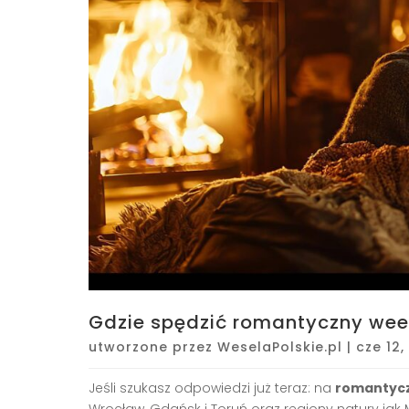
Gdzie spędzić romantyczny we
utworzone przez
WeselaPolskie.pl
|
cze 12,
Jeśli szukasz odpowiedzi już teraz: na
romantycz