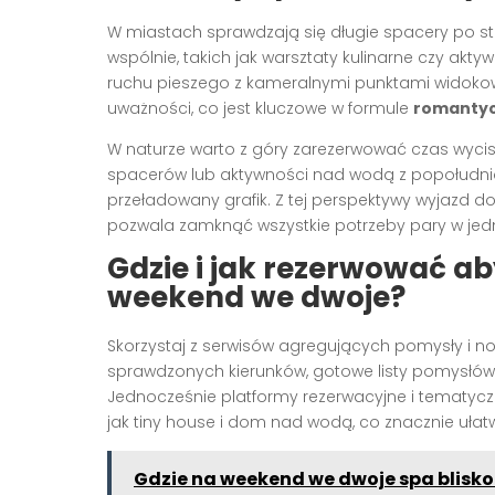
W miastach sprawdzają się długie spacery po s
wspólnie, takich jak warsztaty kulinarne czy akt
ruchu pieszego z kameralnymi punktami widoko
uważności, co jest kluczowe w formule
romanty
W naturze warto z góry zarezerwować czas wyc
spacerów lub aktywności nad wodą z popołudniow
przeładowany grafik. Z tej perspektywy wyjazd d
pozwala zamknąć wszystkie potrzeby pary w jedn
Gdzie i jak rezerwować a
weekend we dwoje?
Skorzystaj z serwisów agregujących pomysły i no
sprawdzonych kierunków, gotowe listy pomysłów 
Jednocześnie platformy rezerwacyjne i tematycz
jak tiny house i dom nad wodą, co znacznie ułatwi
Gdzie na weekend we dwoje spa blisko