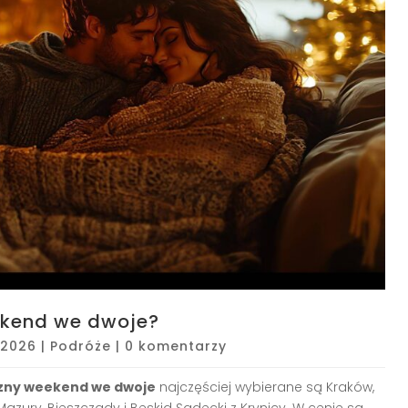
ekend we dwoje?
 2026
|
Podróże
|
0 komentarzy
ny weekend we dwoje
najczęściej wybierane są Kraków,