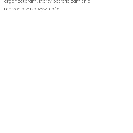
organizatorami, którzy potrafią zamienić
marzenia w rzeczywistość.