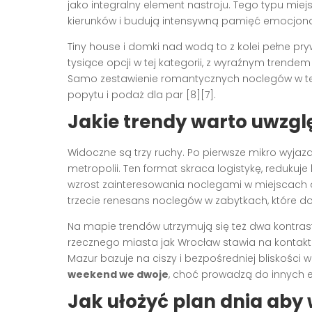
jako integralny element nastroju. Tego typu m
kierunków i budują intensywną pamięć emocjonal
Tiny house i domki nad wodą to z kolei pełne pr
tysiące opcji w tej kategorii, z wyraźnym trendem
Samo zestawienie romantycznych noclegów w tej n
popytu i podaż dla par [8][7].
Jakie trendy warto uwzgl
Widoczne są trzy ruchy. Po pierwsze mikro wyja
metropolii. Ten format skraca logistykę, redukuj
wzrost zainteresowania noclegami w miejscach o
trzecie renesans noclegów w zabytkach, które do
Na mapie trendów utrzymują się też dwa kontr
rzecznego miasta jak Wrocław stawia na kontak
Mazur bazuje na ciszy i bezpośredniej bliskości w
weekend we dwoje
, choć prowadzą do innych e
Jak ułożyć plan dnia ab