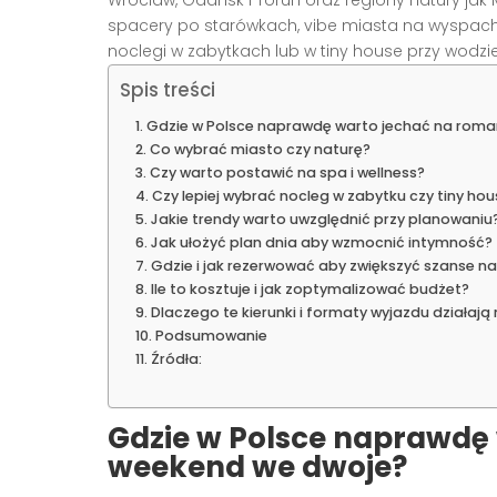
Wrocław, Gdańsk i Toruń oraz regiony natury jak M
spacery po starówkach, vibe miasta na wyspach w
noclegi w zabytkach lub w tiny house przy wodzie 
Spis treści
Gdzie w Polsce naprawdę warto jechać na rom
Co wybrać miasto czy naturę?
Czy warto postawić na spa i wellness?
Czy lepiej wybrać nocleg w zabytku czy tiny hou
Jakie trendy warto uwzględnić przy planowaniu
Jak ułożyć plan dnia aby wzmocnić intymność?
Gdzie i jak rezerwować aby zwiększyć szanse 
Ile to kosztuje i jak zoptymalizować budżet?
Dlaczego te kierunki i formaty wyjazdu działają 
Podsumowanie
Źródła:
Gdzie w Polsce naprawdę
weekend we dwoje?