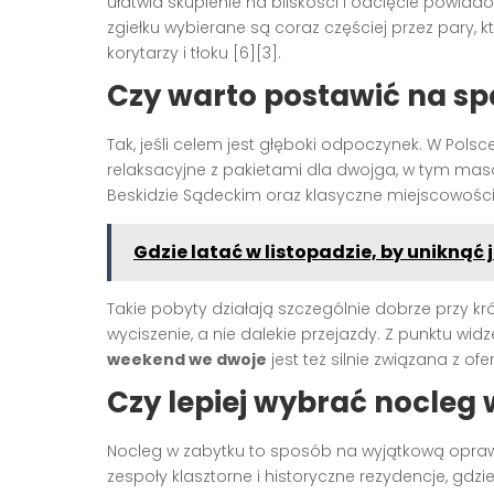
ułatwia skupienie na bliskości i odcięcie powia
zgiełku wybierane są coraz częściej przez pary,
korytarzy i tłoku [6][3].
Czy warto postawić na spa
Tak, jeśli celem jest głęboki odpoczynek. W Pols
relaksacyjne z pakietami dla dwojga, w tym masaż
Beskidzie Sądeckim oraz klasyczne miejscowości
Gdzie latać w listopadzie, by uniknąć 
Takie pobyty działają szczególnie dobrze przy krót
wyciszenie, a nie dalekie przejazdy. Z punktu widz
weekend we dwoje
jest też silnie związana z o
Czy lepiej wybrać nocleg 
Nocleg w zabytku to sposób na wyjątkową opraw
zespoły klasztorne i historyczne rezydencje, gd