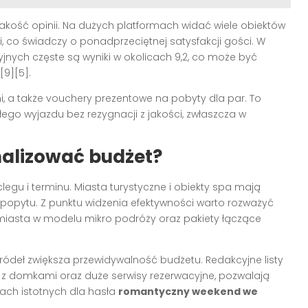
jakość opinii. Na dużych platformach widać wiele obiektów
, co świadczy o ponadprzeciętnej satysfakcji gości. W
jnych częste są wyniki w okolicach 9,2, co może być
[9][5].
, a także vouchery prezentowe na pobyty dla par. To
łego wyjazdu bez rezygnacji z jakości, zwłaszcza w
ymalizować budżet?
clegu i terminu. Miasta turystyczne i obiekty spa mają
popytu. Z punktu widzenia efektywności warto rozważyć
miasta w modelu mikro podróży oraz pakiety łączące
ródeł zwiększa przewidywalność budżetu. Redakcyjne listy
y z domkami oraz duże serwisy rezerwacyjne, pozwalają
iach istotnych dla hasła
romantyczny weekend we