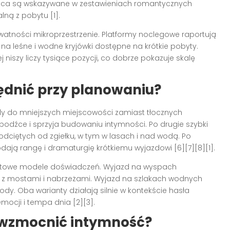
iejsca są wskazywane w zestawieniach romantycznych
ną z pobytu [1].
ywatności mikroprzestrzenie. Platformy noclegowe raportują
 na leśne i wodne kryjówki dostępne na krótkie pobyty.
iszy liczy tysiące pozycji, co dobrze pokazuje skalę
ędnić przy planowaniu?
zdy do mniejszych miejscowości zamiast tłocznych
e bodźce i sprzyja budowaniu intymności. Po drugie szybki
dciętych od zgiełku, w tym w lasach i nad wodą. Po
dają rangę i dramaturgię krótkiemu wyjazdowi [6][7][8][1].
astowe modele doświadczeń. Wyjazd na wyspach
t z mostami i nabrzeżami. Wyjazd na szlakach wodnych
ody. Oba warianty działają silnie w kontekście hasła
mocji i tempa dnia [2][3].
y wzmocnić intymność?