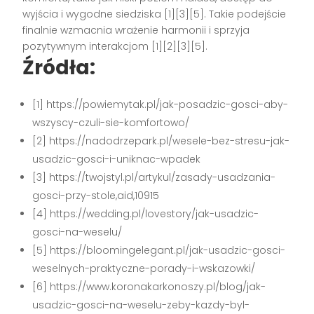
wyjścia i wygodne siedziska [1][3][5]. Takie podejście
finalnie wzmacnia wrażenie harmonii i sprzyja
pozytywnym interakcjom [1][2][3][5].
Źródła:
[1] https://powiemytak.pl/jak-posadzic-gosci-aby-
wszyscy-czuli-sie-komfortowo/
[2] https://nadodrzepark.pl/wesele-bez-stresu-jak-
usadzic-gosci-i-uniknac-wpadek
[3] https://twojstyl.pl/artykul/zasady-usadzania-
gosci-przy-stole,aid,10915
[4] https://wedding.pl/lovestory/jak-usadzic-
gosci-na-weselu/
[5] https://bloomingelegant.pl/jak-usadzic-gosci-
weselnych-praktyczne-porady-i-wskazowki/
[6] https://www.koronakarkonoszy.pl/blog/jak-
usadzic-gosci-na-weselu-zeby-kazdy-byl-