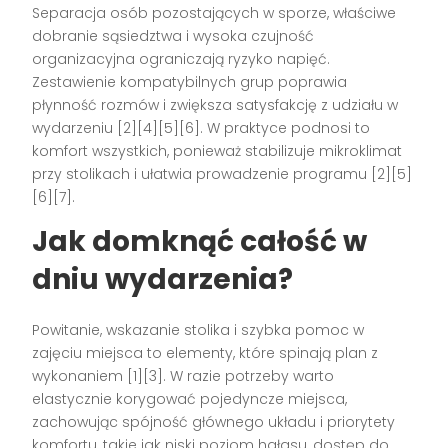
Separacja osób pozostających w sporze, właściwe
dobranie sąsiedztwa i wysoka czujność
organizacyjna ograniczają ryzyko napięć.
Zestawienie kompatybilnych grup poprawia
płynność rozmów i zwiększa satysfakcję z udziału w
wydarzeniu [2][4][5][6]. W praktyce podnosi to
komfort wszystkich, ponieważ stabilizuje mikroklimat
przy stolikach i ułatwia prowadzenie programu [2][5]
[6][7].
Jak domknąć całość w
dniu wydarzenia?
Powitanie, wskazanie stolika i szybka pomoc w
zajęciu miejsca to elementy, które spinają plan z
wykonaniem [1][3]. W razie potrzeby warto
elastycznie korygować pojedyncze miejsca,
zachowując spójność głównego układu i priorytety
komfortu, takie jak niski poziom hałasu, dostęp do