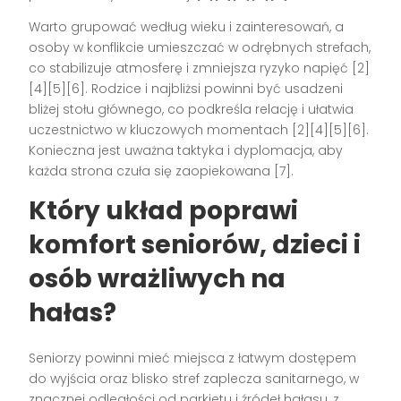
Warto grupować według wieku i zainteresowań, a
osoby w konflikcie umieszczać w odrębnych strefach,
co stabilizuje atmosferę i zmniejsza ryzyko napięć [2]
[4][5][6]. Rodzice i najbliżsi powinni być usadzeni
bliżej stołu głównego, co podkreśla relację i ułatwia
uczestnictwo w kluczowych momentach [2][4][5][6].
Konieczna jest uważna taktyka i dyplomacja, aby
każda strona czuła się zaopiekowana [7].
Który układ poprawi
komfort seniorów, dzieci i
osób wrażliwych na
hałas?
Seniorzy powinni mieć miejsca z łatwym dostępem
do wyjścia oraz blisko stref zaplecza sanitarnego, w
znacznej odległości od parkietu i źródeł hałasu, z