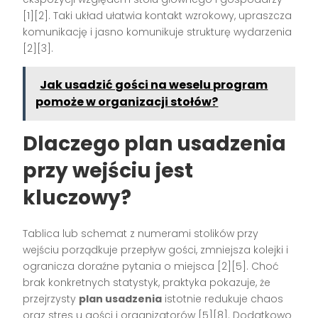
[1][2]. Taki układ ułatwia kontakt wzrokowy, upraszcza
komunikację i jasno komunikuje strukturę wydarzenia
[2][3].
Jak usadzić gości na weselu program
pomoże w organizacji stołów?
Dlaczego plan usadzenia
przy wejściu jest
kluczowy?
Tablica lub schemat z numerami stolików przy
wejściu porządkuje przepływ gości, zmniejsza kolejki i
ogranicza doraźne pytania o miejsca [2][5]. Choć
brak konkretnych statystyk, praktyka pokazuje, że
przejrzysty
plan usadzenia
istotnie redukuje chaos
oraz stres u gości i organizatorów [5][8]. Dodatkowo