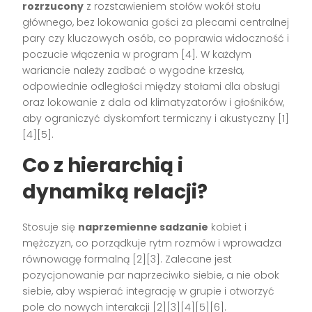
rozrzucony
z rozstawieniem stołów wokół stołu
głównego, bez lokowania gości za plecami centralnej
pary czy kluczowych osób, co poprawia widoczność i
poczucie włączenia w program [4]. W każdym
wariancie należy zadbać o wygodne krzesła,
odpowiednie odległości między stołami dla obsługi
oraz lokowanie z dala od klimatyzatorów i głośników,
aby ograniczyć dyskomfort termiczny i akustyczny [1]
[4][5].
Co z hierarchią i
dynamiką relacji?
Stosuje się
naprzemienne sadzanie
kobiet i
mężczyzn, co porządkuje rytm rozmów i wprowadza
równowagę formalną [2][3]. Zalecane jest
pozycjonowanie par naprzeciwko siebie, a nie obok
siebie, aby wspierać integrację w grupie i otworzyć
pole do nowych interakcji [2][3][4][5][6].