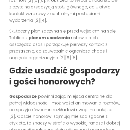
rozmów [2][5][6]. Krok trzeci to wybór układu stołów
z czytelną ekspozycją stołu głównego, co ułatwia
kontakt wzrokowy z centralnymi postaciami
wydarzenia [2][4].
Skuteczny plan zaczyna się przed wejściem na salę.
Tablica z
planem usadzenia
ustawia ruch,
oszczędza czas i porządkuje pierwszy kontakt z
przestrzenią, co zauważalnie ogranicza chaos i
napięcie organizacyjne [2][5][8].
Gdzie usadzić gospodarzy
i gości honorowych?
Gospodarze
powinni zająć miejsca centralne dla
pełnej widoczności i możliwości animowania rozmów,
co sprzyja równemu rozkładowi uwagi na całej sali
[3]. Goście honorowi zajmują miejsca zgodne z
etykietą, to znaczy w strefie o wysokiej randze i dobrej
ekspozycji względem stołu głównego i gospodarzy