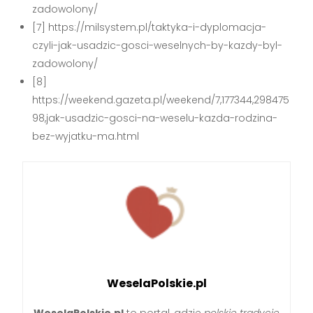
zadowolony/
[7] https://milsystem.pl/taktyka-i-dyplomacja-
czyli-jak-usadzic-gosci-weselnych-by-kazdy-byl-
zadowolony/
[8]
https://weekend.gazeta.pl/weekend/7,177344,298475
98,jak-usadzic-gosci-na-weselu-kazda-rodzina-
bez-wyjatku-ma.html
WeselaPolskie.pl
WeselaPolskie.pl
to portal, gdzie
polskie tradycje