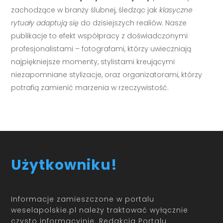
zachodzące w branży ślubnej, śledząc jak
klasyczne
rytuały adaptują się
do dzisiejszych realiów. Nasze
publikacje to efekt współpracy z doświadczonymi
profesjonalistami – fotografami, którzy uwieczniają
najpiękniejsze momenty, stylistami kreującymi
niezapomniane stylizacje, oraz organizatorami, którzy
potrafią zamienić marzenia w rzeczywistość.
Użytkowniku!
Informacje zamieszczone w portalu
weselapolskie.pl należy traktować wyłącznie
czysto informacyjnie. Redakcja Portalu