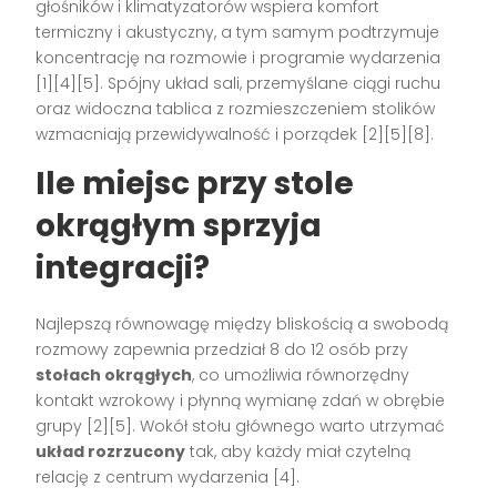
głośników i klimatyzatorów wspiera komfort
termiczny i akustyczny, a tym samym podtrzymuje
koncentrację na rozmowie i programie wydarzenia
[1][4][5]. Spójny układ sali, przemyślane ciągi ruchu
oraz widoczna tablica z rozmieszczeniem stolików
wzmacniają przewidywalność i porządek [2][5][8].
Ile miejsc przy stole
okrągłym sprzyja
integracji?
Najlepszą równowagę między bliskością a swobodą
rozmowy zapewnia przedział 8 do 12 osób przy
stołach okrągłych
, co umożliwia równorzędny
kontakt wzrokowy i płynną wymianę zdań w obrębie
grupy [2][5]. Wokół stołu głównego warto utrzymać
układ rozrzucony
tak, aby każdy miał czytelną
relację z centrum wydarzenia [4].