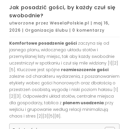
Jak posadzić gości, by każdy czuł się
swobodnie?
utworzone przez
WeselaPolskie.pl
|
maj 16,
2026
|
Organizacja ślubu
|
0 komentarzy
Komfortowe posadzenie gości
zaczyna się od
jasnego planu, widocznego układu stołów i
przemyślanej listy miejsc, tak aby każdy swobodnie
uczestniczył w spotkaniu i czuł się mile widziany [1][2]
[5]. Kluczowe jest spójne
rozmieszczenie gości
zależne od charakteru wydarzenia, z poszanowaniem
etykiety wobec gości honorowych oraz dbałością o
przestrzeń osobistą, wygodę i niski poziom hałasu [1]
[2][3]. Odpowiedni układ stołów, centralne miejsca
dla gospodarzy, tablica z
planem usadzenia
przy
wejściu i grupowanie według relacji minimalizują
chaos i stres [2][3][5][8].