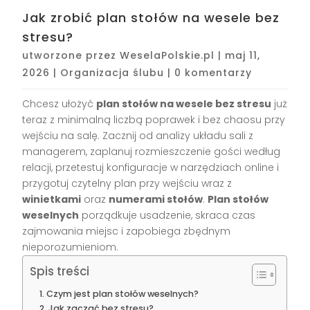
Jak zrobić plan stołów na wesele bez
stresu?
utworzone przez
WeselaPolskie.pl
|
maj 11,
2026
|
Organizacja ślubu
|
0 komentarzy
Chcesz ułożyć
plan stołów na wesele bez stresu
już
teraz z minimalną liczbą poprawek i bez chaosu przy
wejściu na salę. Zacznij od analizy układu sali z
managerem, zaplanuj rozmieszczenie gości według
relacji, przetestuj konfiguracje w narzędziach online i
przygotuj czytelny plan przy wejściu wraz z
winietkami
oraz
numerami stołów
.
Plan stołów
weselnych
porządkuje usadzenie, skraca czas
zajmowania miejsc i zapobiega zbędnym
nieporozumieniom.
Spis treści
Czym jest plan stołów weselnych?
Jak zacząć bez stresu?