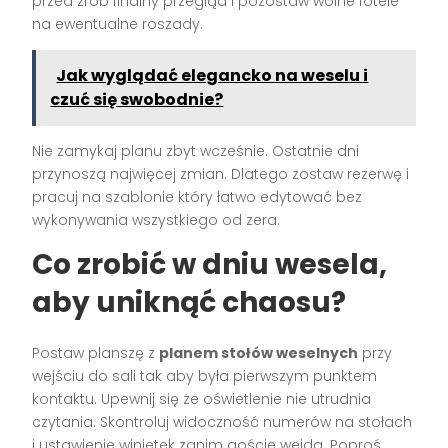
przed zrób finalny przegląd i pozostaw wolne fotele
na ewentualne roszady.
Jak wyglądać elegancko na weselu i
czuć się swobodnie?
Nie zamykaj planu zbyt wcześnie. Ostatnie dni
przynoszą najwięcej zmian. Dlatego zostaw rezerwę i
pracuj na szablonie który łatwo edytować bez
wykonywania wszystkiego od zera.
Co zrobić w dniu wesela,
aby uniknąć chaosu?
Postaw planszę z
planem stołów weselnych
przy
wejściu do sali tak aby była pierwszym punktem
kontaktu. Upewnij się że oświetlenie nie utrudnia
czytania. Skontroluj widoczność numerów na stołach
i ustawienie winietek zanim goście wejdą. Poproś