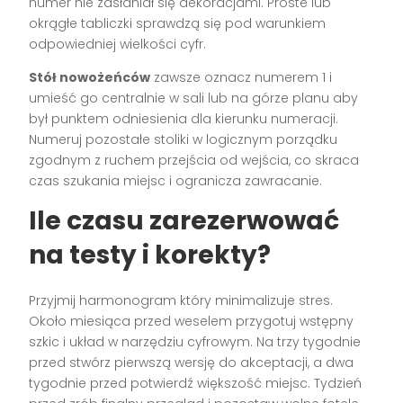
numer nie zasłaniał się dekoracjami. Proste lub
okrągłe tabliczki sprawdzą się pod warunkiem
odpowiedniej wielkości cyfr.
Stół nowożeńców
zawsze oznacz numerem 1 i
umieść go centralnie w sali lub na górze planu aby
był punktem odniesienia dla kierunku numeracji.
Numeruj pozostałe stoliki w logicznym porządku
zgodnym z ruchem przejścia od wejścia, co skraca
czas szukania miejsc i ogranicza zawracanie.
Ile czasu zarezerwować
na testy i korekty?
Przyjmij harmonogram który minimalizuje stres.
Około miesiąca przed weselem przygotuj wstępny
szkic i układ w narzędziu cyfrowym. Na trzy tygodnie
przed stwórz pierwszą wersję do akceptacji, a dwa
tygodnie przed potwierdź większość miejsc. Tydzień