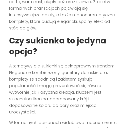
cotta, warm rust, ciepły beż oraz szałwia. Z kolei w
formalnych aranżacjach pojawiają się
intensywniejsze palety, a także monochromatyczne
komplety, które budują elegancki, spójny efekt od
stóp do głów.
Czy sukienka to jedyna
opcja?
Alternatywy dla sukienki są pełnoprawnym trendem.
Eleganckie kombinezony, garnitury damskie oraz
komplety ze spódnicą i żakietem zyskują
popularność i mogą prezentować się równie
wytwornie jak klasyczna kreacja. Kluczem jest
szlachetna tkanina, dopracowany krój i
dopasowanie koloru do pory oraz miejsca
uroczystości.
W formalnych odsłonach widać dwa mocne kierunki.