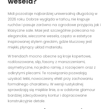
wesela?
Midi pozostaje najbardziej uniwersalną długością w
2026 roku. Dobrze wygląda w tańcu, nie krępuje
ruchów i pasuje zarówno na ogrodowe przyjęcia, jak i
klasyczne sale. Maxi jest szczególnie polecana na
eleganckie, wieczorne wesela, często w estetyce
inspirowanej stylem greckim, gdzie kluczowy jest
miękki, płynący układ materiału.
W trendach mocno obecne są kroje kopertowe,
rozkloszowane, slip, fasony z marszczeniami,
asymetryczne, na jedno ramię, z rozcięciem oraz z
odkrytymi plecami. Te rozwiązania pozwalają
uzyskać lekki, nowoczesny efekt przy zachowaniu
formalnego charakteru. W wersji rustykalnej
sprawdzają się miękkie linie, a w odsłonie glamour
bardziej zdecydowany kontur i dopracowane
konstrukcyjnie detale.