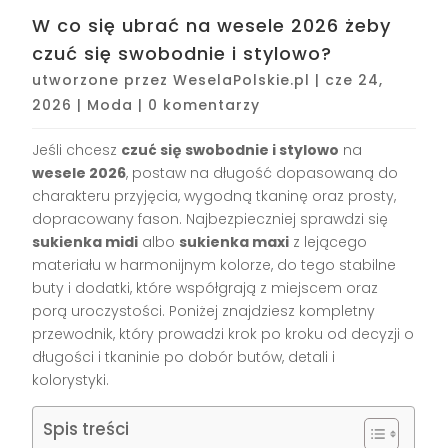
W co się ubrać na wesele 2026 żeby
czuć się swobodnie i stylowo?
utworzone przez
WeselaPolskie.pl
|
cze 24,
2026
|
Moda
|
0 komentarzy
Jeśli chcesz
czuć się swobodnie i stylowo
na
wesele 2026
, postaw na długość dopasowaną do
charakteru przyjęcia, wygodną tkaninę oraz prosty,
dopracowany fason. Najbezpieczniej sprawdzi się
sukienka midi
albo
sukienka maxi
z lejącego
materiału w harmonijnym kolorze, do tego stabilne
buty i dodatki, które współgrają z miejscem oraz
porą uroczystości. Poniżej znajdziesz kompletny
przewodnik, który prowadzi krok po kroku od decyzji o
długości i tkaninie po dobór butów, detali i
kolorystyki.
Spis treści