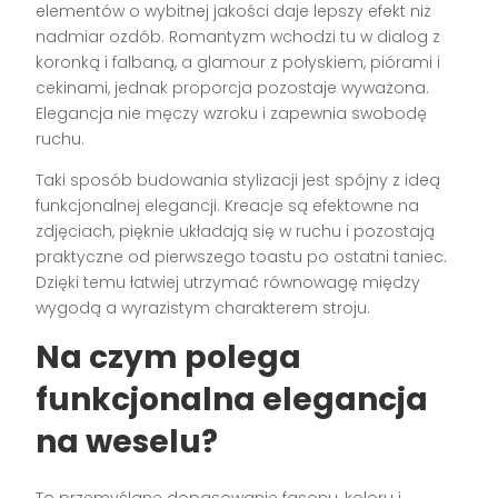
elementów o wybitnej jakości daje lepszy efekt niż
nadmiar ozdób. Romantyzm wchodzi tu w dialog z
koronką i falbaną, a glamour z połyskiem, piórami i
cekinami, jednak proporcja pozostaje wyważona.
Elegancja nie męczy wzroku i zapewnia swobodę
ruchu.
Taki sposób budowania stylizacji jest spójny z ideą
funkcjonalnej elegancji. Kreacje są efektowne na
zdjęciach, pięknie układają się w ruchu i pozostają
praktyczne od pierwszego toastu po ostatni taniec.
Dzięki temu łatwiej utrzymać równowagę między
wygodą a wyrazistym charakterem stroju.
Na czym polega
funkcjonalna elegancja
na weselu?
To przemyślane dopasowanie fasonu, koloru i