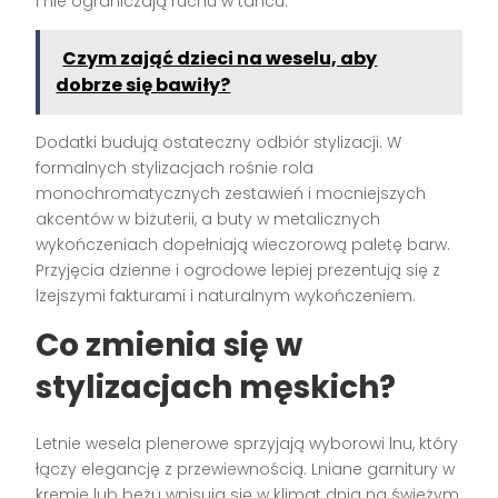
i nie ograniczają ruchu w tańcu.
Czym zająć dzieci na weselu, aby
dobrze się bawiły?
Dodatki budują ostateczny odbiór stylizacji. W
formalnych stylizacjach rośnie rola
monochromatycznych zestawień i mocniejszych
akcentów w biżuterii, a buty w metalicznych
wykończeniach dopełniają wieczorową paletę barw.
Przyjęcia dzienne i ogrodowe lepiej prezentują się z
lżejszymi fakturami i naturalnym wykończeniem.
Co zmienia się w
stylizacjach męskich?
Letnie wesela plenerowe sprzyjają wyborowi lnu, który
łączy elegancję z przewiewnością. Lniane garnitury w
kremie lub beżu wpisują się w klimat dnia na świeżym