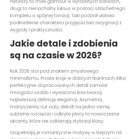
Pierwszy to maxi glamour w wyrazistych barwach,
drugi to nienachalny luksus w postaci szlachetnego
kompletu o spójnej tonacji. Taki podział ułatwia
podkreślenie charakteru przyjęcia bez rezygnacji z
wygody i praktyczności.
Jakie detale i zdobienia
są na czasie w 2026?
Rok 2026 stoi pod znakiem zmysłowego
minimalizmu. Proste kroje w dobrych tkaninach, kilka
perfekcyjnie dopracowanych detali zamiast
mnogości ozdób i wyważona linia tworzą
najświeższą definicję elegancji. Asymetria,
marszczenia, cut outy, dekolt na jedno ramię,
subtelne rozcięcia i odkryte plecy to nowoczesne
akcenty, które nie odbierają stylizacji klasy.
Uzupełniają je romantyczne motywy w lżejszym niż