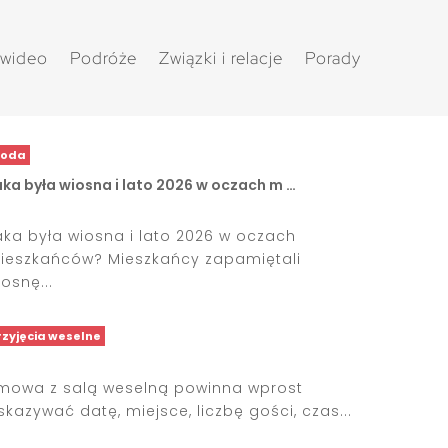
 wideo
Podróże
Związki i relacje
Porady
oda
ka była wiosna i lato 2026 w oczach m …
aka była wiosna i lato 2026 w oczach
ieszkańców? Mieszkańcy zapamiętali
osnę...
rzyjęcia weselne
mowa z salą weselną powinna wprost
skazywać datę, miejsce, liczbę gości, czas...