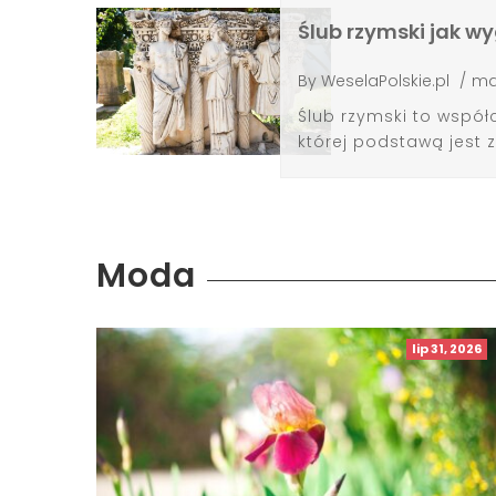
Ślub rzymski jak wy
By
WeselaPolskie.pl
/
ma
Ślub rzymski to wspó
której podstawą jest 
Moda
lip 31, 2026