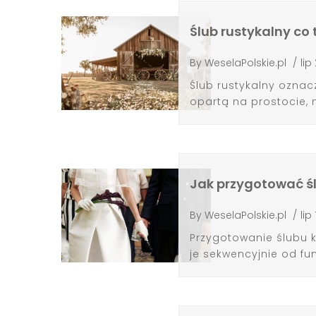
Ślub rustykalny co 
By
WeselaPolskie.pl
/
lip
Ślub rustykalny oznac
opartą na prostocie, n
Jak przygotować śl
By
WeselaPolskie.pl
/
lip
Przygotowanie ślubu k
je sekwencyjnie od f