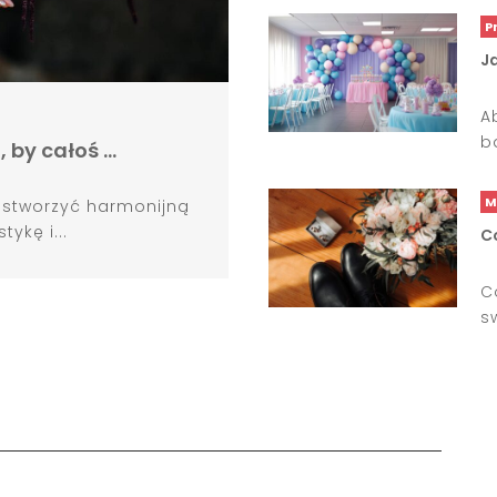
P
J
A
b
, by całoś …
M
y stworzyć harmonijną
ykę i...
C
C
s