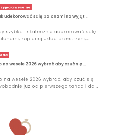
rzyjęcia weselne
ak udekorować salę balonami na wyjąt …
by szybko i skutecznie udekorować salę
alonami, zaplanuj układ przestrzeni,...
oda
o na wesele 2026 wybrać aby czuć się …
o na wesele 2026 wybrać, aby czuć się
wobodnie już od pierwszego tańca i do...