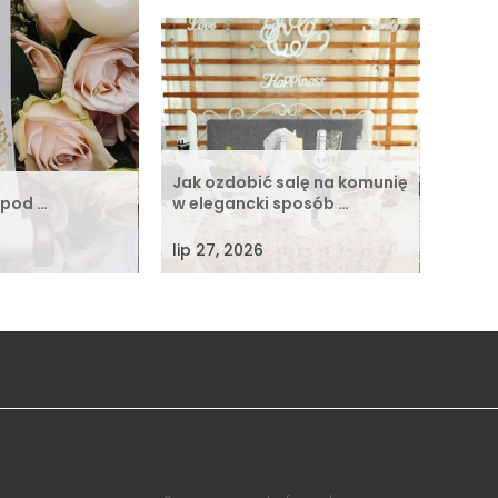
Jak ozdobić salę na komunię
 pod …
w elegancki sposób …
lip 27, 2026