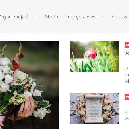
rganizacja ślubu
Moda
Przyjęcia weselne
Foto &
M
Ja
J
m
wi
P
U
w