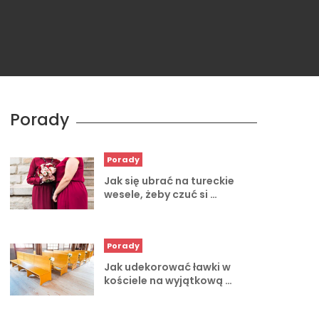
Porady
Porady
Jak się ubrać na tureckie
wesele, żeby czuć si …
Porady
Jak udekorować ławki w
kościele na wyjątkową …