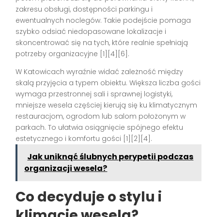
zakresu obsługi, dostępności parkingu i
ewentualnych noclegów. Takie podejście pomaga
szybko odsiać niedopasowane lokalizacje i
skoncentrować się na tych, które realnie spełniają
potrzeby organizacyjne [1][4][6].
W Katowicach wyraźnie widać zależność między
skalą przyjęcia a typem obiektu. Większa liczba gości
wymaga przestronnej sali i sprawnej logistyki,
mniejsze wesela częściej kierują się ku klimatycznym
restauracjom, ogrodom lub salom położonym w
parkach. To ułatwia osiągnięcie spójnego efektu
estetycznego i komfortu gości [1][2][4].
Jak uniknąć ślubnych perypetii podczas
organizacji wesela?
Co decyduje o stylu i
klimacie wesela?