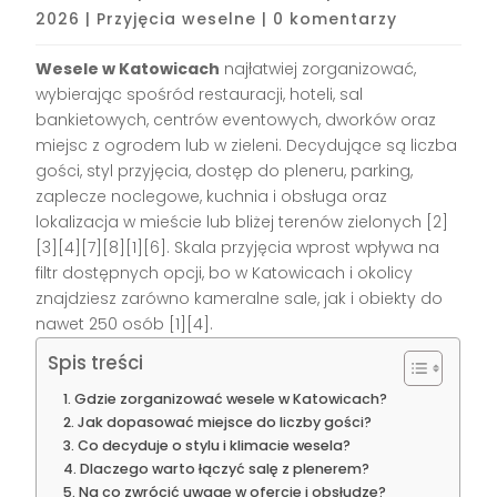
2026
|
Przyjęcia weselne
|
0 komentarzy
Wesele w Katowicach
najłatwiej zorganizować,
wybierając spośród restauracji, hoteli, sal
bankietowych, centrów eventowych, dworków oraz
miejsc z ogrodem lub w zieleni. Decydujące są liczba
gości, styl przyjęcia, dostęp do pleneru, parking,
zaplecze noclegowe, kuchnia i obsługa oraz
lokalizacja w mieście lub bliżej terenów zielonych [2]
[3][4][7][8][1][6]. Skala przyjęcia wprost wpływa na
filtr dostępnych opcji, bo w Katowicach i okolicy
znajdziesz zarówno kameralne sale, jak i obiekty do
nawet 250 osób [1][4].
Spis treści
Gdzie zorganizować wesele w Katowicach?
Jak dopasować miejsce do liczby gości?
Co decyduje o stylu i klimacie wesela?
Dlaczego warto łączyć salę z plenerem?
Na co zwrócić uwagę w ofercie i obsłudze?