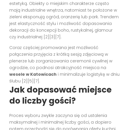
estetyką. Obiekty o miejskim charakterze często
mają industrialne wnętrza, natomiast te położone w
zieleni eksponują ogród, oranżerię lub park. Trendem
jest elastyczność stylu i możliwość dopasowania
dekoracji do koncepcji boho, rustykalnej, glamour
czy industrialnej [2][3][7].
Coraz częściej promowana jest możliwość
połączenia przyjęcia z krótką sesją zdjęciową w
plenerze lub zorganizowania ceremonii cywilnej w
ogrodzie, co podnosi atrakcyjność miejsca na
wesele w Katowicach
i minimalizuje logistykę w dniu
ślubu [2][5][7].
Jak dopasować miejsce
do liczby gości?
Proces wyboru zwykle zaczyna się od ustalenia
maksymalnej i minimalnej liczby gości, a dopiero
potem przechodzi się do porównania oferty kuchni,