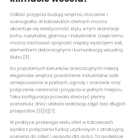
Odbiór przyjęcia budują wnętrza, otoczenie i
scenografia. W katowickich ofertach mocno
akcentuje się elastyczność stylu, w tym aranżacje
boho, rustykalne, glamour i industrialne. Dzięki temu
można zachować spójność między wystrojem sali,
elementami dekoracyjnymi i komunikacją wizualną
ślubu [3].
Do popularnych kierunków aranżacyjnych należą
eleganckie wnętrza, przestrzenie industrialne, sale
umiejscowione w parkach, ogrody i oranżerie oraz
połączenie ceremonii i przyjęcia w jednym miejscu.
Taka konfiguracja pozwala stworzyć płynny
scenariusz dnia i ułatwia realizację zdjęć bez długich
przejazdów [3][5][7].
W praktyce przewaga wielu ofert w Katowicach
wynika z połączenia funkcji użytkowych z atrakcyjną
scenerią do zdjęć i wygodą dla gości. To podejście