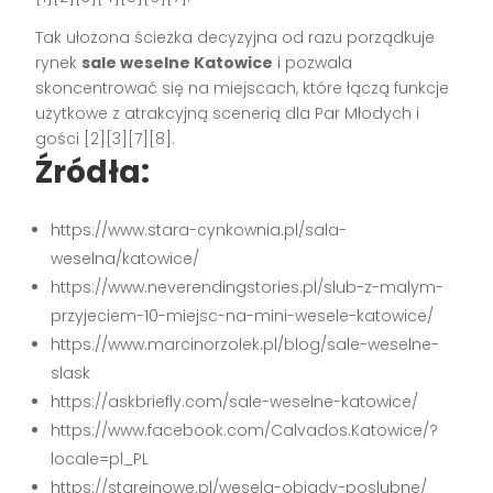
Tak ułożona ścieżka decyzyjna od razu porządkuje
rynek
sale weselne Katowice
i pozwala
skoncentrować się na miejscach, które łączą funkcje
użytkowe z atrakcyjną scenerią dla Par Młodych i
gości [2][3][7][8].
Źródła:
https://www.stara-cynkownia.pl/sala-
weselna/katowice/
https://www.neverendingstories.pl/slub-z-malym-
przyjeciem-10-miejsc-na-mini-wesele-katowice/
https://www.marcinorzolek.pl/blog/sale-weselne-
slask
https://askbriefly.com/sale-weselne-katowice/
https://www.facebook.com/Calvados.Katowice/?
locale=pl_PL
https://stareinowe.pl/wesela-obiady-poslubne/