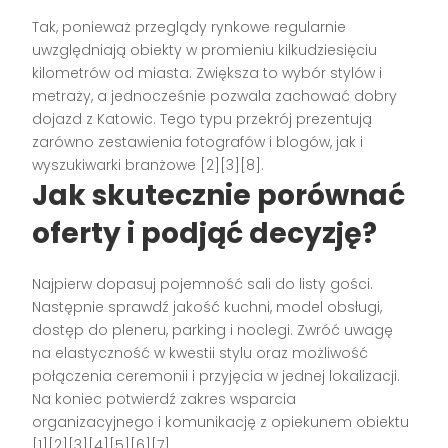
Tak, ponieważ przeglądy rynkowe regularnie
uwzględniają obiekty w promieniu kilkudziesięciu
kilometrów od miasta. Zwiększa to wybór stylów i
metraży, a jednocześnie pozwala zachować dobry
dojazd z Katowic. Tego typu przekrój prezentują
zarówno zestawienia fotografów i blogów, jak i
wyszukiwarki branżowe [2][3][8].
Jak skutecznie porównać
oferty i podjąć decyzję?
Najpierw dopasuj pojemność sali do listy gości.
Następnie sprawdź jakość kuchni, model obsługi,
dostęp do pleneru, parking i noclegi. Zwróć uwagę
na elastyczność w kwestii stylu oraz możliwość
połączenia ceremonii i przyjęcia w jednej lokalizacji.
Na koniec potwierdź zakres wsparcia
organizacyjnego i komunikację z opiekunem obiektu
[1][2][3][4][5][6][7].