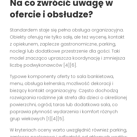
Na co zwrócić uwagę w
ofercie i obsłudze?
Standardem staje się pełna obsługa organizacyjna.
Obiekty oferują nie tylko salę, ale też wycenę, kontakt
z opiekunem, zaplecze gastronomiczne, parking,
noclegi lub dodatkowe przestrzenie dla gości. Taki
model znacząco upraszcza koordynację i zmniejsza
liczbę podwykonawców [4][6].
Typowe komponenty oferty to sala bankietowa,
menu, obsługa kelnerska, możliwość dekoracji i
bieżący kontakt organizacyjny. Często dochodzą
rozwiązania rodzinne jak strefa dla dzieci o określonej
powierzchni, ogród, taras lub dodatkowa sala, co
poprawia płynność wydarzenia i komfort różnych
grup wiekowych [1][4][5].
W kryteriach oceny warto uwzględnić również parking,
zaplecze noclegowe i odległość od głównych węzłów