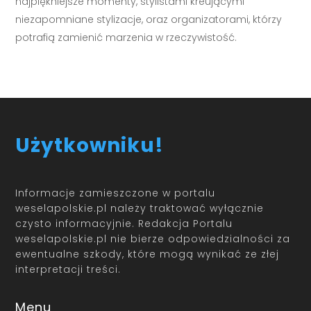
najpiękniejsze momenty, stylistami kreującymi
niezapomniane stylizacje, oraz organizatorami, którzy
potrafią zamienić marzenia w rzeczywistość.
Użytkowniku!
Informacje zamieszczone w portalu
weselapolskie.pl należy traktować wyłącznie
czysto informacyjnie. Redakcja Portalu
weselapolskie.pl nie bierze odpowiedzialności za
ewentualne szkody, które mogą wynikać ze złej
interpretacji treści.
Menu