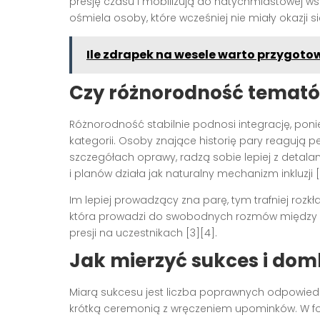
presję czasu i mobilizują do natychmiastowej w
ośmiela osoby, które wcześniej nie miały okazji si
Ile zdrapek na wesele warto przygoto
Czy różnorodność temató
Różnorodność stabilnie podnosi integrację, poni
kategorii. Osoby znające historię pary reagują pew
szczegółach oprawy, radzą sobie lepiej z detalami
i planów działa jak naturalny mechanizm inkluzji [
Im lepiej prowadzący zna parę, tym trafniej rozkła
która prowadzi do swobodnych rozmów między st
presji na uczestnikach [3][4].
Jak mierzyć sukces i do
Miarą sukcesu jest liczba poprawnych odpowiedzi
krótką ceremonią z wręczeniem upominków. W fo