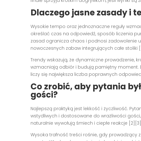
finale sprzyja krótkim dogrywkom, jeśli wyniki są zb
Dlaczego jasne zasady i 
Wysokie tempo oraz jednoznaczne reguły wzmacnia
określać czas na odpowiedź, sposób liczenia punk
zasad ogranicza chaos i podnosi zadowolenie u
nowoczesnych zabaw integrujących całe stoliki [1
Trendy wskazują, że dynamiczne prowadzenie, krót
wzmacniają odbiór i budują pamiętny moment. Dl
liczy się największa liczba poprawnych odpowiedz
Co zrobić, aby pytania by
gości?
Najlepszą praktyką jest lekkość i życzliwość. P
wstydliwych i dostosowane do wrażliwości gości,
naturalnie wywołują śmiech i ciepłe reakcje [2][3]
Wysoka trafność treści rośnie, gdy prowadzący 