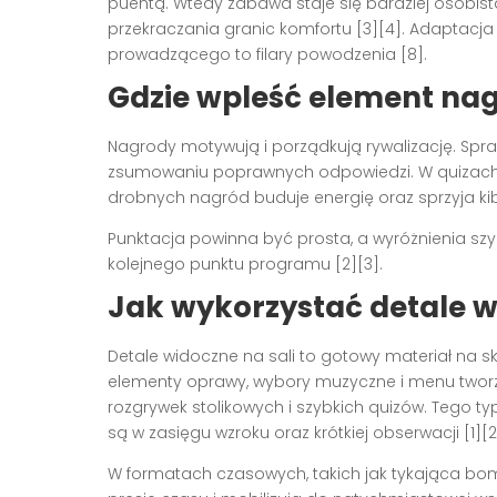
puentą. Wtedy zabawa staje się bardziej osobist
przekraczania granic komfortu [3][4]. Adapta
prowadzącego to filary powodzenia [8].
Gdzie wpleść element nagr
Nagrody motywują i porządkują rywalizację. Spr
zsumowaniu poprawnych odpowiedzi. W quizach 
drobnych nagród buduje energię oraz sprzyja ki
Punktacja powinna być prosta, a wyróżnienia szy
kolejnego punktu programu [2][3].
Jak wykorzystać detale 
Detale widoczne na sali to gotowy materiał na sk
elementy oprawy, wybory muzyczne i menu twor
rozgrywek stolikowych i szybkich quizów. Tego t
są w zasięgu wzroku oraz krótkiej obserwacji [1][2
W formatach czasowych, takich jak tykająca bomb