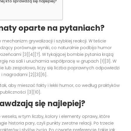
j kto sprawdzą się najlepiej?
rmaty oparte na pytaniach?
echanizm grywalizacji i szybkiej reakcji. W teście
dzący porównuje wyniki, co naturalnie podbija humor
wożeńcami [3][4][7]. W tykającej bombie pytania krążą
rgię na sali i uruchamia współpracę w grupach [1][3]. W
ie lub zespołowo, liczy się liczba poprawnych odpowiedzi
 i nagrodami [2][3][6].
k, aby mieszać fakty i lekki humor, co według praktyków
ubliczności [3][10].
awdzają się najlepiej?
e wesela, w tym liczby, kolory i elementy oprawy, które
 historia pary, czyli punkty zwrotne relacji. Po trzecie
kterów i stylów życia. Po czwarte preferencje, takie jak