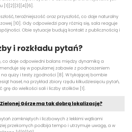
 [1][2][3][4][6].
złość, teraźniejszość oraz przyszłość, co daje naturalny
owej [10]. Gdy odpowiedzi pary różnią się, sala reaguje
pójności. Obie sytuacje budują kontakt z publicznością i
by i rozkładu pytań?
ce, co daje odpowiedni balans między dynamiką a
omenduje się w popularnej zabawie z podnoszeniem
 na quizy i testy zgodności [8]. W tykającej bombie
ąt haseł, na przykład zbiory rzędu kilkudziesięciu pytań,
 do wielkości sali i liczby stolików [1].
Zielonej Górze ma tak dobrą lokalizację?
ytań zamkniętych i liczbowych z lekkimi wątkami
iej przekornych podbija tempo i utrzymuje uwagę, a w