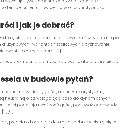
a i wywołuje żywe komentarze przy stolikach bez
cja do temperamentu nowożeńców oraz kreatywność
ód i jak je dobrać?
awdzają się drobne upominki dla zwycięzców, wręczane po
drużynowych i wariantach stolikowych przyznawanie
bicowaniu między grupami [2].
bkie, co wzmacnia płynność zabawy i ułatwia przejście do
wesela w budowie pytań?
uteczne rundy. Liczby gości, akcenty kolorystyczne,
zą neutralną oraz wciągającą bazę do dynamicznych
ypu treści podbijają uważność gości, ponieważ odpowiedzi
][3][6].
a, pytania o konkretne detale sali dobrze wpisują się w