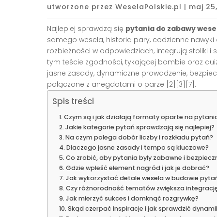
utworzone przez
WeselaPolskie.pl
|
maj 25
Najlepiej sprawdzą się
pytania do zabawy wesel
samego wesela, historia pary, codzienne nawyki o
rozbieżności w odpowiedziach, integrują stoliki
tym teście zgodności, tykającej bombie oraz qui
jasne zasady, dynamiczne prowadzenie, bezpiecz
połączone z anegdotami o parze [2][3][7].
Spis treści
Czym są i jak działają formaty oparte na pytani
Jakie kategorie pytań sprawdzają się najlepiej?
Na czym polega dobór liczby i rozkładu pytań?
Dlaczego jasne zasady i tempo są kluczowe?
Co zrobić, aby pytania były zabawne i bezpiecz
Gdzie wpleść element nagród i jak je dobrać?
Jak wykorzystać detale wesela w budowie pyta
Czy różnorodność tematów zwiększa integracj
Jak mierzyć sukces i domknąć rozgrywkę?
Skąd czerpać inspiracje i jak sprawdzić dynam