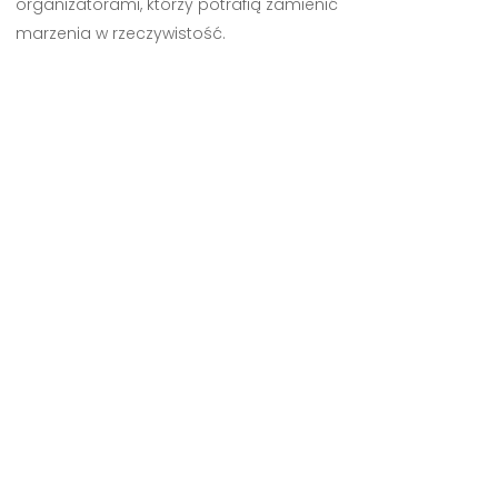
organizatorami, którzy potrafią zamienić
marzenia w rzeczywistość.