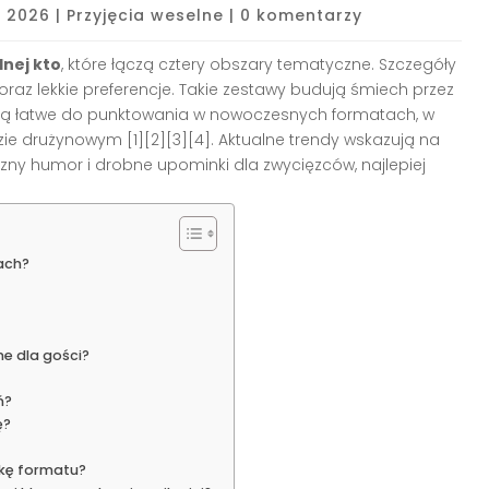
, 2026
|
Przyjęcia weselne
|
0 komentarzy
nej kto
, które łączą cztery obszary tematyczne. Szczegóły
raz lekkie preferencje. Takie zestawy budują śmiech przez
 i są łatwe do punktowania w nowoczesnych formatach, w
zie drużynowym [1][2][3][4]. Aktualne trendy wskazują na
ny humor i drobne upominki dla zwycięzców, najlepiej
ach?
ne dla gości?
ń?
ę?
ikę formatu?