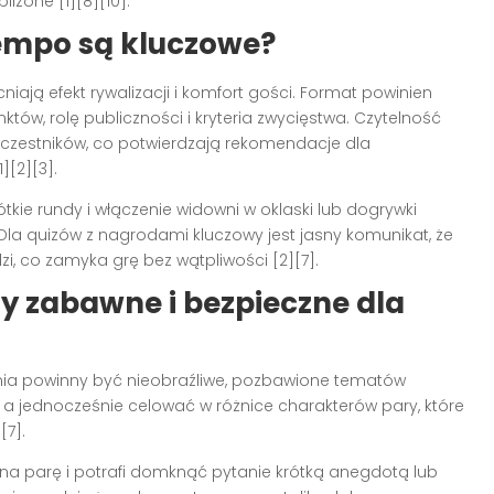
liżone [1][8][10].
tempo są kluczowe?
ją efekt rywalizacji i komfort gości. Format powinien
tów, rolę publiczności i kryteria zwycięstwa. Czytelność
czestników, co potwierdzają rekomendacje dla
][2][3].
kie rundy i włączenie widowni w oklaski lub dogrywki
a quizów z nagrodami kluczowy jest jasny komunikat, że
i, co zamyka grę bez wątpliwości [2][7].
ły zabawne i bezpieczne dla
ytania powinny być nieobraźliwe, pozbawione tematów
 a jednocześnie celować w różnice charakterów pary, które
[7].
zna parę i potrafi domknąć pytanie krótką anegdotą lub