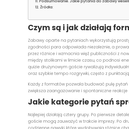
Podsumowanie. Jakie pytania do zabawy weselne
Źródła:
Czym są i jak działają fo
Zabawy oparte na pytaniach wykorzystują prosty m
zgodności para odpowiada niezależnie, a prowa
przez różnice i wzmacnia więź publiczności z no
między stolikami w limicie czasu, co podnosi ene
quizie drużynowym goście rywalizują indywidualn
oraz szybkie tempo rozgrywki, często z punktacją
Każdy z formatów pozwala budować pulę pytań ta
zwiększa zaangażowanie i spontaniczne reakcje p
Jakie kategorie pytań spr
Najlepiej działają cztery grupy. Po pierwsze detal
goście mogą zauważyć w trakcie imprezy. Po drugie
codzienne nawyki, które wydobywają różnice chara