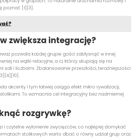
spółpracy w grupach. To naturalnie uruchamia rozmowy i
ę poznać [1][3].
wać?
w zwiększa integrację?
eważ pozwala każdej grupie gości zabłysnąć w innej
niej na wątki relacyjne, a ci, którzy skupiają się na
 sali i liczbami. Zbalansowanie przeszłości, teraźniejszości
3][4][10].
da akcenty i tym łatwiej osiąga efekt mikro rywalizacji,
olikami. To wzmacnia cel integracyjny bez nadmiernej
mknąć rozgrywkę?
 i czytelne wyłonienie zwycięzców, co najlepiej domykać
rmatach stolikowych warto dbać o równy udział grup oraz