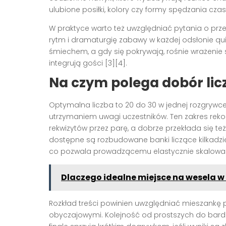
ulubione posiłki, kolory czy formy spędzania czasu
W praktyce warto też uwzględniać pytania o przes
rytm i dramaturgię zabawy w każdej odsłonie quiz
śmiechem, a gdy się pokrywają, rośnie wrażenie s
integrują gości [3][4].
Na czym polega dobór licz
Optymalna liczba to 20 do 30 w jednej rozgryw
utrzymaniem uwagi uczestników. Ten zakres rek
rekwizytów przez parę, a dobrze przekłada się też
dostępne są rozbudowane banki liczące kilkadziesi
co pozwala prowadzącemu elastycznie skalować grę
Dlaczego idealne miejsce na wesela w 
Rozkład treści powinien uwzględniać mieszankę p
obyczajowymi. Kolejność od prostszych do bardz