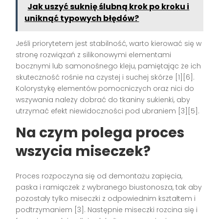
Jak uszyć suknię ślubną krok po kroku i
uniknąć typowych błędów?
Jeśli priorytetem jest stabilność, warto kierować się w
stronę rozwiązań z silikonowymi elementami
bocznymi lub samonośnego kleju, pamiętając że ich
skuteczność rośnie na czystej i suchej skórze [1][6].
Kolorystykę elementów pomocniczych oraz nici do
wszywania należy dobrać do tkaniny sukienki, aby
utrzymać efekt niewidoczności pod ubraniem [3][5].
Na czym polega proces
wszycia miseczek?
Proces rozpoczyna się od demontażu zapięcia,
paska i ramiączek z wybranego biustonosza, tak aby
pozostały tylko miseczki z odpowiednim kształtem i
podtrzymaniem [3]. Następnie miseczki rozcina się i