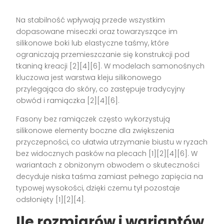
Na stabilność wpływają przede wszystkim
dopasowane miseczki oraz towarzyszące im
silikonowe boki lub elastyczne taśmy, które
ograniczają przemieszczanie się konstrukcji pod
tkaniną kreacji [2][4][6]. W modelach samonośnych
kluczowa jest warstwa kleju silikonowego
przylegająca do skóry, co zastępuje tradycyjny
obwód i ramiączka [2][4][6].
Fasony bez ramiączek często wykorzystują
silikonowe elementy boczne dla zwiększenia
przyczepności, co ułatwia utrzymanie biustu w ryzach
bez widocznych pasków na plecach [1][2][4][6]. W
wariantach z obniżonym obwodem o skuteczności
decyduje niska taśma zamiast pełnego zapięcia na
typowej wysokości, dzięki czemu tył pozostaje
odsłonięty [1][2][4].
Ile rozmiarów i wariantów