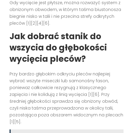
Gdy wycięcie jest płytsze, można rozważyć system z
obniżonym obwodem, w którym taśma biustonosza
biegnie nisko w talii i nie przecina strefy odkrytych
pleców [1][2][4][6].
Jak dobrać stanik do
wszycia do głębokości
wycięcia pleców?
Przy bardzo głębokim odkryciu pleców najlepiej
wybrać wszyte miseczki lub samonośny fason,
ponieważ całkowicie rezygnują z klasycznego
zapięcia i nie kolidują z linią wycięcia [1][6]. Przy
średniej głębokości sprawdza się obniżony obwód,
czyli niska taśma przeprowadzona w okolicy talii,
pozostająca poza obszarem widocznym na plecach
[1][5].