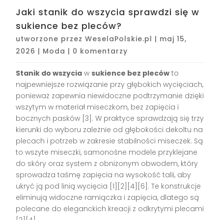
Jaki stanik do wszycia sprawdzi się w
sukience bez pleców?
utworzone przez
WeselaPolskie.pl
|
maj 15,
2026
|
Moda
|
0 komentarzy
Stanik do wszycia
w
sukience bez pleców
to
najpewniejsze rozwiązanie przy głębokich wycięciach,
ponieważ zapewnia niewidoczne podtrzymanie dzięki
wszytym w materiał miseczkom, bez zapięcia i
bocznych pasków [3]. W praktyce sprawdzają się trzy
kierunki do wyboru zależnie od głębokości dekoltu na
plecach i potrzeb w zakresie stabilności miseczek. Są
to wszyte miseczki, samonośne modele przyklejane
do skóry oraz system z obniżonym obwodem, który
sprowadza taśmę zapięcia na wysokość talii, aby
ukryć ją pod linią wycięcia [1][2][4][6]. Te konstrukcje
eliminują widoczne ramiączka i zapięcia, dlatego są
polecane do eleganckich kreacji z odkrytymi plecami
[2][4].