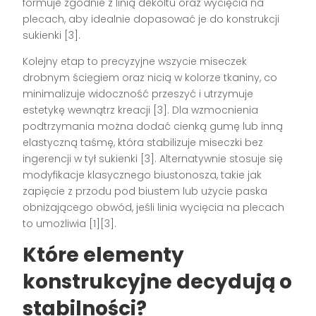
formuje zgodnie z linią dekoltu oraz wycięcia na
plecach, aby idealnie dopasować je do konstrukcji
sukienki [3].
Kolejny etap to precyzyjne wszycie miseczek
drobnym ściegiem oraz nicią w kolorze tkaniny, co
minimalizuje widoczność przeszyć i utrzymuje
estetykę wewnątrz kreacji [3]. Dla wzmocnienia
podtrzymania można dodać cienką gumę lub inną
elastyczną taśmę, która stabilizuje miseczki bez
ingerencji w tył sukienki [3]. Alternatywnie stosuje się
modyfikacje klasycznego biustonosza, takie jak
zapięcie z przodu pod biustem lub użycie paska
obniżającego obwód, jeśli linia wycięcia na plecach
to umożliwia [1][3].
Które elementy
konstrukcyjne decydują o
stabilności?