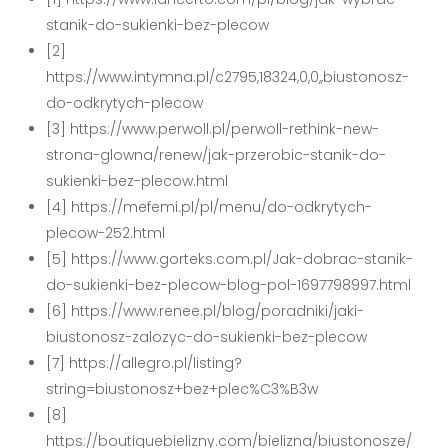
stanik-do-sukienki-bez-plecow
[2]
https://www.intymna.pl/c2795,18324,0,0,,biustonosz-
do-odkrytych-plecow
[3] https://www.perwoll.pl/perwoll-rethink-new-
strona-glowna/renew/jak-przerobic-stanik-do-
sukienki-bez-plecow.html
[4] https://mefemi.pl/pl/menu/do-odkrytych-
plecow-252.html
[5] https://www.gorteks.com.pl/Jak-dobrac-stanik-
do-sukienki-bez-plecow-blog-pol-1697798997.html
[6] https://www.renee.pl/blog/poradniki/jaki-
biustonosz-zalozyc-do-sukienki-bez-plecow
[7] https://allegro.pl/listing?
string=biustonosz+bez+plec%C3%B3w
[8]
https://boutiquebielizny.com/bielizna/biustonosze/