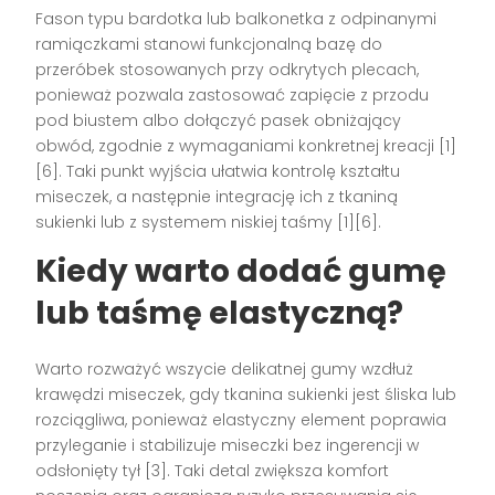
Fason typu bardotka lub balkonetka z odpinanymi
ramiączkami stanowi funkcjonalną bazę do
przeróbek stosowanych przy odkrytych plecach,
ponieważ pozwala zastosować zapięcie z przodu
pod biustem albo dołączyć pasek obniżający
obwód, zgodnie z wymaganiami konkretnej kreacji [1]
[6]. Taki punkt wyjścia ułatwia kontrolę kształtu
miseczek, a następnie integrację ich z tkaniną
sukienki lub z systemem niskiej taśmy [1][6].
Kiedy warto dodać gumę
lub taśmę elastyczną?
Warto rozważyć wszycie delikatnej gumy wzdłuż
krawędzi miseczek, gdy tkanina sukienki jest śliska lub
rozciągliwa, ponieważ elastyczny element poprawia
przyleganie i stabilizuje miseczki bez ingerencji w
odsłonięty tył [3]. Taki detal zwiększa komfort