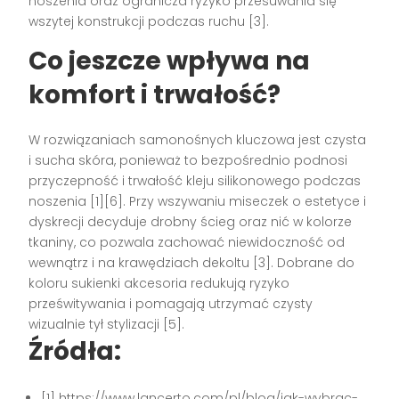
noszenia oraz ogranicza ryzyko przesuwania się
wszytej konstrukcji podczas ruchu [3].
Co jeszcze wpływa na
komfort i trwałość?
W rozwiązaniach samonośnych kluczowa jest czysta
i sucha skóra, ponieważ to bezpośrednio podnosi
przyczepność i trwałość kleju silikonowego podczas
noszenia [1][6]. Przy wszywaniu miseczek o estetyce i
dyskrecji decyduje drobny ścieg oraz nić w kolorze
tkaniny, co pozwala zachować niewidoczność od
wewnątrz i na krawędziach dekoltu [3]. Dobrane do
koloru sukienki akcesoria redukują ryzyko
prześwitywania i pomagają utrzymać czysty
wizualnie tył stylizacji [5].
Źródła:
[1] https://www.lancerto.com/pl/blog/jak-wybrac-