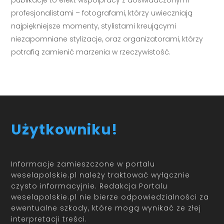
profesjonalistami – fotografami, którzy uwieczniają
najpiękniejsze momenty, stylistami kreującymi
niezapomniane stylizacje, oraz organizatorami, którzy
potrafią zamienić marzenia w rzeczywistość.
Użytkowniku!
Informacje zamieszczone w portalu
weselapolskie.pl należy traktować wyłącznie
czysto informacyjnie. Redakcja Portalu
weselapolskie.pl nie bierze odpowiedzialności za
ewentualne szkody, które mogą wynikać ze złej
interpretacji treści.