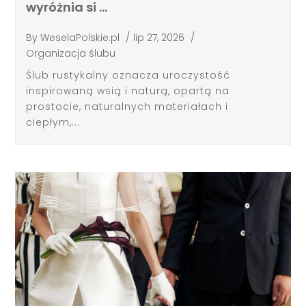
wyróżnia si …
By
WeselaPolskie.pl
/
lip 27, 2026
/
Organizacja ślubu
Ślub rustykalny oznacza uroczystość
inspirowaną wsią i naturą, opartą na
prostocie, naturalnych materiałach i
ciepłym,...