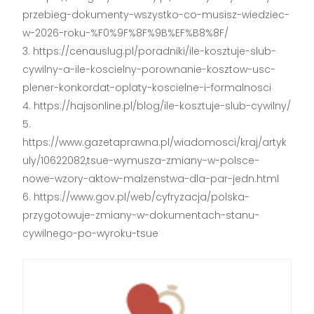
przebieg-dokumenty-wszystko-co-musisz-wiedziec-
w-2026-roku-%F0%9F%8F%9B%EF%B8%8F/
https://cenauslug.pl/poradniki/ile-kosztuje-slub-
cywilny-a-ile-koscielny-porownanie-kosztow-usc-
plener-konkordat-oplaty-koscielne-i-formalnosci
https://hajsonline.pl/blog/ile-kosztuje-slub-cywilny/
https://www.gazetaprawna.pl/wiadomosci/kraj/artyk
uly/10622082,tsue-wymusza-zmiany-w-polsce-
nowe-wzory-aktow-malzenstwa-dla-par-jedn.html
https://www.gov.pl/web/cyfryzacja/polska-
przygotowuje-zmiany-w-dokumentach-stanu-
cywilnego-po-wyroku-tsue