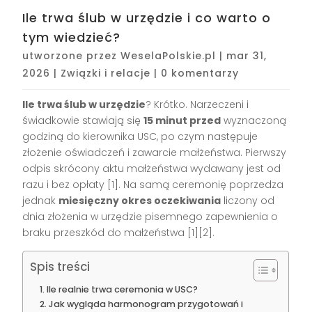
Ile trwa ślub w urzędzie i co warto o
tym wiedzieć?
utworzone przez
WeselaPolskie.pl
|
mar 31,
2026
|
Związki i relacje
|
0 komentarzy
Ile trwa ślub w urzędzie
? Krótko. Narzeczeni i
świadkowie stawiają się
15 minut przed
wyznaczoną
godziną do kierownika USC, po czym następuje
złożenie oświadczeń i zawarcie małżeństwa. Pierwszy
odpis skrócony aktu małżeństwa wydawany jest od
razu i bez opłaty [1]. Na samą ceremonię poprzedza
jednak
miesięczny okres oczekiwania
liczony od
dnia złożenia w urzędzie pisemnego zapewnienia o
braku przeszkód do małżeństwa [1][2].
Spis treści
Ile realnie trwa ceremonia w USC?
Jak wygląda harmonogram przygotowań i