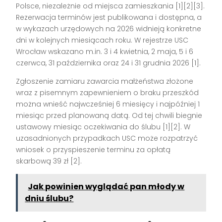
Polsce, niezależnie od miejsca zamieszkania [1][2][3].
Rezerwacja terminów jest publikowana i dostępna, a
w wykazach urzędowych na 2026 widnieją konkretne
dni w kolejnych miesiącach roku. W rejestrze USC
Wrocław wskazano m.in. 3 i 4 kwietnia, 2 maja, 5 i 6
czerwca, 31 października oraz 24 i 31 grudnia 2026 [1].
Zgłoszenie zamiaru zawarcia małżeństwa złożone
wraz z pisemnym zapewnieniem o braku przeszkód
można wnieść najwcześniej 6 miesięcy i najpóźniej 1
miesiąc przed planowaną datą. Od tej chwili biegnie
ustawowy miesiąc oczekiwania do ślubu [1][2]. W
uzasadnionych przypadkach USC może rozpatrzyć
wniosek o przyspieszenie terminu za opłatą
skarbową 39 zł [2].
Jak powinien wyglądać pan młody w
dniu ślubu?