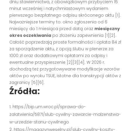
dniu stawiennictwa, z obowiązkowym przybyciem 15
minut wcześniej i natychmiastowym wydaniem
pierwszego bezpłatnego odpisu skróconego aktu [1].
Najważniejsze terminy to: okno zgłoszenia od 6
miesięcy do 1 miesiąca przed datą oraz
miesięczny
okres oczekiwania
po złożeniu zapewnienia [1][2].
Całość poprzedzają proste formalności i opłata 84 zł
za sporządzenie aktu, z opcją ślubu w plenerze za
1000 zł oraz dodatkowymi opłatami za odpisy i
ewentualne przyspieszenie [2][3][4]. W 2026 r.
dochodzą też przygotowywane modyfikacje wzorów
aktów po wyroku TSUE, istotne dla transkrypcji aktów z
zagranicy [5][6].
Źródła:
https://bip.um.wroc.pl/sprawa-do-
zalatwienia/5871/slub-cywilny-zawarcie-malzenstwa-
w-urzedzie-stanu-cywilnego
https://magazynweselny.pl/slub-cywilny-koszty-