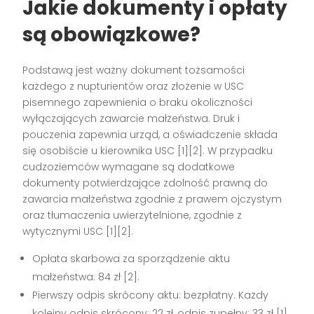
Jakie dokumenty i opłaty
są obowiązkowe?
Podstawą jest ważny dokument tożsamości
każdego z nupturientów oraz złożenie w USC
pisemnego zapewnienia o braku okoliczności
wyłączających zawarcie małżeństwa. Druk i
pouczenia zapewnia urząd, a oświadczenie składa
się osobiście u kierownika USC [1][2]. W przypadku
cudzoziemców wymagane są dodatkowe
dokumenty potwierdzające zdolność prawną do
zawarcia małżeństwa zgodnie z prawem ojczystym
oraz tłumaczenia uwierzytelnione, zgodnie z
wytycznymi USC [1][2].
Opłata skarbowa za sporządzenie aktu
małżeństwa: 84 zł [2].
Pierwszy odpis skrócony aktu: bezpłatny. Każdy
kolejny odpis skrócony: 22 zł, odpis zupełny: 33 zł [1]