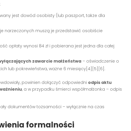
:
any jest dowód osobisty (lub paszport, także dla
e narzeczonych muszą je przedstawić osobiście
ść opłaty wynosi 84 zł i pobierana jest jedna dla całej
 wyłączających zawarcie małżeństwa
– oświadczenie o
kich lub pokrewieństwa, ważne 6 miesięcy[4][5][6].
b owdowiały, powinien dołączyć odpowiedni
odpis aktu
eważnieniu
, a w przypadku śmierci współmałżonka – odpis
nały dokumentów tożsamości – wyłącznie na czas
twienia formalności