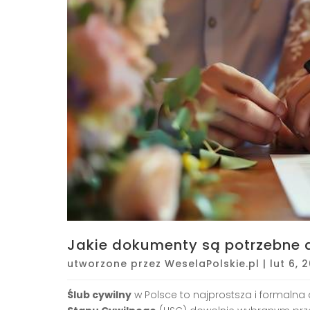
Jakie dokumenty są potrzebne 
utworzone przez
WeselaPolskie.pl
|
lut 6, 
Ślub cywilny
w Polsce to najprostsza i formaln