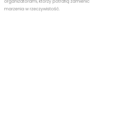
organizatorami, którzy potrafią zamienić
marzenia w rzeczywistość.