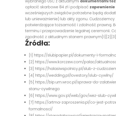
wybranego USC z aktualnymi
dokumentami toż
opłacić skarbowe 84 zł i podpisać
zapewnienie
wcześniejszych związków potrzebne będą dodat
lub unieważnienie) lub akty zgonu. Cudzoziem
potwierdzające tożsamość i zdolność prawną. B
terminu i przeprowadzenie legalnej ceremonii. C
zgodność z aktualnym stanem prawnym[1][2][3][4
Źródła:
[1] https://slubipapier.pl/dokumenty-i-forma
[2] https://www.korczew.com/palac/aktualnosc
[3] https://halasiwspolnicy.pl/slub-z-cudzoz
[4] https://wedding.pl/lovestory/slub-cywilny/
[5] https://bip.um.wroc.pl/sprawa-do-zalatwi
stanu-cywilnego
[6] https://www.gov.pl/web/gov/wez-slub-cywi
[7] https://artma-zaproszenia.pl/co-jest-po
formalnosci/
[8] https://staradabrowa.pl/rejestracja-mal