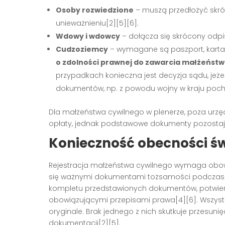
Osoby rozwiedzione
– muszą przedłożyć skró
unieważnieniu[2][5][6].
Wdowy i wdowcy
– dołącza się skrócony odpi
Cudzoziemcy
– wymagane są paszport, karta 
o zdolności prawnej do zawarcia małżeńst
przypadkach konieczna jest decyzja sądu, je
dokumentów, np. z powodu wojny w kraju pocho
Dla małżeństwa cywilnego w plenerze, poza urz
opłaty, jednak podstawowe dokumenty pozostają
Konieczność obecności św
Rejestracja małżeństwa cywilnego wymaga ob
się ważnymi dokumentami tożsamości podczas
kompletu przedstawionych dokumentów, potwier
obowiązującymi przepisami prawa[4][6]. Wszys
oryginale. Brak jednego z nich skutkuje przesuni
dokumentacji[2][5].