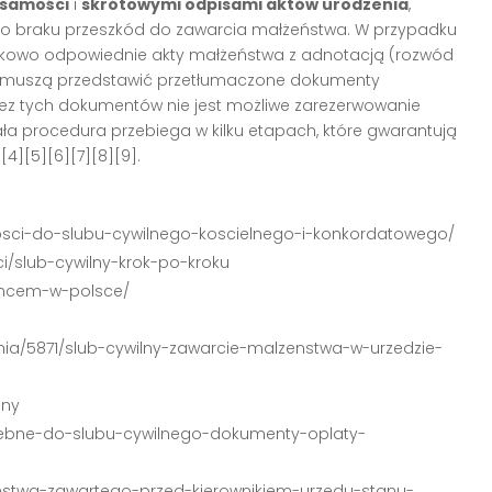
samości
i
skrótowymi odpisami aktów urodzenia
,
o braku przeszkód do zawarcia małżeństwa. W przypadku
kowo odpowiednie akty małżeństwa z adnotacją (rozwód
cy muszą przedstawić przetłumaczone dokumenty
ez tych dokumentów nie jest możliwe zarezerwowanie
ała procedura przebiega w kilku etapach, które gwarantują
][5][6][7][8][9].
lnosci-do-slubu-cywilnego-koscielnego-i-konkordatowego/
i/slub-cywilny-krok-po-kroku
iemcem-w-polsce/
enia/5871/slub-cywilny-zawarcie-malzenstwa-w-urzedzie-
lny
trzebne-do-slubu-cywilnego-dokumenty-oplaty-
zenstwa-zawartego-przed-kierownikiem-urzedu-stanu-