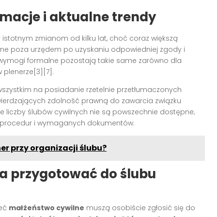
macje i aktualne trendy
y istotnym zmianom od kilku lat, choć coraz większą
ne poza urzędem po uzyskaniu odpowiedniej zgody i
 wymogi formalne pozostają takie same zarówno dla
 plenerze[3][7].
wszystkim na posiadanie rzetelnie przetłumaczonych
erdzających zdolność prawną do zawarcia związku
ce liczby ślubów cywilnych nie są powszechnie dostępne;
ie procedur i wymaganych dokumentów.
r przy organizacji ślubu?
a przygotować do ślubu
zeć
małżeństwo cywilne
muszą osobiście zgłosić się do