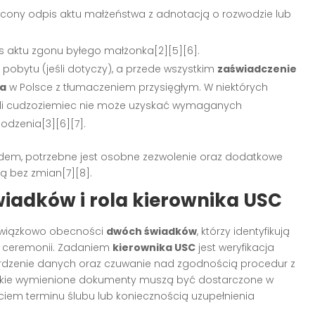
cony odpis aktu małżeństwa z adnotacją o rozwodzie lub
s aktu zgonu byłego małżonka[2][5][6].
pobytu (jeśli dotyczy), a przede wszystkim
zaświadczenie
wa
w Polsce z tłumaczeniem przysięgłym. W niektórych
żeli cudzoziemiec nie może uzyskać wymaganych
dzenia[3][6][7].
ędem, potrzebne jest osobne zezwolenie oraz dodatkowe
 bez zmian[7][8].
iadków i rola kierownika USC
owiązkowo obecności
dwóch świadków
, którzy identyfikują
 ceremonii. Zadaniem
kierownika USC
jest weryfikacja
dzenie danych oraz czuwanie nad zgodnością procedur z
tkie wymienione dokumenty muszą być dostarczone w
ęciem terminu ślubu lub koniecznością uzupełnienia