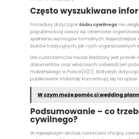
Często wyszukiwane infor
Procedury dotyczące
ślubu cywilnego
nie uległ
popularnością cieszą się ceremonie organizowa
spełnieniu wymogów formalnych. Najważniejsze
ślubów tradycyjnych, jak i tych organizowanych w
Dla cudzoziemców nacisk kładziony jest przede 
dokumentów oraz właściwych zaświadczeń potwi
małżeńskiego w Polsce[3][7]. Statystyki dotyczą
publikowane materiały koncentrują się na opis
W czym może pomóc ci wedding planne
Podsumowanie – co trzeb
cywilnego?
W największym skrócie, narzeczeni chcący zawr