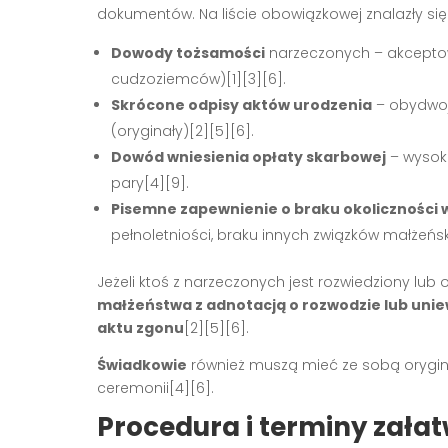
dokumentów. Na liście obowiązkowej znalazły się
Dowody tożsamości
narzeczonych – akceptow
cudzoziemców)[1][3][6].
Skrócone odpisy aktów urodzenia
– obydwoj
(oryginały)[2][5][6].
Dowód wniesienia opłaty skarbowej
– wysoko
pary[4][9].
Pisemne zapewnienie o braku okoliczności
pełnoletniości, braku innych związków małżeńs
Jeżeli ktoś z narzeczonych jest rozwiedziony lu
małżeństwa z adnotacją o rozwodzie lub uni
aktu zgonu
[2][5][6].
Świadkowie
również muszą mieć ze sobą orygi
ceremonii[4][6].
Procedura i terminy zała