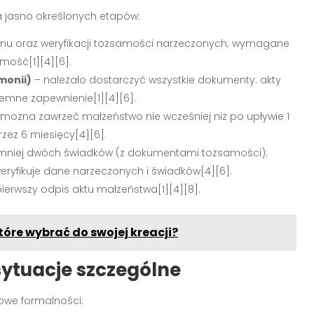
a jasno określonych etapów:
minu oraz weryfikacji tożsamości narzeczonych; wymagane
mość[1][4][6].
monii)
– należało dostarczyć wszystkie dokumenty: akty
emne zapewnienie[1][4][6].
 można zawrzeć małżeństwo nie wcześniej niż po upływie 1
ez 6 miesięcy[4][6].
mniej dwóch świadków (z dokumentami tożsamości);
ryfikuje dane narzeczonych i świadków[4][6].
ierwszy odpis aktu małżeństwa[1][4][8].
które wybrać do swojej kreacji?
ytuacje szczególne
owe formalności: