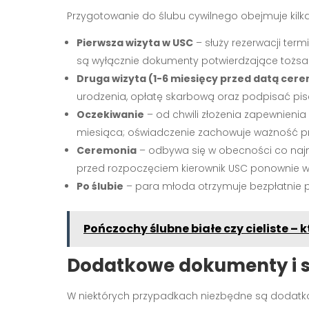
Przygotowanie do ślubu cywilnego obejmuje kilk
Pierwsza wizyta w USC
– służy rezerwacji ter
są wyłącznie dokumenty potwierdzające tożsa
Druga wizyta (1-6 miesięcy przed datą cere
urodzenia, opłatę skarbową oraz podpisać pis
Oczekiwanie
– od chwili złożenia zapewnienia
miesiąca; oświadczenie zachowuje ważność prz
Ceremonia
– odbywa się w obecności co naj
przed rozpoczęciem kierownik USC ponownie we
Po ślubie
– para młoda otrzymuje bezpłatnie p
Pończochy ślubne białe czy cieliste – 
Dodatkowe dokumenty i s
W niektórych przypadkach niezbędne są dodatk