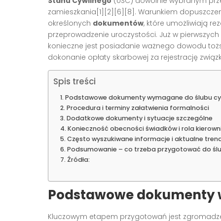
Stanu Cywilnego
(USC) dowolnie wybranym prze
zamieszkania[1][2][6][8]. Warunkiem dopuszczen
określonych
dokumentów
, które umożliwiają re
przeprowadzenie uroczystości. Już w pierwszych z
konieczne jest posiadanie ważnego dowodu toż
dokonanie opłaty skarbowej za rejestrację związku
Spis treści
Podstawowe dokumenty wymagane do ślubu cy
Procedura i terminy załatwienia formalności
Dodatkowe dokumenty i sytuacje szczególne
Konieczność obecności świadków i rola kierown
Często wyszukiwane informacje i aktualne tren
Podsumowanie – co trzeba przygotować do ślu
Źródła:
Podstawowe dokumenty w
Kluczowym etapem przygotowań jest zgromadzen