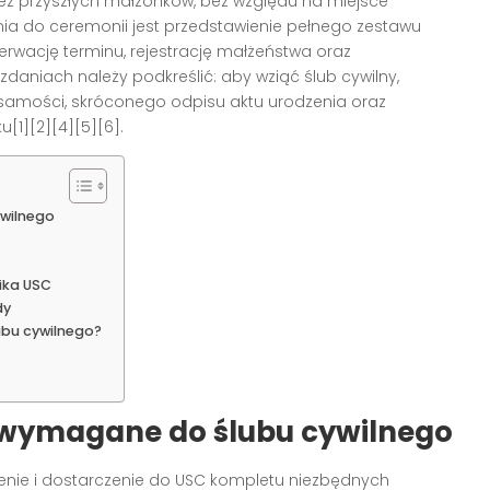
z przyszłych małżonków, bez względu na miejsce
ia do ceremonii jest przedstawienie pełnego zestawu
zerwację terminu, rejestrację małżeństwa oraz
daniach należy podkreślić: aby wziąć ślub cywilny,
samości, skróconego odpisu aktu urodzenia oraz
[1][2][4][5][6].
wilnego
ika USC
dy
bu cywilnego?
ymagane do ślubu cywilnego
ie i dostarczenie do USC kompletu niezbędnych