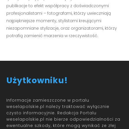
publikacje to efekt współpracy z doświadczonymi
profesjonalistami – fotografami, którzy uwieczniają
najpiękniejsze momenty, stylistami kreującymi
niezapomniane stylizacje, oraz organizatorami, którzy
potrafią zamienić marzenia w rzeczywistość.
Użytkowniku!
Informacje zamieszczone w portalu
weselapolskie.pl należy traktować wyłącznie
czysto informacyjnie. Redakcja Portalu
weselapolskie.pl nie bierze odpowiedzialności za
ewentualne szkody, które mogą wynikać ze złej