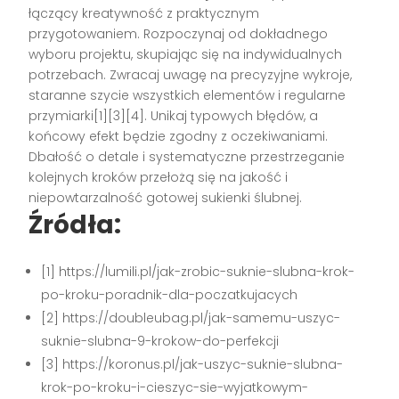
łączący kreatywność z praktycznym
przygotowaniem. Rozpoczynaj od dokładnego
wyboru projektu, skupiając się na indywidualnych
potrzebach. Zwracaj uwagę na precyzyjne wykroje,
staranne szycie wszystkich elementów i regularne
przymiarki[1][3][4]. Unikaj typowych błędów, a
końcowy efekt będzie zgodny z oczekiwaniami.
Dbałość o detale i systematyczne przestrzeganie
kolejnych kroków przełożą się na jakość i
niepowtarzalność gotowej sukienki ślubnej.
Źródła:
[1] https://lumili.pl/jak-zrobic-suknie-slubna-krok-
po-kroku-poradnik-dla-poczatkujacych
[2] https://doubleubag.pl/jak-samemu-uszyc-
suknie-slubna-9-krokow-do-perfekcji
[3] https://koronus.pl/jak-uszyc-suknie-slubna-
krok-po-kroku-i-cieszyc-sie-wyjatkowym-