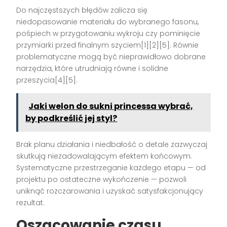
Do najczęstszych błędów zalicza się
niedopasowanie materiału do wybranego fasonu,
pośpiech w przygotowaniu wykroju czy pominięcie
przymiarki przed finalnym szyciem[1][2][5]. Równie
problematyczne mogą być nieprawidłowo dobrane
narzędzia, które utrudniają równe i solidne
przeszycia[4][5].
Jaki welon do sukni princessa wybrać,
by podkreślić jej styl?
Brak planu działania i niedbałość o detale zazwyczaj
skutkują niezadowalającym efektem końcowym.
Systematyczne przestrzeganie każdego etapu — od
projektu po ostateczne wykończenie — pozwoli
uniknąć rozczarowania i uzyskać satysfakcjonujący
rezultat.
Oszacowanie czasu