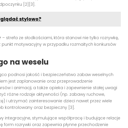
dpoczynku [2][3].
yglądać stylowo?
r
– strefa ze słodkościami, która stanowi nie tylko rozrywkę,
raz punkt motywacyjny w przypadku rozmaitych konkursów
go na weselu
co podnosi jakość i bezpieczeństwo zabaw weselnych
niem jest zaplanowanie oraz przeprowadzenie
sów i animacji, a także opieka i zapewnienie stałej uwagi
czyć różne rodzaje aktywności (np. zabawy ruchowe,
ę) i utrzymać zainteresowanie dzieci nawet przez wiele
b kontrolowany oraz bezpieczny [3].
y integracyjne, stymulujące współpracę i budujące relacje
ję form rozrywki oraz zapewnia płynne przechodzenie