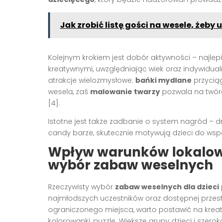
Jak zrobić listę gości na wesele, żeby
Kolejnym krokiem jest dobór aktywności – najle
kreatywnymi, uwzględniając wiek oraz indywidu
atrakcje wielozmysłowe:
bańki mydlane
przycią
wesela, zaś
malowanie twarzy
pozwala na twórc
[4].
Istotne jest także zadbanie o system nagród – 
candy barze, skutecznie motywują dzieci do wspó
Wpływ warunków lokalowyc
wybór zabaw weselnych
Rzeczywisty wybór
zabaw weselnych dla dzieci
najmłodszych uczestników oraz dostępnej przestrz
ograniczonego miejsca, warto postawić na kreat
kolorowanki, puzzle. Większe grupy dzieci i szer