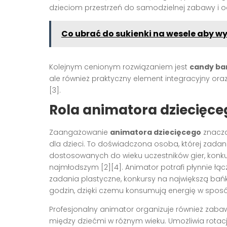
dzieciom przestrzeń do samodzielnej zabawy i o
Co ubrać do sukienki na wesele aby w
Kolejnym cenionym rozwiązaniem jest
candy ba
ale również praktyczny element integracyjny o
[3].
Rola animatora dziecięce
Zaangażowanie
animatora dziecięcego
znaczą
dla dzieci. To doświadczona osoba, której zada
dostosowanych do wieku uczestników gier, konkur
najmłodszym [2][4]. Animator potrafi płynnie łą
zadania plastyczne, konkursy na największą bańk
godzin, dzięki czemu konsumują energię w sposó
Profesjonalny animator organizuje również zabaw
między dziećmi w różnym wieku. Umożliwia rotac