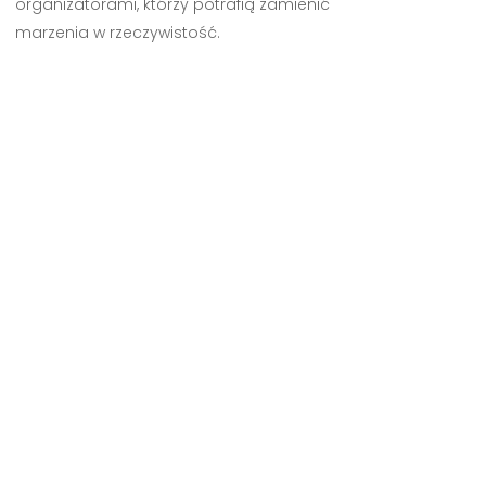
organizatorami, którzy potrafią zamienić
marzenia w rzeczywistość.