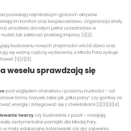
waż pozwalają najmłodszym gościom aktywnie
niają im komfort oraz bezpieczeństwo. Organizacja strefy
ra) umożliwia dorosłym pełne uczestnictwo w
ę nudzić lub zakłócać przebieg imprezy [1][2].
rzyjają budowaniu nowych znajomości wśród dzieci oraz
zują się ważną częścią wydarzenia, a Młoda Para zyskuje
ować [1][2][3].
 na weselu sprawdzają się
ne
pod względem charakteru i poziomu trudności – od
owe formy rozrywki, takie jak „piłka parzy” czy gonitwy za
ć energię i zintegrować się z rówieśnikami [1][2][3][4].
lowanie twarzy
czy budowanie z puzzli – rozwijają
rwałe, sentymentalne pamiątki dla Młodej Pary.
w maty edukacyjne, kolorowanki czy gry zapewnia