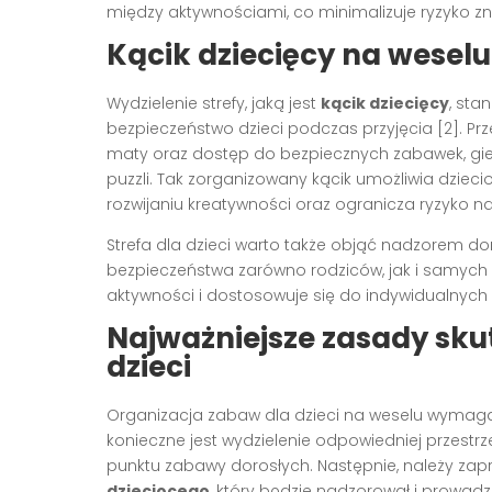
między aktywnościami, co minimalizuje ryzyko znu
Kącik dziecięcy na weselu 
Wydzielenie strefy, jaką jest
kącik dziecięcy
, sta
bezpieczeństwo dzieci podczas przyjęcia [2]. P
maty oraz dostęp do bezpiecznych zabawek, gie
puzzli. Tak zorganizowany kącik umożliwia dzie
rozwijaniu kreatywności oraz ogranicza ryzyko 
Strefa dla dzieci warto także objąć nadzorem do
bezpieczeństwa zarówno rodziców, jak i samych
aktywności i dostosowuje się do indywidualnych p
Najważniejsze zasady sku
dzieci
Organizacja zabaw dla dzieci na weselu wymaga
konieczne jest wydzielenie odpowiedniej przestrze
punktu zabawy dorosłych. Następnie, należy z
dziecięcego
, który będzie nadzorował i prowadz