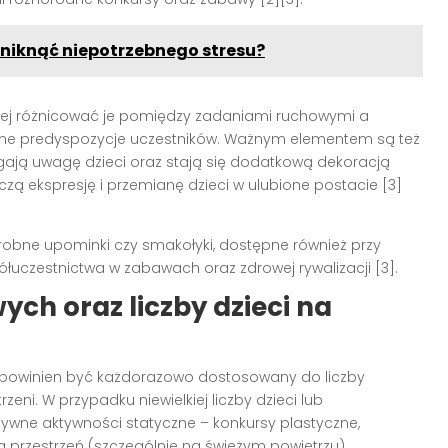
 uniknąć niepotrzebnego stresu?
piej różnicować je pomiędzy zadaniami ruchowymi a
alne predyspozycje uczestników. Ważnym elementem są też
gają uwagę dzieci oraz stają się dodatkową dekoracją
zą ekspresję i przemianę dzieci w ulubione postacie [3]
drobne upominki czy smakołyki, dostępne również przy
łuczestnictwa w zabawach oraz zdrowej rywalizacji [3].
h oraz liczby dzieci na
powinien być każdorazowo dostosowany do liczby
eni. W przypadku niewielkiej liczby dzieci lub
ywne aktywności statyczne – konkursy plastyczne,
oka przestrzeń (szczególnie na świeżym powietrzu)