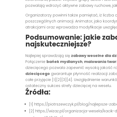
pozwalają wdrożyć aktywne zabawy ruchowe, jakś
Organizatorzy powinni także pamiętać, iż liczba 
poszczególnych animacji. Animator, jako koordy
atrakcjami oraz wprowadza modyfikacje uwzględn
Podsumowanie: jakie zaba
najskuteczniejsze?
Najlepiej sprawdzają się
zabawy weselne dla dz
Połączenie
bańek mydlanych
,
malowania twar
dziecięcego pozwala zapewnić wysoką jakość roz
dziecięcego
gwarantuje płynność realizacji za
całe przyjęcie [1][2][3][4]. Uwzględnienie warunk
ostateczny sukces strefy dziecięcej na weselu.
Źródła:
[1] https://piotrszewczyk.pl/blog/najlepsze-z
[2] https://wizaz.pl/organizacja-wesela/kacik