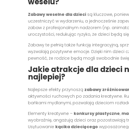
weselu?
Zabawy weselne dla dzieci
są kluczowe, ponie
uczestniczyć w wydarzeniu, a jednocześnie zapew
zabaw z profesjonalnym nadzorem (np. animato
uroczystości, redukując ryzyko, że dzieci będą si
Zabawy te pełnią także funkcję integracyjną, sp
wyzwalają pozytywne emocje. Dzięki nim dzieci c
pewność, że rodzice będą mogli swobodnie święt
Jakie atrakcje dla dzieci
najlepiej?
Najlepsze efekty przynoszą
zabawy zróżnicowa
aktywności ruchowych po zadania kreatywne. Ruch
bańkami mydlanymi, pozwalają dzieciom rozładowa
Elementy kreatywne –
konkursy plastyczne
,
ma
wyobraźnię, angażują dzieci oraz pozostawiają t
Usytuowanie
kącika dziecięcego
wyposażonego 