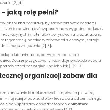
żenia [2][4].
– jaką rolę pełni?
nowi absolutną podstawę, by zagwarantować komfort i
rzestrzeń ta powinna być wyposażona w wygodne poduszki,
r edukacyjnych i materiałów do rysowania oraz układania
ciom regenerację pomiędzy zabawami ruchowymi, sprzyja
nadmiernego zmęczenia [2][3].
rosłego lub animatora, co zwiększa poczucie
 dzieci. Dobrze przygotowany kącik daje swobodę wyboru
otrzeb dzieci bez względu na ich wiek [1][2][3].
tecznej organizacji zabaw dla
 zaplanowania kilku kluczowych etapów. Po pierwsze,
ni – najlepiej w pobliżu stołów, lecz z dala od centralnego
aprosić do współpracy doświadczonego
animatora
ił różnorodne konkursy oraz zabawy [2][3].