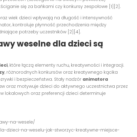
ciganie się za bańkami czy konkursy zespołowe [1][2].
oraz wiek dzieci wpływają na długość i intensywność
nator, kontroluje płynność przechodzenia między
iające potrzeby uczestników [2][4].
wy weselne dla dzieci są
ieci
, które łączą elementy ruchu, kreatywności i integracji.
zy
, różnorodnych konkursów oraz kreatywnego kącika
rywki i bezpieczeństwa. Stały nadzór
animatora
baw oraz motywuje dzieci do aktywnego uczestnictwa przez
ów lokalowych oraz preferencji dzieci determinuje
abawy-na-wesele/
-dla-dzieci-na-weselu-jak-stworzyc-kreatywne-miejsce-