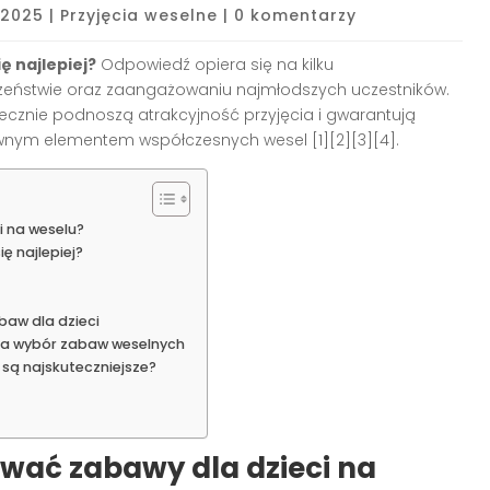
 2025
|
Przyjęcia weselne
|
0 komentarzy
ę najlepiej?
Odpowiedź opiera się na kilku
eczeństwie oraz zaangażowaniu najmłodszych uczestników.
ecznie podnoszą atrakcyjność przyjęcia i gwarantują
wnym elementem współczesnych wesel [1][2][3][4].
 na weselu?
ę najlepiej?
baw dla dzieci
 na wybór zabaw weselnych
są najskuteczniejsze?
wać zabawy dla dzieci na