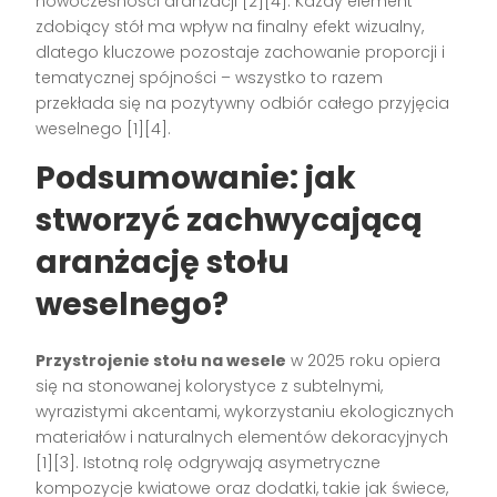
nowoczesności aranżacji
[2][4]
. Każdy element
zdobiący stół ma wpływ na finalny efekt wizualny,
dlatego kluczowe pozostaje zachowanie proporcji i
tematycznej spójności – wszystko to razem
przekłada się na pozytywny odbiór całego przyjęcia
weselnego
[1][4]
.
Podsumowanie: jak
stworzyć zachwycającą
aranżację stołu
weselnego?
Przystrojenie stołu na wesele
w 2025 roku opiera
się na stonowanej kolorystyce z subtelnymi,
wyrazistymi akcentami, wykorzystaniu ekologicznych
materiałów i naturalnych elementów dekoracyjnych
[1][3]
. Istotną rolę odgrywają asymetryczne
kompozycje kwiatowe oraz dodatki, takie jak świece,