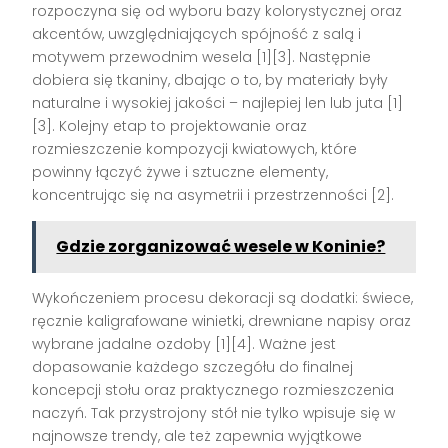
rozpoczyna się od wyboru bazy kolorystycznej oraz
akcentów, uwzględniających spójność z salą i
motywem przewodnim wesela
[1][3]
. Następnie
dobiera się tkaniny, dbając o to, by materiały były
naturalne i wysokiej jakości – najlepiej len lub juta
[1]
[3]
. Kolejny etap to projektowanie oraz
rozmieszczenie kompozycji kwiatowych, które
powinny łączyć żywe i sztuczne elementy,
koncentrując się na asymetrii i przestrzenności
[2]
.
Gdzie zorganizować wesele w Koninie?
Wykończeniem procesu dekoracji są dodatki: świece,
ręcznie kaligrafowane winietki, drewniane napisy oraz
wybrane jadalne ozdoby
[1][4]
. Ważne jest
dopasowanie każdego szczegółu do finalnej
koncepcji stołu oraz praktycznego rozmieszczenia
naczyń. Tak przystrojony stół nie tylko wpisuje się w
najnowsze trendy, ale też zapewnia wyjątkowe