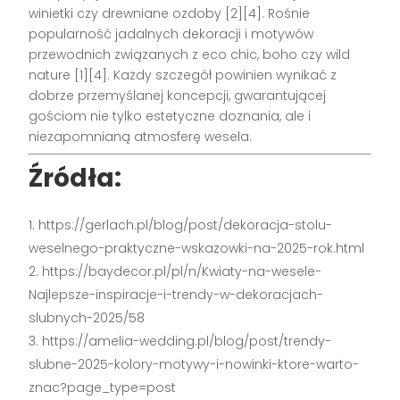
winietki czy drewniane ozdoby
[2][4]
. Rośnie
popularność jadalnych dekoracji i motywów
przewodnich związanych z eco chic, boho czy wild
nature
[1][4]
. Każdy szczegół powinien wynikać z
dobrze przemyślanej koncepcji, gwarantującej
gościom nie tylko estetyczne doznania, ale i
niezapomnianą atmosferę wesela.
Źródła:
https://gerlach.pl/blog/post/dekoracja-stolu-
weselnego-praktyczne-wskazowki-na-2025-rok.html
https://baydecor.pl/pl/n/Kwiaty-na-wesele-
Najlepsze-inspiracje-i-trendy-w-dekoracjach-
slubnych-2025/58
https://amelia-wedding.pl/blog/post/trendy-
slubne-2025-kolory-motywy-i-nowinki-ktore-warto-
znac?page_type=post