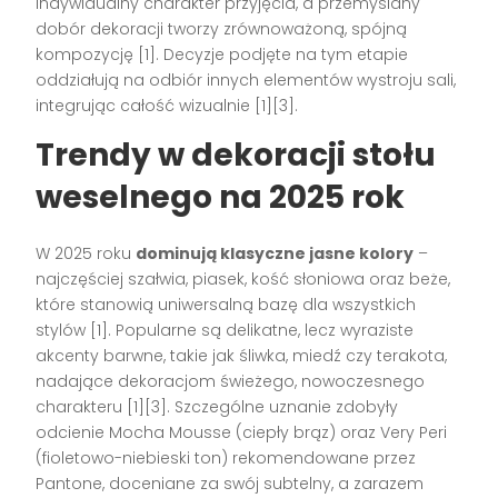
indywidualny charakter przyjęcia, a przemyślany
dobór dekoracji tworzy zrównoważoną, spójną
kompozycję
[1]
. Decyzje podjęte na tym etapie
oddziałują na odbiór innych elementów wystroju sali,
integrując całość wizualnie
[1][3]
.
Trendy w dekoracji stołu
weselnego na 2025 rok
W 2025 roku
dominują klasyczne jasne kolory
–
najczęściej szałwia, piasek, kość słoniowa oraz beże,
które stanowią uniwersalną bazę dla wszystkich
stylów
[1]
. Popularne są delikatne, lecz wyraziste
akcenty barwne, takie jak śliwka, miedź czy terakota,
nadające dekoracjom świeżego, nowoczesnego
charakteru
[1][3]
. Szczególne uznanie zdobyły
odcienie Mocha Mousse (ciepły brąz) oraz Very Peri
(fioletowo-niebieski ton) rekomendowane przez
Pantone, doceniane za swój subtelny, a zarazem