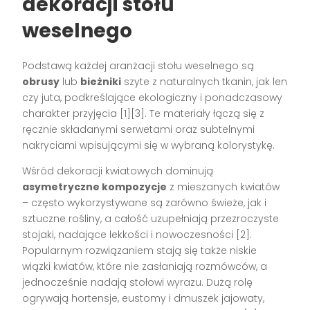
dekoracji stołu
weselnego
Podstawą każdej aranżacji stołu weselnego są
obrusy
lub
bieżniki
szyte z naturalnych tkanin, jak len
czy juta, podkreślające ekologiczny i ponadczasowy
charakter przyjęcia
[1][3]
. Te materiały łączą się z
ręcznie składanymi serwetami oraz subtelnymi
nakryciami wpisującymi się w wybraną kolorystykę.
Wśród dekoracji kwiatowych dominują
asymetryczne kompozycje
z mieszanych kwiatów
– często wykorzystywane są zarówno świeże, jak i
sztuczne rośliny, a całość uzupełniają przezroczyste
stojaki, nadające lekkości i nowoczesności
[2]
.
Popularnym rozwiązaniem stają się także niskie
wiązki kwiatów, które nie zasłaniają rozmówców, a
jednocześnie nadają stołowi wyrazu. Dużą rolę
ogrywają hortensje, eustomy i dmuszek jajowaty,