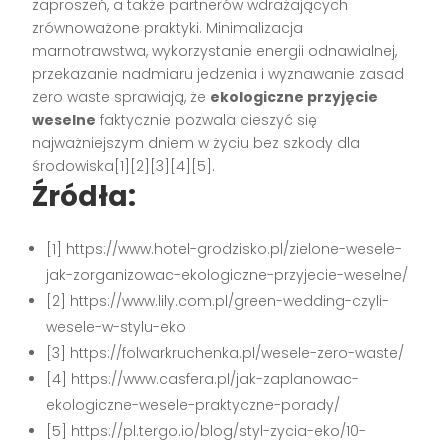
zaproszeń, a także partnerów wdrażających
zrównoważone praktyki. Minimalizacja
marnotrawstwa, wykorzystanie energii odnawialnej,
przekazanie nadmiaru jedzenia i wyznawanie zasad
zero waste sprawiają, że
ekologiczne przyjęcie
weselne
faktycznie pozwala cieszyć się
najważniejszym dniem w życiu bez szkody dla
środowiska[1][2][3][4][5].
Źródła:
[1] https://www.hotel-grodzisko.pl/zielone-wesele-
jak-zorganizowac-ekologiczne-przyjecie-weselne/
[2] https://www.lily.com.pl/green-wedding-czyli-
wesele-w-stylu-eko
[3] https://folwarkruchenka.pl/wesele-zero-waste/
[4] https://www.casfera.pl/jak-zaplanowac-
ekologiczne-wesele-praktyczne-porady/
[5] https://pl.tergo.io/blog/styl-zycia-eko/10-