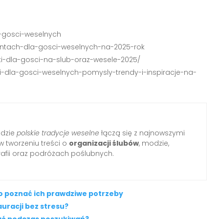
la-gosci-weselnych
entach-dla-gosci-weselnych-na-2025-rok
ki-dla-gosci-na-slub-oraz-wesele-2025/
i-dla-gosci-weselnych-pomysly-trendy-i-inspiracje-na-
gdzie
polskie tradycje weselne
łączą się z najnowszymi
w tworzeniu treści o
organizacji ślubów
, modzie,
rafii oraz podróżach poślubnych.
to poznać ich prawdziwe potrzeby
uracji bez stresu?
tać podczas poszukiwań?