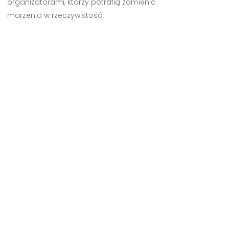
organizatorami, którzy potrafią zamienić
marzenia w rzeczywistość.