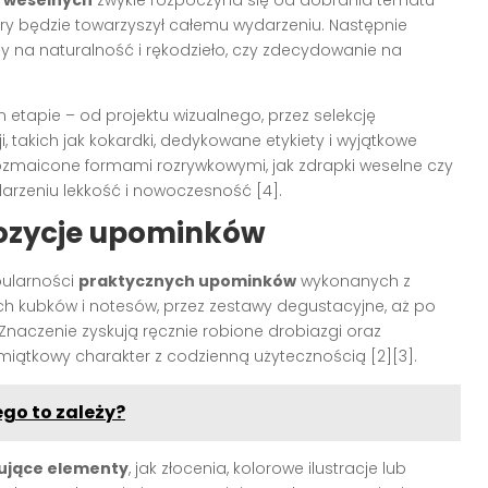
tóry będzie towarzyszył całemu wydarzeniu. Następnie
y na naturalność i rękodzieło, czy zdecydowanie na
etapie – od projektu wizualnego, przez selekcję
 takich jak kokardki, dedykowane etykiety i wyjątkowe
zmaicone formami rozrywkowymi, jak zdrapki weselne czy
darzeniu lekkość i nowoczesność
[4]
.
ozycje upominków
pularności
praktycznych upominków
wykonanych z
ch kubków i notesów, przez zestawy degustacyjne, aż po
Znaczenie zyskują ręcznie robione drobiazgi oraz
amiątkowy charakter z codzienną użytecznością
[2][3]
.
ego to zależy?
ujące elementy
, jak złocenia, kolorowe ilustracje lub