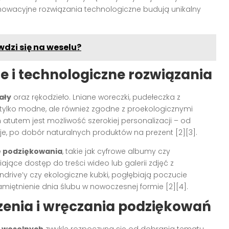
innowacyjne rozwiązania technologiczne budują unikalny
dzi się na weselu?
ze i technologiczne rozwiązania
ały
oraz rękodzieło. Lniane woreczki, pudełeczka z
e tylko modne, ale również zgodne z proekologicznymi
tutem jest możliwość szerokiej personalizacji – od
cje, po dobór naturalnych produktów na prezent
[2][3]
.
e podziękowania
, takie jak cyfrowe albumy czy
jące dostęp do treści wideo lub galerii zdjęć z
ndrive’y czy ekologiczne kubki, pogłębiają poczucie
amiętnienie dnia ślubu w nowoczesnej formie
[2][4]
.
zenia i wręczania podziękowań
i weselnych
zwykle rozpoczyna się od dobrania tematu