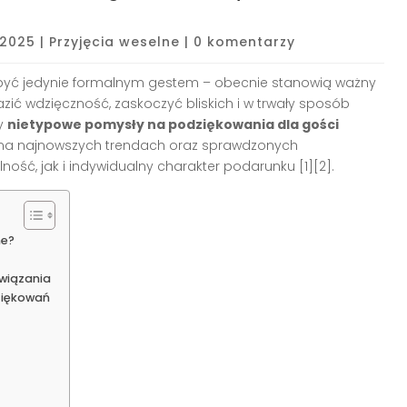
 2025
|
Przyjęcia weselne
|
0 komentarzy
być jedynie formalnym gestem – obecnie stanowią ważny
zić wdzięczność, zaskoczyć bliskich i w trwały sposób
my
nietypowe pomysły na podziękowania dla gości
 na najnowszych trendach oraz sprawdzonych
ność, jak i indywidualny charakter podarunku
[1][2]
.
ne?
związania
ziękowań