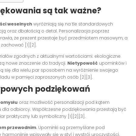
iękowania są tak ważne?
ści weselnych
wyróżniają się na tle standardowych
ą oraz dbałością o detal. Personalizacja poprzez
sprawia, że prezent przestaje być przedmiotem masowym, a
ię zachować
[1][2]
.
riałów zgodnych z aktualnymi wartościami: ekologiczne
zą nowe znaczenie do tradycji.
Nietypowość
upominków i
 się dla wielu par sposobem na wyróżnienie swojego
o śladu w pamięci zaproszonych osób
[2][3]
.
typowych podziękowań
pomysłu
oraz możliwość personalizacji pod kątem
tu dla odbiorcy. Współczesne podziękowania przestają być
iar praktyczny lub symboliczny
[1][2][3]
.
wem przewodnim
. Upominki są przemyślane pod
harmonijnie wpisywały się w styl i wystrój uroczystości.