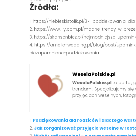
Źródła:
https://niebieskistolik.pl/371-podziekowania-d
https://www.lily.com.pl/modne-trendy-w-prez
https://skansenbicz.pl/najmodniejsze-upomin
https://amelia-wedding.pl/blog/post/upomink
niezapomniane-podziekowania
WeselaPolskie.pl
WeselaPolskie.pl
to portal, 
trendami. Specjalizujemy się 
przyjęciach weselnych, fotog
Podziękowania dla rodziców i dlaczego war
Jak zorganizować przyjęcie weselne w resta
Wybór sali weselnej – o czym warto pamię