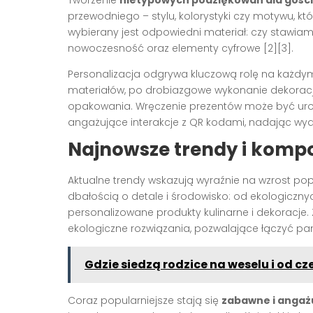
przewodniego – stylu, kolorystyki czy motywu, k
wybierany jest odpowiedni materiał: czy stawiam
nowoczesność oraz elementy cyfrowe
[2][3]
.
Personalizacja odgrywa kluczową rolę na każdym 
materiałów, po drobiazgowe wykonanie dekoracji,
opakowania. Wręczenie prezentów może być uro
angażujące interakcje z QR kodami, nadając wy
Najnowsze trendy i komp
Aktualne trendy wskazują wyraźnie na wzrost po
dbałością o detale i środowisko: od ekologiczny
personalizowane produkty kulinarne i dekoracje. 
ekologiczne rozwiązania, pozwalające łączyć p
Gdzie siedzą rodzice na weselu i od cz
Coraz popularniejsze stają się
zabawne i angaż