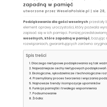
zapadną w pamięć
utworzone przez
WeselaPolskie.pl
|
sie 28,
Podziękowania dla gości weselnych
przestały 
element oprawy uroczystości, który pozwala wyra
zapisać się w ich pamięci. Poniżej przedstawia
weselnych, które zapadną w pamięć
, bazując
rozwiązaniach, gwarantujących zarówno oryginal
Spis treści
Dlaczego nietypowe podziękowania są tak waż
Najważniejsze cechy nietypowych podziękowań
Ekologiczne, rękodzielnicze i technologiczne ro
Przemyślany proces tworzenia i wręczania pod
Najnowsze trendy i kompozycje upominków
Funkcja pamiątki i trwałego wspomnienia
Podsumowanie
Źródła: