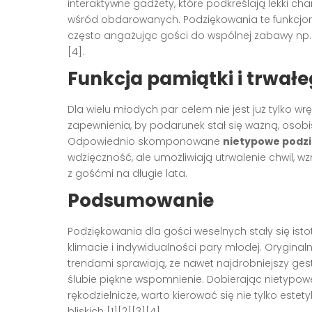
interaktywne gadżety, które podkreślają lekki ch
wśród obdarowanych. Podziękowania te funkcjonu
często angażując gości do wspólnej zabawy np.
[4]
.
Funkcja pamiątki i trwa
Dla wielu młodych par celem nie jest już tylko 
zapewnienia, by podarunek stał się ważną, osob
Odpowiednio skomponowane
nietypowe podzi
wdzięczność, ale umożliwiają utrwalenie chwil, 
z gośćmi na długie lata.
Podsumowanie
Podziękowania dla gości weselnych stały się i
klimacie i indywidualności pary młodej. Orygina
trendami sprawiają, że nawet najdrobniejszy ge
ślubie piękne wspomnienie. Dobierając nietypowe
rękodzielnicze, warto kierować się nie tylko este
bliskich
[1][2][3][4]
.