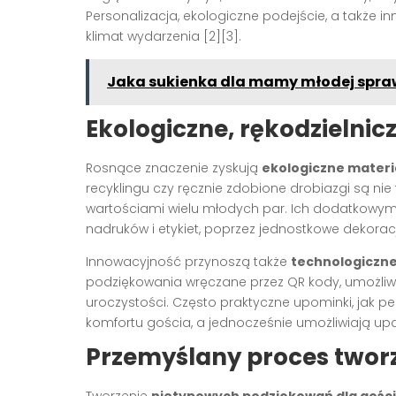
Personalizacja, ekologiczne podejście, a także 
klimat wydarzenia
[2][3]
.
Jaka sukienka dla mamy młodej spraw
Ekologiczne, rękodzielnic
Rosnące znaczenie zyskują
ekologiczne materi
recyklingu czy ręcznie zdobione drobiazgi są ni
wartościami wielu młodych par. Ich dodatkowym a
nadruków i etykiet, poprzez jednostkowe dekora
Innowacyjność przynoszą także
technologiczn
podziękowania wręczane przez QR kody, umożliwia
uroczystości. Często praktyczne upominki, jak pe
komfortu gościa, a jednocześnie umożliwiają up
Przemyślany proces twor
Tworzenie
nietypowych podziękowań dla gośc