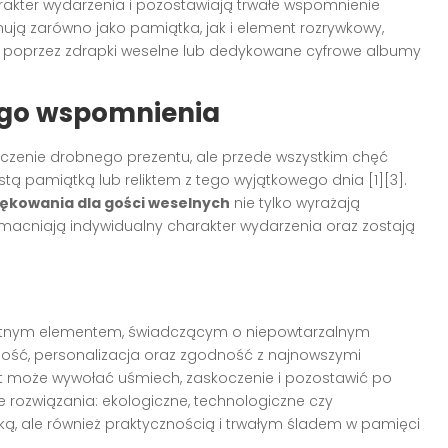
arakter wydarzenia i pozostawiają trwałe wspomnienie
ją zarówno jako pamiątka, jak i element rozrywkowy,
 poprzez zdrapki weselne lub dedykowane cyfrowe albumy
łego wspomnienia
wręczenie drobnego prezentu, ale przede wszystkim chęć
istą pamiątką lub reliktem z tego wyjątkowego dnia
[1][3]
.
ękowania dla gości weselnych
nie tylko wyrażają
wzmacniają indywidualny charakter wydarzenia oraz zostają
stotnym elementem, świadczącym o niepowtarzalnym
lność, personalizacja oraz zgodność z najnowszymi
st może wywołać uśmiech, zaskoczenie i pozostawić po
 rozwiązania: ekologiczne, technologiczne czy
tyką, ale również praktycznością i trwałym śladem w pamięci