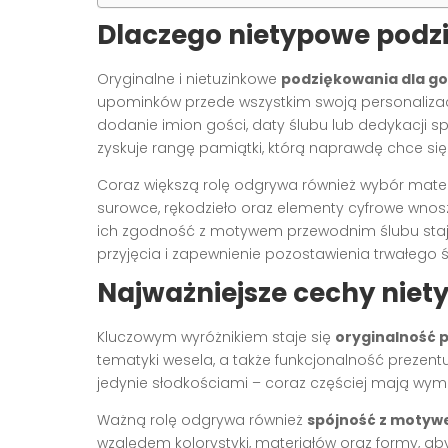
Dlaczego nietypowe podz
Oryginalne i nietuzinkowe
podziękowania dla go
upominków przede wszystkim swoją personalizacj
dodanie imion gości, daty ślubu lub dedykacji 
zyskuje rangę pamiątki, którą naprawdę chce s
Coraz większą rolę odgrywa również wybór mate
surowce, rękodzieło oraz elementy cyfrowe wnos
ich zgodność z motywem przewodnim ślubu stają
przyjęcia i zapewnienie pozostawienia trwałeg
Najważniejsze cechy nie
Kluczowym wyróżnikiem staje się
oryginalność 
tematyki wesela, a także funkcjonalność prezen
jedynie słodkościami – coraz częściej mają wym
Ważną rolę odgrywa również
spójność z moty
względem kolorystyki, materiałów oraz formy, aby 