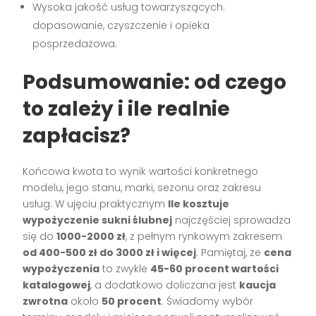
Wysoka jakość usług towarzyszących:
dopasowanie, czyszczenie i opieka
posprzedażowa.
Podsumowanie: od czego
to zależy i ile realnie
zapłacisz?
Końcowa kwota to wynik wartości konkretnego
modelu, jego stanu, marki, sezonu oraz zakresu
usług. W ujęciu praktycznym
Ile kosztuje
wypożyczenie sukni ślubnej
najczęściej sprowadza
się do
1000-2000 zł
, z pełnym rynkowym zakresem
od 400-500 zł do 3000 zł i więcej
. Pamiętaj, że
cena
wypożyczenia
to zwykle
45-60 procent wartości
katalogowej
, a dodatkowo doliczana jest
kaucja
zwrotna
około
50 procent
. Świadomy wybór