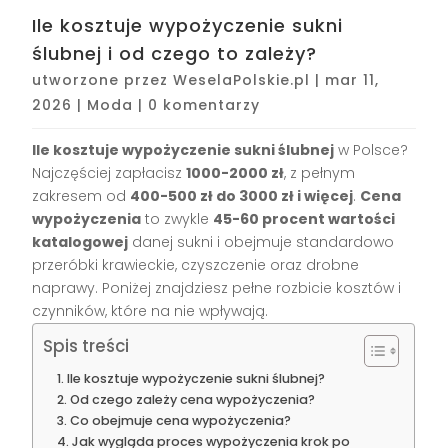
Ile kosztuje wypożyczenie sukni
ślubnej i od czego to zależy?
utworzone przez
WeselaPolskie.pl
|
mar 11,
2026
|
Moda
|
0 komentarzy
Ile kosztuje wypożyczenie sukni ślubnej
w Polsce?
Najczęściej zapłacisz
1000-2000 zł
, z pełnym
zakresem od
400-500 zł do 3000 zł i więcej
.
Cena
wypożyczenia
to zwykle
45-60 procent wartości
katalogowej
danej sukni i obejmuje standardowo
przeróbki krawieckie, czyszczenie oraz drobne
naprawy. Poniżej znajdziesz pełne rozbicie kosztów i
czynników, które na nie wpływają.
Spis treści
Ile kosztuje wypożyczenie sukni ślubnej?
Od czego zależy cena wypożyczenia?
Co obejmuje cena wypożyczenia?
Jak wygląda proces wypożyczenia krok po