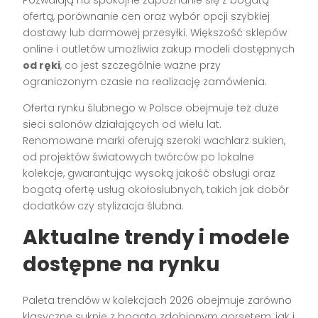
Pozwalają na spokojne zapoznanie się z bogatą
ofertą, porównanie cen oraz wybór opcji szybkiej
dostawy lub darmowej przesyłki. Większość sklepów
online i outletów umożliwia zakup modeli dostępnych
od ręki
, co jest szczególnie ważne przy
ograniczonym czasie na realizację zamówienia.
Oferta rynku ślubnego w Polsce obejmuje też duże
sieci salonów działających od wielu lat.
Renomowane marki oferują szeroki wachlarz sukien,
od projektów światowych twórców po lokalne
kolekcje, gwarantując wysoką jakość obsługi oraz
bogatą ofertę usług okołoslubnych, takich jak dobór
dodatków czy stylizacja ślubna.
Aktualne trendy i modele
dostępne na rynku
Paleta trendów w kolekcjach 2026 obejmuje zarówno
klasyczne suknie z bogato zdobionym gorsetem, jak i