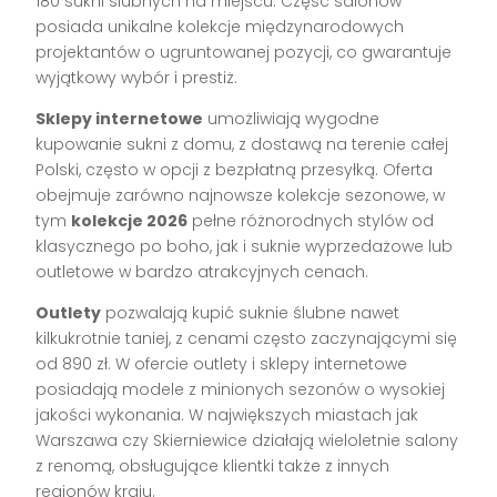
180 sukni ślubnych na miejscu. Część salonów
posiada unikalne kolekcje międzynarodowych
projektantów o ugruntowanej pozycji, co gwarantuje
wyjątkowy wybór i prestiż.
Sklepy internetowe
umożliwiają wygodne
kupowanie sukni z domu, z dostawą na terenie całej
Polski, często w opcji z bezpłatną przesyłką. Oferta
obejmuje zarówno najnowsze kolekcje sezonowe, w
tym
kolekcje 2026
pełne różnorodnych stylów od
klasycznego po boho, jak i suknie wyprzedażowe lub
outletowe w bardzo atrakcyjnych cenach.
Outlety
pozwalają kupić suknie ślubne nawet
kilkukrotnie taniej, z cenami często zaczynającymi się
od 890 zł. W ofercie outlety i sklepy internetowe
posiadają modele z minionych sezonów o wysokiej
jakości wykonania. W największych miastach jak
Warszawa czy Skierniewice działają wieloletnie salony
z renomą, obsługujące klientki także z innych
regionów kraju.