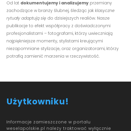
Od lat
dokumentujemy i analizujemy
przemiany
zachodzące w branży ślubnej, śledząc jak
klasyczne
rytuały adaptują się
do dzisiejszych realiów. Nasze
publikacje to efekt współpracy z doświadczonymi
profesjonalistami – fotografami, którzy uwieczniają
najpiękniejsze momenty, stylistami kreującymi
niezapomniane stylizacje, oraz organizatorami, którzy
potrafią zamienić marzenia w rzeczywistość.
Użytkowniku!
Informacje zamieszczone w portalu
weselapolskie.pl należy traktować wyłącznie