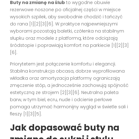
Buty na zmianę na ślub
to wygodne obuwie
rezerwowe noszone po oficjalnej części w miejsce
wysokich szpilek, aby swobodnie chodzić i tańczyć
do rana [1][2][3][6]. W praktyce najpewniejszymi
wyborami pozostają baletki, czółenka na stabilnym
słupku oraz modele z platformą, które odciążają
śródstopie i poprawiają komfort na parkiecie [1][2][3]
[6].
Priorytetem jest połączenie komfortu i elegancji.
Stabilna konstrukcja obcasa, dobrze wyprofilowana
wkładka oraz amortyzacja platformy ograniczają
zmęczenie stóp, a jednocześnie zachowują spójność
estetyczną ze strojem [2][3][6]. Neutralna paleta
barw, w tym biel, ecru, nude i odcienie perłowe
pomaga utrzymać harmonijny wygląd w świetle sali i
fleszy [1][3][5].
Jak dopasować buty na