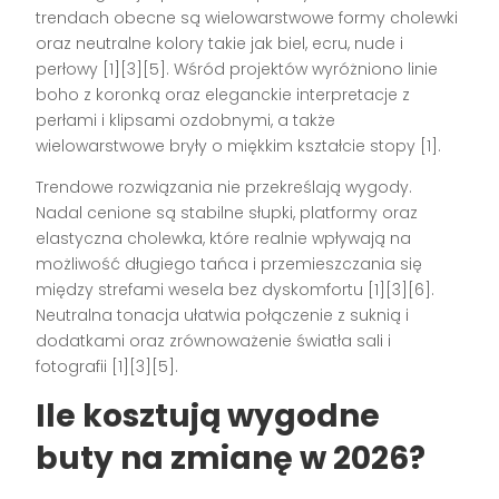
trendach obecne są wielowarstwowe formy cholewki
oraz neutralne kolory takie jak biel, ecru, nude i
perłowy [1][3][5]. Wśród projektów wyróżniono linie
boho z koronką oraz eleganckie interpretacje z
perłami i klipsami ozdobnymi, a także
wielowarstwowe bryły o miękkim kształcie stopy [1].
Trendowe rozwiązania nie przekreślają wygody.
Nadal cenione są stabilne słupki, platformy oraz
elastyczna cholewka, które realnie wpływają na
możliwość długiego tańca i przemieszczania się
między strefami wesela bez dyskomfortu [1][3][6].
Neutralna tonacja ułatwia połączenie z suknią i
dodatkami oraz zrównoważenie światła sali i
fotografii [1][3][5].
Ile kosztują wygodne
buty na zmianę w 2026?