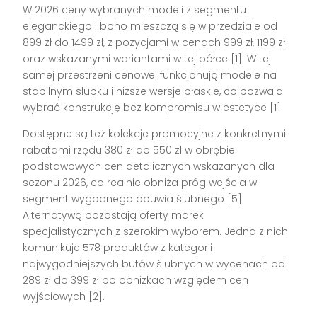
W 2026 ceny wybranych modeli z segmentu
eleganckiego i boho mieszczą się w przedziale od
899 zł do 1499 zł, z pozycjami w cenach 999 zł, 1199 zł
oraz wskazanymi wariantami w tej półce [1]. W tej
samej przestrzeni cenowej funkcjonują modele na
stabilnym słupku i niższe wersje płaskie, co pozwala
wybrać konstrukcję bez kompromisu w estetyce [1].
Dostępne są też kolekcje promocyjne z konkretnymi
rabatami rzędu 380 zł do 550 zł w obrębie
podstawowych cen detalicznych wskazanych dla
sezonu 2026, co realnie obniża próg wejścia w
segment wygodnego obuwia ślubnego [5].
Alternatywą pozostają oferty marek
specjalistycznych z szerokim wyborem. Jedna z nich
komunikuje 578 produktów z kategorii
najwygodniejszych butów ślubnych w wycenach od
289 zł do 399 zł po obniżkach względem cen
wyjściowych [2].