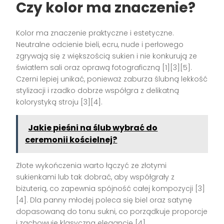
Czy kolor ma znaczenie?
Kolor ma znaczenie praktyczne i estetyczne.
Neutralne odcienie bieli, ecru, nude i perłowego
zgrywają się z większością sukien i nie konkurują ze
światłem sali oraz oprawą fotograficzną [1][3][5].
Czerni lepiej unikać, ponieważ zaburza ślubną lekkość
stylizacji i rzadko dobrze współgra z delikatną
kolorystyką stroju [3][4].
Jakie pieśni na ślub wybrać do
ceremonii kościelnej?
Złote wykończenia warto łączyć ze złotymi
sukienkami lub tak dobrać, aby współgrały z
biżuterią, co zapewnia spójność całej kompozycji [3]
[4]. Dla panny młodej poleca się biel oraz satynę
dopasowaną do tonu sukni, co porządkuje proporcje
i zachowuje klasyczną elegancję [4].