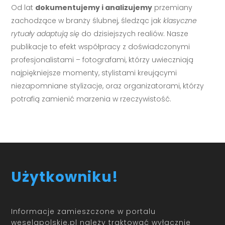
Od lat
dokumentujemy i analizujemy
przemiany
zachodzące w branży ślubnej, śledząc jak
klasyczne
rytuały adaptują się
do dzisiejszych realiów. Nasze
publikacje to efekt współpracy z doświadczonymi
profesjonalistami – fotografami, którzy uwieczniają
najpiękniejsze momenty, stylistami kreującymi
niezapomniane stylizacje, oraz organizatorami, którzy
potrafią zamienić marzenia w rzeczywistość.
Użytkowniku!
Informacje zamieszczone w portalu
weselapolskie.pl należy traktować wyłącznie