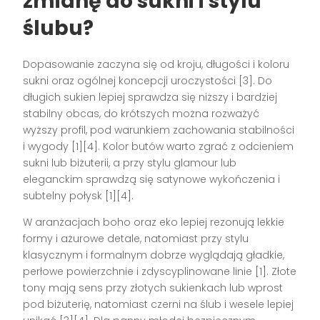
zmianę do sukni i stylu
ślubu?
Dopasowanie zaczyna się od kroju, długości i koloru
sukni oraz ogólnej koncepcji uroczystości [3]. Do
długich sukien lepiej sprawdza się niższy i bardziej
stabilny obcas, do krótszych można rozważyć
wyższy profil, pod warunkiem zachowania stabilności
i wygody [1][4]. Kolor butów warto zgrać z odcieniem
sukni lub biżuterii, a przy stylu glamour lub
eleganckim sprawdzą się satynowe wykończenia i
subtelny połysk [1][4].
W aranżacjach boho oraz eko lepiej rezonują lekkie
formy i ażurowe detale, natomiast przy stylu
klasycznym i formalnym dobrze wyglądają gładkie,
perłowe powierzchnie i zdyscyplinowane linie [1]. Złote
tony mają sens przy złotych sukienkach lub wprost
pod biżuterię, natomiast czerni na ślub i wesele lepiej