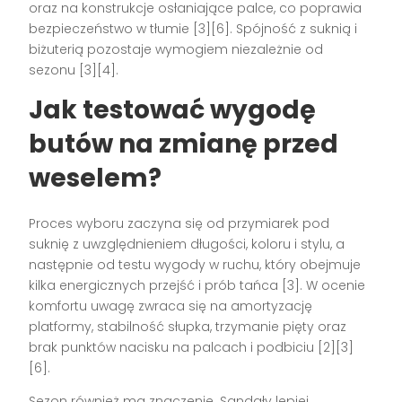
oraz na konstrukcje osłaniające palce, co poprawia
bezpieczeństwo w tłumie [3][6]. Spójność z suknią i
biżuterią pozostaje wymogiem niezależnie od
sezonu [3][4].
Jak testować wygodę
butów na zmianę przed
weselem?
Proces wyboru zaczyna się od przymiarek pod
suknię z uwzględnieniem długości, koloru i stylu, a
następnie od testu wygody w ruchu, który obejmuje
kilka energicznych przejść i prób tańca [3]. W ocenie
komfortu uwagę zwraca się na amortyzację
platformy, stabilność słupka, trzymanie pięty oraz
brak punktów nacisku na palcach i podbiciu [2][3]
[6].
Sezon również ma znaczenie. Sandały lepiej