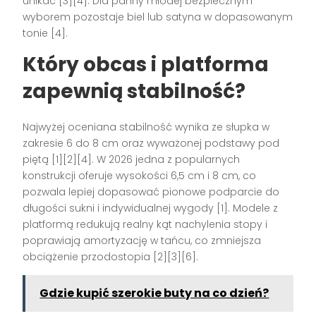
unikać [3][4]. Dla panny młodej bezpiecznym
wyborem pozostaje biel lub satyna w dopasowanym
tonie [4].
Który obcas i platforma
zapewnią stabilność?
Najwyżej oceniana stabilność wynika ze słupka w
zakresie 6 do 8 cm oraz wyważonej podstawy pod
piętą [1][2][4]. W 2026 jedna z popularnych
konstrukcji oferuje wysokości 6,5 cm i 8 cm, co
pozwala lepiej dopasować pionowe podparcie do
długości sukni i indywidualnej wygody [1]. Modele z
platformą redukują realny kąt nachylenia stopy i
poprawiają amortyzację w tańcu, co zmniejsza
obciążenie przodostopia [2][3][6].
Gdzie kupić szerokie buty na co dzień?