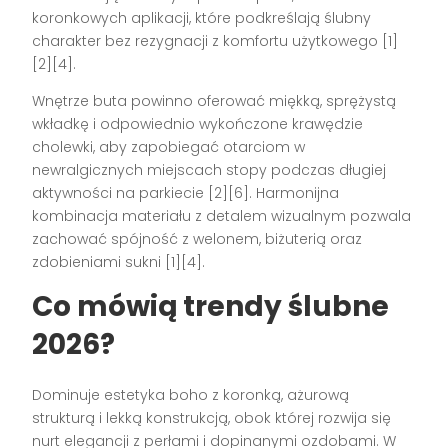
koronkowych aplikacji, które podkreślają ślubny
charakter bez rezygnacji z komfortu użytkowego [1]
[2][4].
Wnętrze buta powinno oferować miękką, sprężystą
wkładkę i odpowiednio wykończone krawędzie
cholewki, aby zapobiegać otarciom w
newralgicznych miejscach stopy podczas długiej
aktywności na parkiecie [2][6]. Harmonijna
kombinacja materiału z detalem wizualnym pozwala
zachować spójność z welonem, biżuterią oraz
zdobieniami sukni [1][4].
Co mówią trendy ślubne
2026?
Dominuje estetyka boho z koronką, ażurową
strukturą i lekką konstrukcją, obok której rozwija się
nurt elegancji z perłami i dopinanymi ozdobami. W