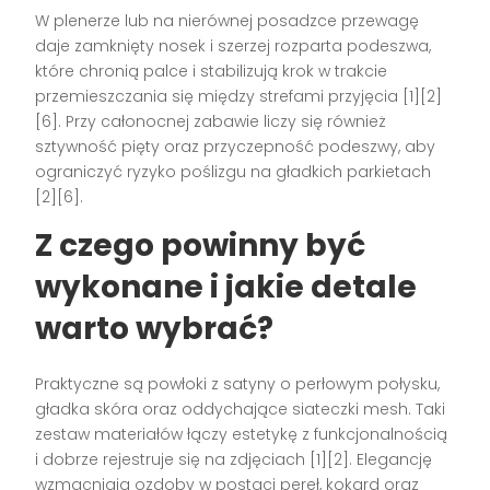
W plenerze lub na nierównej posadzce przewagę
daje zamknięty nosek i szerzej rozparta podeszwa,
które chronią palce i stabilizują krok w trakcie
przemieszczania się między strefami przyjęcia [1][2]
[6]. Przy całonocnej zabawie liczy się również
sztywność pięty oraz przyczepność podeszwy, aby
ograniczyć ryzyko poślizgu na gładkich parkietach
[2][6].
Z czego powinny być
wykonane i jakie detale
warto wybrać?
Praktyczne są powłoki z satyny o perłowym połysku,
gładka skóra oraz oddychające siateczki mesh. Taki
zestaw materiałów łączy estetykę z funkcjonalnością
i dobrze rejestruje się na zdjęciach [1][2]. Elegancję
wzmacniają ozdoby w postaci pereł, kokard oraz