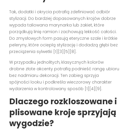
Tak, dodatki i okrycia potrafią zdefiniować odbiór
stylizacji. Do bardziej dopasowanych krojów dobrze
wypada taliowana marynarka lub żakiet, które
porządkują linię ramion i zachowują lekkość całości.
Do zmysłowych form pasują eteryczne szale i krótkie
peleryny, które ocieplą stylizację i dodadzą głębi bez
przeciążenia sylwetki [1][3][5][8].
W przypadku jednolitych, klasycznych kolorów
drobne złote akcenty potrafią podnieść rangę ubioru
bez nadmiaru dekoracji. Ten zabieg sprzyja
spójności looku i podkreśla wieczorowy charakter
wydarzenia w kontrolowany sposób [1][4][9].
Dlaczego rozkloszowane i
plisowane kroje sprzyjają
wygodzie?