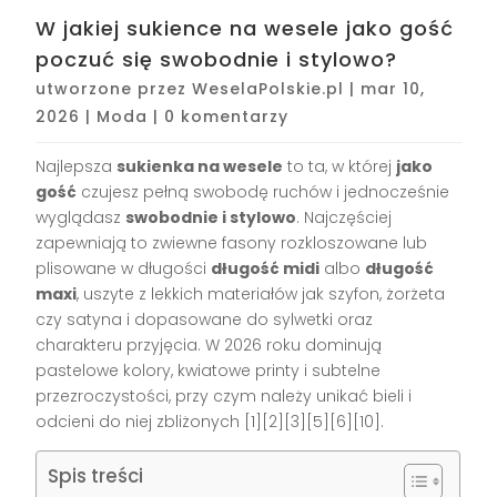
W jakiej sukience na wesele jako gość
poczuć się swobodnie i stylowo?
utworzone przez
WeselaPolskie.pl
|
mar 10,
2026
|
Moda
|
0 komentarzy
Najlepsza
sukienka na wesele
to ta, w której
jako
gość
czujesz pełną swobodę ruchów i jednocześnie
wyglądasz
swobodnie i stylowo
. Najczęściej
zapewniają to zwiewne fasony rozkloszowane lub
plisowane w długości
długość midi
albo
długość
maxi
, uszyte z lekkich materiałów jak szyfon, żorżeta
czy satyna i dopasowane do sylwetki oraz
charakteru przyjęcia. W 2026 roku dominują
pastelowe kolory, kwiatowe printy i subtelne
przezroczystości, przy czym należy unikać bieli i
odcieni do niej zbliżonych [1][2][3][5][6][10].
Spis treści