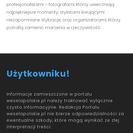
profesjonalistami – fotografami, którzy uwieczniają
najpiękniejsze momenty, stylistami kreującymi
niezapomniane stylizacje, oraz organizatorami, którzy
potrafią zamienić marzenia w rzeczywistość.
Użytkowniku!
Informacje zamieszczone w portalu
weselapolskie.pl należy traktować wyłącznie
czysto informacyjnie. Redakcja Portalu
weselapolskie.pl nie bierze odpowiedzialności za
ewentualne szkody, które mogą wynikać ze złej
interpretacji treści.