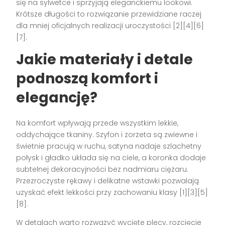
się na sylwetce i sprzyjają eleganckiemu lookowi.
Krótsze długości to rozwiązanie przewidziane raczej
dla mniej oficjalnych realizacji uroczystości [2][4][6]
[7].
Jakie materiały i detale
podnoszą komfort i
elegancję?
Na komfort wpływają przede wszystkim lekkie,
oddychające tkaniny. Szyfon i żorżeta są zwiewne i
świetnie pracują w ruchu, satyna nadaje szlachetny
połysk i gładko układa się na ciele, a koronka dodaje
subtelnej dekoracyjności bez nadmiaru ciężaru.
Przezroczyste rękawy i delikatne wstawki pozwalają
uzyskać efekt lekkości przy zachowaniu klasy [1][3][5]
[8].
W detalach warto rozważyć wycięte plecy, rozcięcie