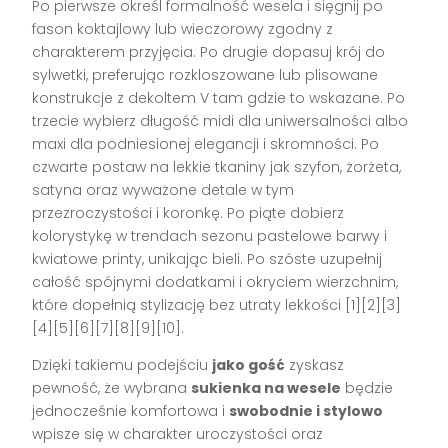
Po pierwsze określ formalność wesela i sięgnij po
fason koktajlowy lub wieczorowy zgodny z
charakterem przyjęcia. Po drugie dopasuj krój do
sylwetki, preferując rozkloszowane lub plisowane
konstrukcje z dekoltem V tam gdzie to wskazane. Po
trzecie wybierz długość midi dla uniwersalności albo
maxi dla podniesionej elegancji i skromności. Po
czwarte postaw na lekkie tkaniny jak szyfon, żorżeta,
satyna oraz wyważone detale w tym
przezroczystości i koronkę. Po piąte dobierz
kolorystykę w trendach sezonu pastelowe barwy i
kwiatowe printy, unikając bieli. Po szóste uzupełnij
całość spójnymi dodatkami i okryciem wierzchnim,
które dopełnią stylizację bez utraty lekkości [1][2][3]
[4][5][6][7][8][9][10].
Dzięki takiemu podejściu
jako gość
zyskasz
pewność, że wybrana
sukienka na wesele
będzie
jednocześnie komfortowa i
swobodnie i stylowo
wpisze się w charakter uroczystości oraz