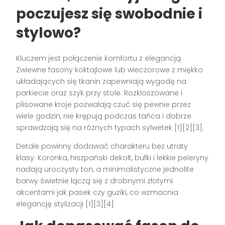
poczujesz się swobodnie i
stylowo?
Kluczem jest połączenie komfortu z elegancją.
Zwiewne fasony koktajlowe lub wieczorowe z miękko
układających się tkanin zapewniają wygodę na
parkiecie oraz szyk przy stole. Rozkloszowane i
plisowane kroje pozwalają czuć się pewnie przez
wiele godzin, nie krępują podczas tańca i dobrze
sprawdzają się na różnych typach sylwetek [1][2][3].
Detale powinny dodawać charakteru bez utraty
klasy. Koronka, hiszpański dekolt, bufki i lekkie peleryny
nadają uroczysty ton, a minimalistyczne jednolite
barwy świetnie łączą się z drobnymi złotymi
akcentami jak pasek czy guziki, co wzmacnia
elegancję stylizacji [1][3][4].