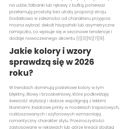
na udzie, falbanki lub rękawy z bufką, ponieważ
przełamują prostotę bez utraty proporcji stroju.
Dodatkowo w zależności od charakteru przyjęcia
można wybrać dekolt hiszpański lub asymetryczne
ramiączko, co wpisuje się w sezonowe tendencje i
dodaje nowoczesnego akcentu [1][3][5][7][9].
Jakie kolory i wzory
sprawdzą się w 2026
roku?
W trendach dominują pastelowe kolory w tym
błękitny, liliowy i brzoskwiniowy, które podkreślają
świeżość stylizacji i dobrze współgrają z lekkimi
tkaninami. Kwiatowe printy w modelach trapezowych,
rozkloszowanych i szyfonowych wzmacniają
romantyczny charakter stylu. Przezroczystości
zastosowane w rękawach lub górze kreacji dodają