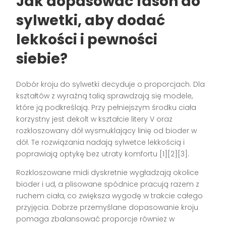
Jak dopasować fason do
sylwetki, aby dodać
lekkości i pewności
siebie?
Dobór kroju do sylwetki decyduje o proporcjach. Dla
kształtów z wyraźną talią sprawdzają się modele,
które ją podkreślają. Przy pełniejszym środku ciała
korzystny jest dekolt w kształcie litery V oraz
rozkloszowany dół wysmuklający linię od bioder w
dół. Te rozwiązania nadają sylwetce lekkością i
poprawiają optykę bez utraty komfortu [1][2][3].
Rozkloszowane midi dyskretnie wygładzają okolice
bioder i ud, a plisowane spódnice pracują razem z
ruchem ciała, co zwiększa wygodę w trakcie całego
przyjęcia. Dobrze przemyślane dopasowanie kroju
pomaga zbalansować proporcje również w