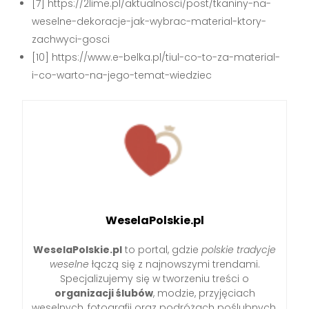
[7] https://2lime.pl/aktualnosci/post/tkaniny-na-
weselne-dekoracje-jak-wybrac-material-ktory-
zachwyci-gosci
[10] https://www.e-belka.pl/tiul-co-to-za-material-
i-co-warto-na-jego-temat-wiedziec
WeselaPolskie.pl
WeselaPolskie.pl
to portal, gdzie
polskie tradycje
weselne
łączą się z najnowszymi trendami.
Specjalizujemy się w tworzeniu treści o
organizacji ślubów
, modzie, przyjęciach
weselnych, fotografii oraz podróżach poślubnych.