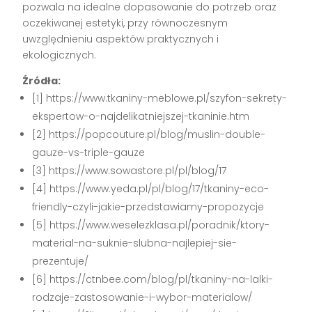
pozwala na idealne dopasowanie do potrzeb oraz
oczekiwanej estetyki, przy równoczesnym
uwzględnieniu aspektów praktycznych i
ekologicznych.
Źródła:
[1] https://www.tkaniny-meblowe.pl/szyfon-sekrety-
ekspertow-o-najdelikatniejszej-tkaninie.htm
[2] https://popcouture.pl/blog/muslin-double-
gauze-vs-triple-gauze
[3] https://www.sowastore.pl/pl/blog/17
[4] https://www.yeda.pl/pl/blog/17/tkaniny-eco-
friendly-czyli-jakie-przedstawiamy-propozycje
[5] https://www.weselezklasa.pl/poradnik/ktory-
material-na-suknie-slubna-najlepiej-sie-
prezentuje/
[6] https://ctnbee.com/blog/pl/tkaniny-na-lalki-
rodzaje-zastosowanie-i-wybor-materialow/