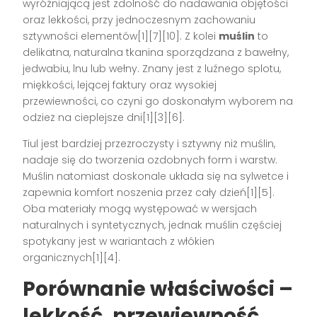
wyróżniającą jest zdolność do nadawania objętości
oraz lekkości, przy jednoczesnym zachowaniu
sztywności elementów[1][7][10]. Z kolei
muślin
to
delikatna, naturalna tkanina sporządzana z bawełny,
jedwabiu, lnu lub wełny. Znany jest z luźnego splotu,
miękkości, lejącej faktury oraz wysokiej
przewiewności, co czyni go doskonałym wyborem na
odzież na cieplejsze dni[1][3][6].
Tiul jest bardziej przezroczysty i sztywny niż muślin,
nadaje się do tworzenia ozdobnych form i warstw.
Muślin natomiast doskonale układa się na sylwetce i
zapewnia komfort noszenia przez cały dzień[1][5].
Oba materiały mogą występować w wersjach
naturalnych i syntetycznych, jednak muślin częściej
spotykany jest w wariantach z włókien
organicznych[1][4].
Porównanie właściwości –
lekkość, przewiewność,