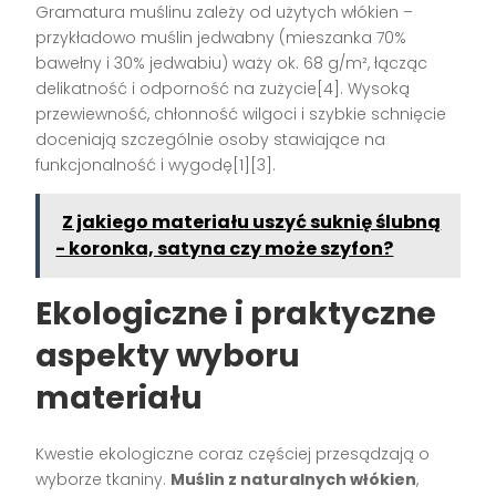
Gramatura muślinu zależy od użytych włókien –
przykładowo muślin jedwabny (mieszanka 70%
bawełny i 30% jedwabiu) waży ok. 68 g/m², łącząc
delikatność i odporność na zużycie[4]. Wysoką
przewiewność, chłonność wilgoci i szybkie schnięcie
doceniają szczególnie osoby stawiające na
funkcjonalność i wygodę[1][3].
Z jakiego materiału uszyć suknię ślubną
- koronka, satyna czy może szyfon?
Ekologiczne i praktyczne
aspekty wyboru
materiału
Kwestie ekologiczne coraz częściej przesądzają o
wyborze tkaniny.
Muślin z naturalnych włókien
,