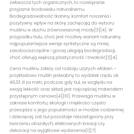
zwłaszcza tych organicznych, to rozwiązanie
przyjazne środowisku naturalnemu.
Biodegradowalność tkaniny, komfort noszenia i
pozytywny wpływ na skórę zachęcają do wyboru
muślinu w duchu zrównoważonej mody[3][4]. W
przypadku tiulu, choć jest możliwy wariant naturalny,
najpopularniejsze wersje syntetyczne są mniej
zasobooszczędne i gorzej ulegają biodegradacji,
choć oferują większą plastyczność i trwałość[1][4].
Cena muślinu zależy od rodzaju użytych włókien –
przykładowo muślin jedwabny to wydatek rzędu ok.
46,33 zł za metr, podczas gdy tiul, ze względu na
swoją lekkość oraz skład, jest najczęściej materiałem
przystępnym cenowo[4][10]. Przewaga muślinu w
zakresie komfortu, ekologii i miękkości często
przesądza o jego popularności w modzie codziennej
i dziecięcej, zaś tiul pozostaje niezastąpiony przy
tworzeniu okazałych, efektownych kreacji czy
dekoracji na wyjątkowe wydarzenia[1][7].