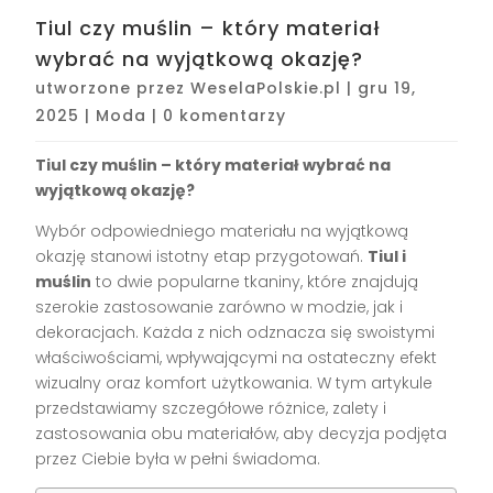
Tiul czy muślin – który materiał
wybrać na wyjątkową okazję?
utworzone przez
WeselaPolskie.pl
|
gru 19,
2025
|
Moda
|
0 komentarzy
Tiul czy muślin – który materiał wybrać na
wyjątkową okazję?
Wybór odpowiedniego materiału na wyjątkową
okazję stanowi istotny etap przygotowań.
Tiul i
muślin
to dwie popularne tkaniny, które znajdują
szerokie zastosowanie zarówno w modzie, jak i
dekoracjach. Każda z nich odznacza się swoistymi
właściwościami, wpływającymi na ostateczny efekt
wizualny oraz komfort użytkowania. W tym artykule
przedstawiamy szczegółowe różnice, zalety i
zastosowania obu materiałów, aby decyzja podjęta
przez Ciebie była w pełni świadoma.