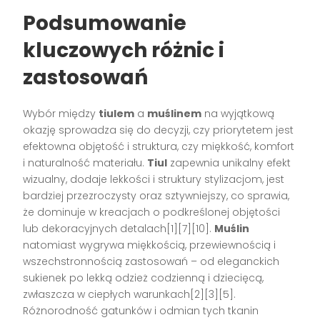
Podsumowanie
kluczowych różnic i
zastosowań
Wybór między
tiulem
a
muślinem
na wyjątkową
okazję sprowadza się do decyzji, czy priorytetem jest
efektowna objętość i struktura, czy miękkość, komfort
i naturalność materiału.
Tiul
zapewnia unikalny efekt
wizualny, dodaje lekkości i struktury stylizacjom, jest
bardziej przezroczysty oraz sztywniejszy, co sprawia,
że dominuje w kreacjach o podkreślonej objętości
lub dekoracyjnych detalach[1][7][10].
Muślin
natomiast wygrywa miękkością, przewiewnością i
wszechstronnością zastosowań – od eleganckich
sukienek po lekką odzież codzienną i dziecięcą,
zwłaszcza w ciepłych warunkach[2][3][5].
Różnorodność gatunków i odmian tych tkanin