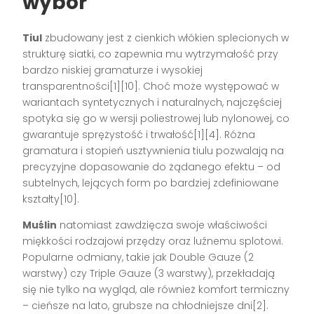
wybór
Tiul
zbudowany jest z cienkich włókien splecionych w
strukturę siatki, co zapewnia mu wytrzymałość przy
bardzo niskiej gramaturze i wysokiej
transparentności[1][10]. Choć może występować w
wariantach syntetycznych i naturalnych, najczęściej
spotyka się go w wersji poliestrowej lub nylonowej, co
gwarantuje sprężystość i trwałość[1][4]. Różna
gramatura i stopień usztywnienia tiulu pozwalają na
precyzyjne dopasowanie do żądanego efektu – od
subtelnych, lejących form po bardziej zdefiniowane
kształty[10].
Muślin
natomiast zawdzięcza swoje właściwości
miękkości rodzajowi przędzy oraz luźnemu splotowi.
Popularne odmiany, takie jak Double Gauze (2
warstwy) czy Triple Gauze (3 warstwy), przekładają
się nie tylko na wygląd, ale również komfort termiczny
– cieńsze na lato, grubsze na chłodniejsze dni[2].