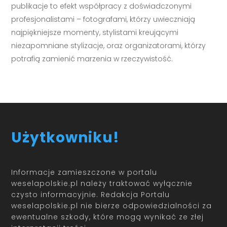
publikacje to efekt współpracy z doświadczonymi
profesjonalistami – fotografami, którzy uwieczniają
najpiękniejsze momenty, stylistami kreującymi
niezapomniane stylizacje, oraz organizatorami, którzy
potrafią zamienić marzenia w rzeczywistość.
Użytkowniku!
Informacje zamieszczone w portalu
weselapolskie.pl należy traktować wyłącznie
czysto informacyjnie. Redakcja Portalu
weselapolskie.pl nie bierze odpowiedzialności za
ewentualne szkody, które mogą wynikać ze złej