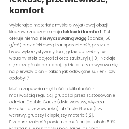
komfort
Wybierając materiał z myślą o wyjątkowej okazji,
kluczowe znaczenie mają
lekkość i komfort
. Tiul
oferuje niemal
niewyczuwalną wagę
(poniżej 50
g/m²) oraz efektowną transparentność, przez co
bywa wykorzystywany tam, gdzie potrzebny jest
wizualny efekt objętości oraz struktury[1][10]. Nadaje
się szczególnie do kreacji, gdzie estetyka wysuwa się
na pierwszy plan – takich jak odświętne sukienki czy
ozdoby[7].
Muślin zapewnia miękkość i delikatność, z
możliwością regulacji grubości przez zastosowanie
odmian Double Gauze (dwie warstwy, większa
lekkość i przewiewność) lub Triple Gauze (trzy
warstwy, grubszy i cieplejszy materiał)[2].
Przepuszczalność powietrza muślinu jest około 50%
wyższa niż w przypadku popularnej dzianiny