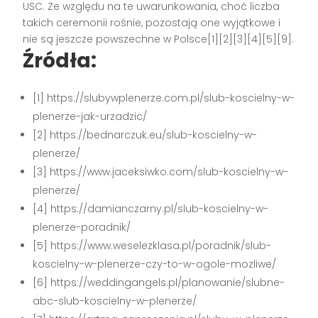
USC. Ze względu na te uwarunkowania, choć liczba
takich ceremonii rośnie, pozostają one wyjątkowe i
nie są jeszcze powszechne w Polsce[1][2][3][4][5][9].
Źródła:
[1] https://slubywplenerze.com.pl/slub-koscielny-w-
plenerze-jak-urzadzic/
[2] https://bednarczuk.eu/slub-koscielny-w-
plenerze/
[3] https://www.jaceksiwko.com/slub-koscielny-w-
plenerze/
[4] https://damianczarny.pl/slub-koscielny-w-
plenerze-poradnik/
[5] https://www.weselezklasa.pl/poradnik/slub-
koscielny-w-plenerze-czy-to-w-ogole-mozliwe/
[6] https://weddingangels.pl/planowanie/slubne-
abc-slub-koscielny-w-plenerze/