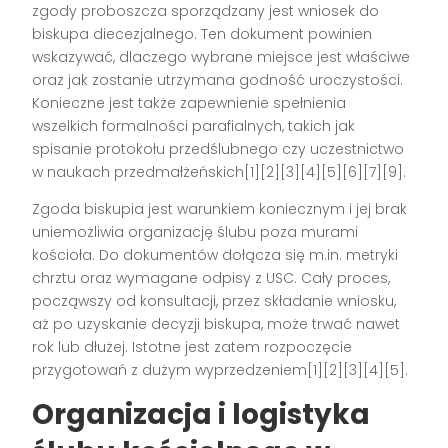
zgody proboszcza sporządzany jest wniosek do
biskupa diecezjalnego. Ten dokument powinien
wskazywać, dlaczego wybrane miejsce jest właściwe
oraz jak zostanie utrzymana godność uroczystości.
Konieczne jest także zapewnienie spełnienia
wszelkich formalności parafialnych, takich jak
spisanie protokołu przedślubnego czy uczestnictwo
w naukach przedmałżeńskich[1][2][3][4][5][6][7][9].
Zgoda biskupia jest warunkiem koniecznym i jej brak
uniemożliwia organizację ślubu poza murami
kościoła. Do dokumentów dołącza się m.in. metryki
chrztu oraz wymagane odpisy z USC. Cały proces,
począwszy od konsultacji, przez składanie wniosku,
aż po uzyskanie decyzji biskupa, może trwać nawet
rok lub dłużej. Istotne jest zatem rozpoczęcie
przygotowań z dużym wyprzedzeniem[1][2][3][4][5].
Organizacja i logistyka