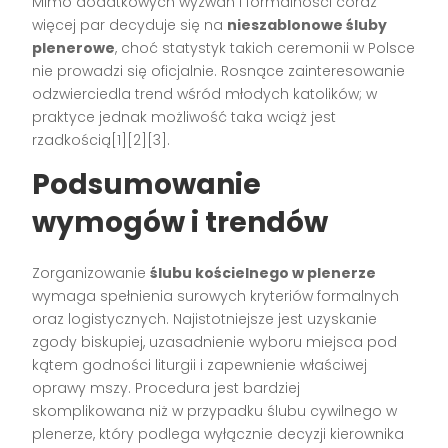
Mimo dodatkowych wyzwań i formalności coraz
więcej par decyduje się na
nieszablonowe śluby
plenerowe
, choć statystyk takich ceremonii w Polsce
nie prowadzi się oficjalnie. Rosnące zainteresowanie
odzwierciedla trend wśród młodych katolików; w
praktyce jednak możliwość taka wciąż jest
rzadkością[1][2][3].
Podsumowanie
wymogów i trendów
Zorganizowanie
ślubu kościelnego w plenerze
wymaga spełnienia surowych kryteriów formalnych
oraz logistycznych. Najistotniejsze jest uzyskanie
zgody biskupiej, uzasadnienie wyboru miejsca pod
kątem godności liturgii i zapewnienie właściwej
oprawy mszy. Procedura jest bardziej
skomplikowana niż w przypadku ślubu cywilnego w
plenerze, który podlega wyłącznie decyzji kierownika