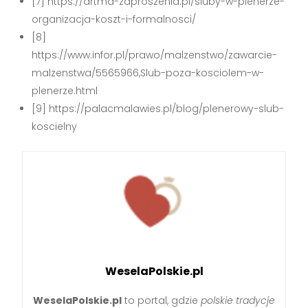
[7] https://artma-zaproszenia.pl/sluby-w-plenerze-
organizacja-koszt-i-formalnosci/
[8]
https://www.infor.pl/prawo/malzenstwo/zawarcie-
malzenstwa/5565966,Slub-poza-kosciolem-w-
plenerze.html
[9] https://palacmalawies.pl/blog/plenerowy-slub-
koscielny
WeselaPolskie.pl
WeselaPolskie.pl
to portal, gdzie
polskie tradycje