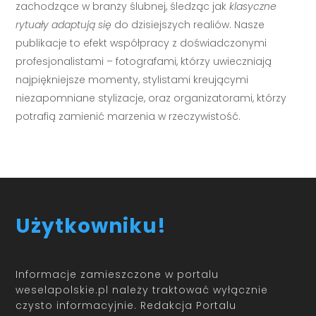
zachodzące w branży ślubnej, śledząc jak
klasyczne
rytuały adaptują się
do dzisiejszych realiów. Nasze
publikacje to efekt współpracy z doświadczonymi
profesjonalistami – fotografami, którzy uwieczniają
najpiękniejsze momenty, stylistami kreującymi
niezapomniane stylizacje, oraz organizatorami, którzy
potrafią zamienić marzenia w rzeczywistość.
Użytkowniku!
Informacje zamieszczone w portalu
weselapolskie.pl należy traktować wyłącznie
czysto informacyjnie. Redakcja Portalu