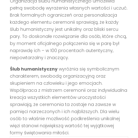
Organizacja ślubu humanistycznego umożliwia
pełną swobodę wyrażenia własnych wartości i uczuć.
Brak formalnych ograniczeń oraz personalizacja
każdego elementu ceremonii sprawiają, że każdy
ślub humanistyczny jest unikalny oraz bliski sercu
pary. To doskonałe rozwiązanie dla osób, które chcą,
by moment oficjalnego połączenia się w parę był
naprawdę ich – w 100 procentach autentyczny,
niepowtarzalny i znaczący.
Ślub humanistyczny
wyróżnia się symbolicznym
charakterem, swobodą organizacyjną oraz
skupieniem na człowieku i jego emocjach.
Współpraca z mistrzem ceremonii oraz indywidualna
kreacja wszystkich elementów uroczystości
sprawiają, że ceremonia ta zostaje na zawsze w
pamięci narzeczonych i ich najbliższych. Dla wielu
osób to właśnie możliwość podkreślenia unikalnej
więzi stanowi największą wartość tej wyjątkowej
formy świętowania miłości.