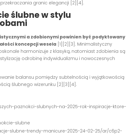
rzekraczania granic elegancji [2][4].
e ślubne w stylu
dobami
istycznymi a zdobionymi powinien być podyktowany
całości koncepcji wesela
[1][2][3]. Minimalistyczny
konale harmonizuje z klasyką, natomiast zdobienia są
stylizację odrobinę indywidualizmu i nowoczesnych
howanie balansu pomiędzy subtelnością i wyjątkowością
łością ślubnego wizerunku [2][3][4].
iejszych-paznokci-slubnych-na-2025-rok-inspiracje-ktore-
znokcie-slubne
ylizacje-slubne-trendy-manicure-2025-24-02-25/ar/c6p2-