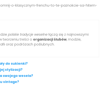
zapomnij-o-klasycznym-frenchu-to-te-paznokcie-sa-hitem-
gdzie
polskie tradycje weselne
łączą się z najnowszymi
w tworzeniu treści o
organizacji ślubów
, modzie,
rafii oraz podróżach poślubnych.
ły do sukienki?
j stylizacji?
la swojego wesela?
lu vintage?