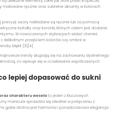
są delikatne elementy, takie jak złote paski, kropeczki,
y malowane ręcznie oraz subtelne akcenty w kolorach
precyzji; wzory nakładane są ręcznie lub za pomocą
etryczne kształty oraz koronki, których celem jest dodanie
tyzmu. W nowoczesnych stylizacjach widać również
r z delikatnym przejściem kolorów czy ombre w
nda, błękit [3][4].
 najnowsze trendy skupiają się na zachowaniu dyskretnego
nością, co wpisuje się w oczekiwania współczesnych
co lepiej dopasować do sukni
 oraz charakteru wesela
to jeden z kluczowych
tyczny manicure sprawdza się idealnie w połączeniu z
ami, gdzie istotna jest harmonia i ponadczasowa elegancja