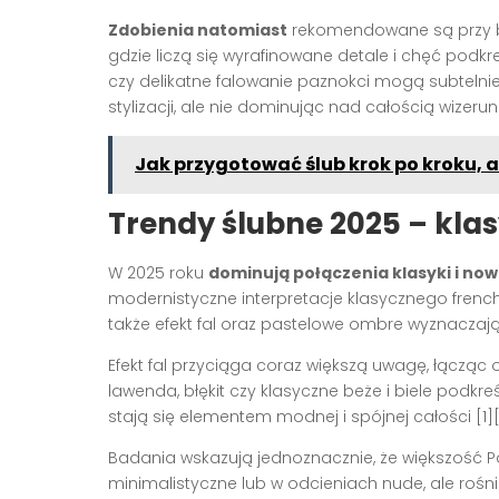
Zdobienia natomiast
rekomendowane są przy ba
gdzie liczą się wyrafinowane detale i chęć podk
czy delikatne falowanie paznokci mogą subteln
stylizacji, ale nie dominując nad całością wizerun
Jak przygotować ślub krok po kroku, 
Trendy ślubne 2025 – kla
W 2025 roku
dominują połączenia klasyki i n
modernistyczne interpretacje klasycznego frenc
także efekt fal oraz pastelowe ombre wyznaczają k
Efekt fal przyciąga coraz większą uwagę, łącząc o
lawenda, błękit czy klasyczne beże i biele podkre
stają się elementem modnej i spójnej całości [1][
Badania wskazują jednoznacznie, że większość Pa
minimalistyczne lub w odcieniach nude, ale rośni