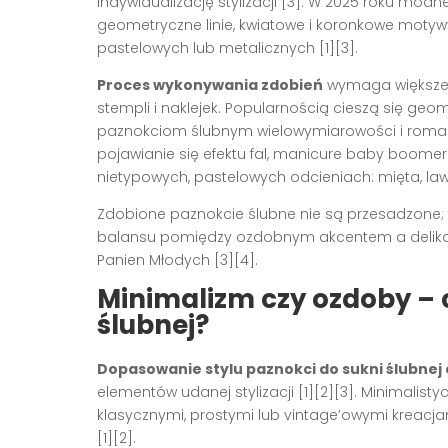
indywidualizację stylizacji [3]. W 2025 roku modne 
geometryczne linie, kwiatowe i koronkowe motyw
pastelowych lub metalicznych [1][3].
Proces wykonywania zdobień
wymaga większej 
stempli i naklejek. Popularnością cieszą się geom
paznokciom ślubnym wielowymiarowości i roman
pojawianie się efektu fal, manicure baby boome
nietypowych, pastelowych odcieniach: mięta, lawe
Zdobione paznokcie ślubne nie są przesadzone;
balansu pomiędzy ozdobnym akcentem a delikat
Panien Młodych [3][4].
Minimalizm czy ozdoby – 
ślubnej?
Dopasowanie stylu paznokci do sukni ślubnej
elementów udanej stylizacji [1][2][3]. Minimalis
klasycznymi, prostymi lub vintage’owymi kreacj
[1][2].