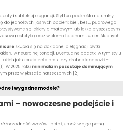
toty i subtelnej elegancji. Styl ten podkreśla naturalny
ię do jednolitych, jasnych odcieni: bieli, beżu, pudrowego
ykorzystywane są lakiery o matowym lub lekko błyszczącym
czasową estetyką oraz wieloma fasonami sukien ślubnych.
nicure
skupia się na dokładnej pielęgnacji płytki
akieru w neutralnej tonacji. Ewentualne dodatki w tym stylu
takich jak cienkie złote paski czy drobne kropeczki –
1]. W 2025 roku
minimalizm pozostaje dominującym
ym przez większość narzeczonych [2].
modne i wygodne modele?
ami – nowoczesne podejście i
 różnorodność wzorów i detali, umożliwiając pełną