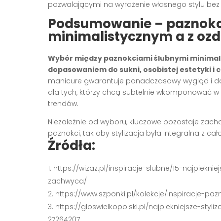
pozwalającymi na wyrażenie własnego stylu bez p
Podsumowanie – paznokci
minimalistycznym a z oz
Wybór między paznokciami ślubnymi minimal
dopasowaniem do sukni, osobistej estetyki i 
manicure gwarantuje ponadczasowy wygląd i dos
dla tych, którzy chcą subtelnie wkomponować w 
trendów.
Niezależnie od wyboru, kluczowe pozostaje zac
paznokci, tak aby stylizacja była integralna z ca
Źródła:
https://wizaz.pl/inspiracje-slubne/15-najpiekn
zachwyca/
https://www.szponki.pl/kolekcje/inspiracje-pa
https://gloswielkopolski.pl/najpiekniejsze-st
27264207