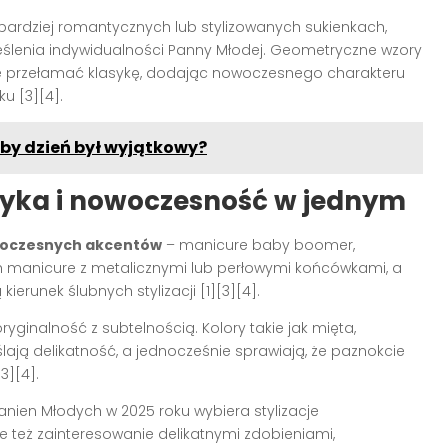
rdziej romantycznych lub stylizowanych sukienkach,
reślenia indywidualności Panny Młodej. Geometryczne wzory
ie przełamać klasykę, dodając nowoczesnego charakteru
ku [3][4].
aby dzień był wyjątkowy?
syka i nowoczesność w jednym
owoczesnych akcentów
– manicure baby boomer,
h manicure z metalicznymi lub perłowymi końcówkami, a
ierunek ślubnych stylizacji [1][3][4].
ryginalność z subtelnością. Kolory takie jak mięta,
ślają delikatność, a jednocześnie sprawiają, że paznokcie
3][4].
nien Młodych w 2025 roku wybiera stylizacje
e też zainteresowanie delikatnymi zdobieniami,