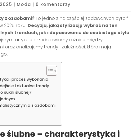
 2025
|
Moda
|
0 komentarzy
zy z ozdobami?
To jedno z najczęściej zadawanych pytań
w 2025 roku.
Decyzja, jaką stylizację wybrać na ten
lnych trendach, jak i dopasowaniu do osobistego stylu
siejszym artykule przedstawiamy różnice między
i oraz analizujemy trendy i zależności, które mają
ego.
tyka i proces wykonania
jście i aktualne trendy
 sukni ślubnej?
 jednym
imalistycznym a z ozdobami
e ślubne – charakterystyka i