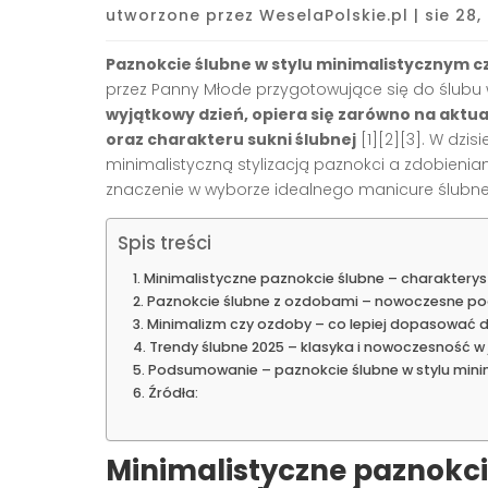
utworzone przez
WeselaPolskie.pl
|
sie 28,
Paznokcie ślubne w stylu minimalistycznym c
przez Panny Młode przygotowujące się do ślubu 
wyjątkowy dzień, opiera się zarówno na aktua
oraz charakteru sukni ślubnej
[1][2][3]. W dzi
minimalistyczną stylizacją paznokci a zdobieniam
znaczenie w wyborze idealnego manicure ślubn
Spis treści
Minimalistyczne paznokcie ślubne – charakterys
Paznokcie ślubne z ozdobami – nowoczesne pode
Minimalizm czy ozdoby – co lepiej dopasować do
Trendy ślubne 2025 – klasyka i nowoczesność w
Podsumowanie – paznokcie ślubne w stylu min
Źródła:
Minimalistyczne paznokci