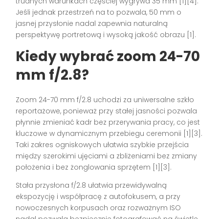
trudnych warunkach częściej wygrywa 35 mm [1][4].
Jeśli jednak przestrzeń na to pozwala, 50 mm o
jasnej przysłonie nadal zapewnia naturalną
perspektywę portretową i wysoką jakość obrazu [1].
Kiedy wybrać zoom 24-70
mm f/2.8?
Zoom 24-70 mm f/2.8 uchodzi za uniwersalne szkło
reportażowe, ponieważ przy stałej jasności pozwala
płynnie zmieniać kadr bez przerywania pracy, co jest
kluczowe w dynamicznym przebiegu ceremonii [1][3].
Taki zakres ogniskowych ułatwia szybkie przejścia
między szerokimi ujęciami a zbliżeniami bez zmiany
położenia i bez żonglowania sprzętem [1][3].
Stała przysłona f/2.8 ułatwia przewidywalną
ekspozycję i współpracę z autofokusem, a przy
nowoczesnych korpusach oraz rozważnym ISO
nadal pozwala bezpiecznie fotografować na świetle