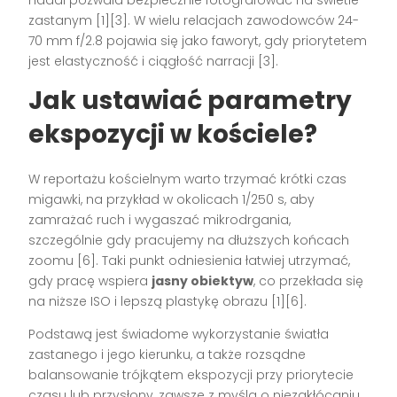
zastanym [1][3]. W wielu relacjach zawodowców 24-
70 mm f/2.8 pojawia się jako faworyt, gdy priorytetem
jest elastyczność i ciągłość narracji [3].
Jak ustawiać parametry
ekspozycji w kościele?
W reportażu kościelnym warto trzymać krótki czas
migawki, na przykład w okolicach 1/250 s, aby
zamrażać ruch i wygaszać mikrodrgania,
szczególnie gdy pracujemy na dłuższych końcach
zoomu [6]. Taki punkt odniesienia łatwiej utrzymać,
gdy pracę wspiera
jasny obiektyw
, co przekłada się
na niższe ISO i lepszą plastykę obrazu [1][6].
Podstawą jest świadome wykorzystanie światła
zastanego i jego kierunku, a także rozsądne
balansowanie trójkątem ekspozycji przy priorytecie
czasu lub przysłony, zawsze z myślą o niezakłócaniu