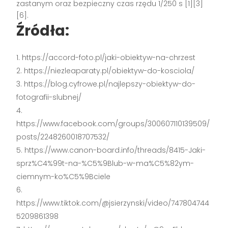
zastanym oraz bezpieczny czas rzędu 1/250 s [1][3]
[6].
Źródła:
https://accord-foto.pl/jaki-obiektyw-na-chrzest
https://niezleaparaty.pl/obiektyw-do-kosciola/
https://blog.cyfrowe.pl/najlepszy-obiektyw-do-
fotografii-slubnej/
https://www.facebook.com/groups/300607110139509/
posts/2248260018707532/
https://www.canon-board.info/threads/8415-Jaki-
sprz%C4%99t-na-%C5%9Blub-w-ma%C5%82ym-
ciemnym-ko%C5%9Bciele
https://www.tiktok.com/@jsierzynski/video/747804744
5209861398