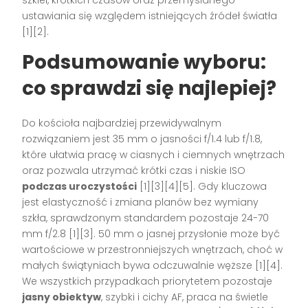
ustawiania się względem istniejących źródeł światła
[1][2].
Podsumowanie wyboru:
co sprawdzi się najlepiej?
Do kościoła najbardziej przewidywalnym
rozwiązaniem jest 35 mm o jasności f/1.4 lub f/1.8,
które ułatwia pracę w ciasnych i ciemnych wnętrzach
oraz pozwala utrzymać krótki czas i niskie ISO
podczas uroczystości
[1][3][4][5]. Gdy kluczowa
jest elastyczność i zmiana planów bez wymiany
szkła, sprawdzonym standardem pozostaje 24-70
mm f/2.8 [1][3]. 50 mm o jasnej przysłonie może być
wartościowe w przestronniejszych wnętrzach, choć w
małych świątyniach bywa odczuwalnie węższe [1][4].
We wszystkich przypadkach priorytetem pozostaje
jasny obiektyw
, szybki i cichy AF, praca na świetle