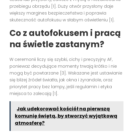
przebiegu obrzędu [1]. Duży otwór przysłony daje
większy margines bezpieczeństwa i poprawia
skuteczność autofokusu w słabym oświetleniu [1].
Co z autofokusem i pracą
na świetle zastanym?
W ceremonii liczy się szybki, cichy i precyzyjny AF,
ponieważ decydujące momenty trwają krótko i nie
mogą być powtarzane [3]. Wskazane jest ustawianie
się bliżej źródeł światła, jak okna i żyrandole, oraz
priorytet pracy bez lampy, jeśli regulamin i etyka
miejsca to zalecają [1].
Jak udekorować kościół na pierwszą
komunię świętą, by stworzyć wyjątkową
atmosferę?