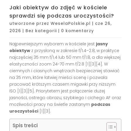
Jaki obiektyw do zdjęć w kościele
sprawdzi się podczas uroczystości?
utworzone przez
WeselaPolskie.pl
|
cze 26,
2026
|
Bez kategorii
|
0 komentarzy
Najpewniejszym wyborem w kościele jest
jasny
obiektyw
z przysłoną w zakresie f/1.4–2.8, w praktyce
najczęściej 35 mm f/1.4 lub 50 mm f/1.8, a dla większej
elastyczności zoom 24-70 mm f/2.8 [1][3][4]. W
ciemnych i ciasnych wnętrzach bezpieczniej stawiać
na 35 mm, które łatwiej mieści scenę i pozwala
pracować krótszym czasem migawki przy niższym
ISO [1][3][5]. Priorytetem jest połączenie dużej
jasności, ostrego obrazu, szybkiego i cichego AF oraz
możliwości pracy na świetle zastanym
podczas
uroczystości
[1][3].
Spis treści