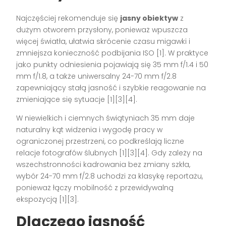
Najczęściej rekomenduje się
jasny obiektyw
z
dużym otworem przysłony, ponieważ wpuszcza
więcej światła, ułatwia skrócenie czasu migawki i
zmniejsza konieczność podbijania ISO [1]. W praktyce
jako punkty odniesienia pojawiają się 35 mm f/1.4 i 50
mm f/1.8, a także uniwersalny 24-70 mm f/2.8
zapewniający stałą jasność i szybkie reagowanie na
zmieniające się sytuacje [1][3][4].
W niewielkich i ciemnych świątyniach 35 mm daje
naturalny kąt widzenia i wygodę pracy w
ograniczonej przestrzeni, co podkreślają liczne
relacje fotografów ślubnych [1][3][4]. Gdy zależy na
wszechstronności kadrowania bez zmiany szkła,
wybór 24-70 mm f/2.8 uchodzi za klasykę reportażu,
ponieważ łączy mobilność z przewidywalną
ekspozycją [1][3].
Dlaczego jasność