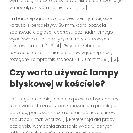
wymuszają krótsze czasy, aby uniknąć poruszeń ujęć
w newralgicznych momentach [1][5].
Im bardziej ograniczona przestrzeń, tym większe
korzyści z perspektywy 35 mm, która pozwala
zachować ciągłość reportażu bez nadmiernego
wycofywania się i bez ryzyka utraty kluczowych
gestów i emocji [1][3][4]. Gdy potrzebna jest
szybkość reakcji i zmiana planów w jednej chwili,
rozsądny kompromis stanowi 24-70 mm f/2.8 [1][3].
Czy warto używać lampy
błyskowej w kościele?
Jeśli regulamin miejsca na to pozwala, błysk należy
stosować ostrożnie i z poszanowaniem przebiegu
obrzędu, ponieważ może rozpraszać uczestników i
zaburzać klimat wnętrza [1]. Preferencja dla pracy
bez błysku wzmacnia znaczenie wyboru jasnych
szkieł, krótkich czasów oraz przemyślanego