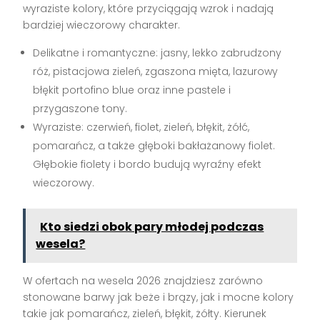
wyraziste kolory, które przyciągają wzrok i nadają
bardziej wieczorowy charakter.
Delikatne i romantyczne: jasny, lekko zabrudzony
róż, pistacjowa zieleń, zgaszona mięta, lazurowy
błękit portofino blue oraz inne pastele i
przygaszone tony.
Wyraziste: czerwień, fiolet, zieleń, błękit, żółć,
pomarańcz, a także głęboki bakłażanowy fiolet.
Głębokie fiolety i bordo budują wyraźny efekt
wieczorowy.
Kto siedzi obok pary młodej podczas
wesela?
W ofertach na wesela 2026 znajdziesz zarówno
stonowane barwy jak beże i brązy, jak i mocne kolory
takie jak pomarańcz, zieleń, błękit, żółty. Kierunek