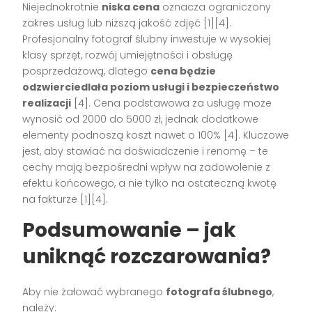
Niejednokrotnie
niska cena
oznacza ograniczony
zakres usług lub niższą jakość zdjęć
[1][4]
.
Profesjonalny fotograf ślubny inwestuje w wysokiej
klasy sprzęt, rozwój umiejętności i obsługę
posprzedażową, dlatego
cena będzie
odzwierciedlała poziom usługi i bezpieczeństwo
realizacji
[4]
. Cena podstawowa za usługę może
wynosić od 2000 do 5000 zł, jednak dodatkowe
elementy podnoszą koszt nawet o 100%
[4]
. Kluczowe
jest, aby stawiać na doświadczenie i renomę – te
cechy mają bezpośredni wpływ na zadowolenie z
efektu końcowego, a nie tylko na ostateczną kwotę
na fakturze
[1][4]
.
Podsumowanie – jak
uniknąć rozczarowania?
Aby nie żałować wybranego
fotografa ślubnego
,
należy: