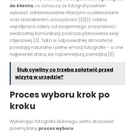
do klienta
, co oznacza, że fotograf powinien
wykazać zainteresowanie Waszymi oczekiwaniami
oraz charakterem uroczystości
[2][3]
. Udana
współpraca zależy od wzajemnego zrozumienia i
swobodnej komunikacji podczas planowania sesji
zdjęciowej
[3]
. Tylko w odpowiedniej atmosferze
powstają naturalne i pełne emocji fotografie – a one
najpewniej staną się najcenniejszą pamiątką
[3]
.
Ślub cywilny co trzeba załatwić przed
wizytą w urzędzie?
Proces wyboru krok po
kroku
Wybierając fotografa ślubnego, warto stosować
przemyślany
proces wyboru
: