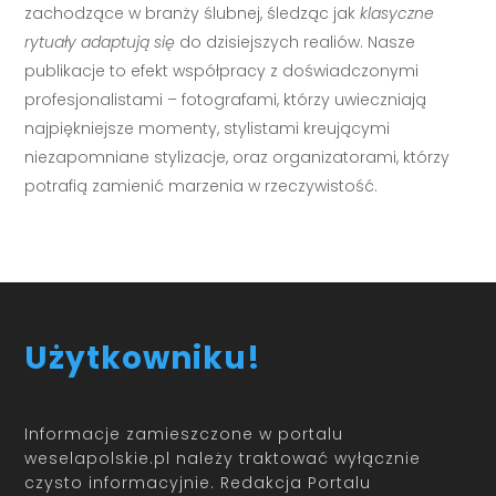
zachodzące w branży ślubnej, śledząc jak
klasyczne
rytuały adaptują się
do dzisiejszych realiów. Nasze
publikacje to efekt współpracy z doświadczonymi
profesjonalistami – fotografami, którzy uwieczniają
najpiękniejsze momenty, stylistami kreującymi
niezapomniane stylizacje, oraz organizatorami, którzy
potrafią zamienić marzenia w rzeczywistość.
Użytkowniku!
Informacje zamieszczone w portalu
weselapolskie.pl należy traktować wyłącznie
czysto informacyjnie. Redakcja Portalu