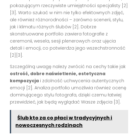
pokazującym rzeczywiste umiejętności specjalisty
[2]
[3]
. Warto szukać w nim nie tylko efektownych zdjęć,
ale również różnorodności – zarówno scenerii, stylu,
jak i klimatu różnych ślubów
[2]
. Dobrze
skonstruowane portfolio zawiera fotografie z
ceremonii, wesela, sesji plenerowych oraz ujęcia
detali i emocji, co potwierdza jego wszechstronność
[2][3]
.
Szczególną uwagę należy zwrócić na cechy takie jak
ostrość, dobre naświetlenie, estetyczna
kompozycja
i zdolność uchwycenia autentycznych
emocji
[2]
. Analiza portfolio umożliwia również ocenę
dominującego stylu fotografa, dzięki czemu łatwiej
przewidzieć, jak będą wyglądać Wasze zdjęcia
[3]
.
Ślub kto za co płaci w tradycyjnych i
nowoczesnych rodzinach