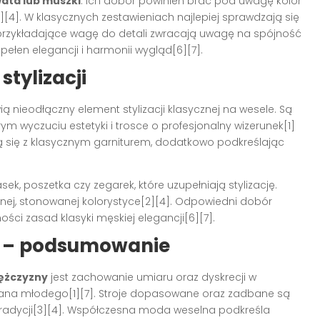
wata lub muszki
. Ich dobór powinien brać pod uwagę kolor
[2][4]. W klasycznych zestawieniach najlepiej sprawdzają się
 przykładające wagę do detali zwracają uwagę na spójność
ełen elegancji i harmonii wygląd[6][7].
stylizacji
ą nieodłączny element stylizacji klasycznej na wesele. Są
ym wyczuciu estetyki i trosce o profesjonalny wizerunek[1]
 się z klasycznym garniturem, dodatkowo podkreślając
ek, poszetka czy zegarek, które uzupełniają stylizację.
ej, stonowanej kolorystyce[2][4]. Odpowiedni dobór
ści zasad klasyki męskiej elegancji[6][7].
u – podsumowanie
mężczyzny
jest zachowanie umiaru oraz dyskrecji w
pana młodego[1][7]. Stroje dopasowane oraz zadbane są
radycji[3][4]. Współczesna moda weselna podkreśla