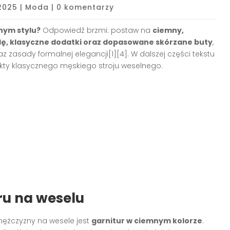
 2025
|
Moda
|
0 komentarzy
nym stylu?
Odpowiedź brzmi: postaw na
ciemny,
lę, klasyczne dodatki oraz dopasowane skórzane buty
,
 zasady formalnej elegancji[1][4]. W dalszej części tekstu
ty klasycznego męskiego stroju weselnego.
ru na weselu
ężczyzny na wesele jest
garnitur w ciemnym kolorze
.