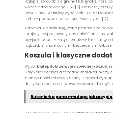
Najlepiej sprawdzi się
granat
lub
grafit
, które p
wobec pana młodego[1][4][6]. Klasyczny czarny 
nowożeńca. Właściwy wybór koloru oraz tkaniny
etykiety podczas uroczystości weselnych[1][7].
Komponując stylizację, warto postawić na dopasow
skrojony i wyprasowany, aby całość prezentowała 
przyjęcia dopuszczają alternatywy takie jak garn
najbardziej uniwersalnym i bezpiecznym wyborem
Koszula i klasyczne dodat
Wybór
białej, dobrze wyprasowanej koszuli
jes
Biały kolor podkreśla formalny charakter okazji, 
intensywności zabawy. Zasady elegancji wymagaj
do sylwetki, co ma kluczowe znaczenie dla ogólne
Butonierka pana młodego jak przypią