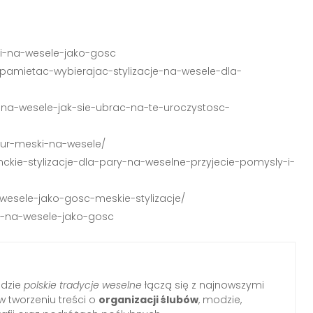
ski-na-wesele-jako-gosc
-pamietac-wybierajac-stylizacje-na-wesele-dla-
e-na-wesele-jak-sie-ubrac-na-te-uroczystosc-
itur-meski-na-wesele/
kie-stylizacje-dla-pary-na-weselne-przyjecie-pomysly-i-
-wesele-jako-gosc-meskie-stylizacje/
c-na-wesele-jako-gosc
gdzie
polskie tradycje weselne
łączą się z najnowszymi
w tworzeniu treści o
organizacji ślubów
, modzie,