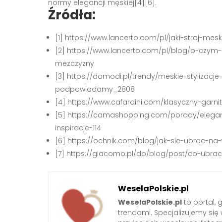
normy elegancji męskiej[4][6].
Źródła:
[1] https://www.lancerto.com/pl/jaki-stroj-me
[2] https://www.lancerto.com/pl/blog/o-czym
mezczyzny
[3] https://domodi.pl/trendy/meskie-stylizacj
podpowiadamy_2808
[4] https://www.cafardini.com/klasyczny-garn
[5] https://camashopping.com/porady/eleganc
inspiracje-114
[6] https://ochnik.com/blog/jak-sie-ubrac-na
[7] https://giacomo.pl/do/blog/post/co-ubra
WeselaPolskie.pl
WeselaPolskie.pl
to portal, 
trendami. Specjalizujemy się 