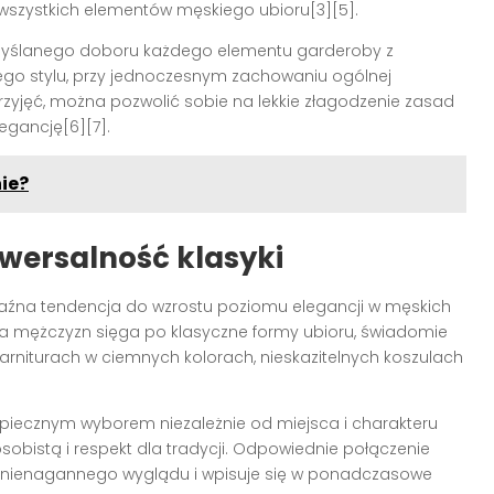
 wszystkich elementów męskiego ubioru[3][5].
emyślanego doboru każdego elementu garderoby z
ego stylu, przy jednoczesnym zachowaniu ogólnej
rzyjęć, można pozwolić sobie na lekkie złagodzenie zasad
egancję[6][7].
ie?
iwersalność klasyki
raźna tendencja do wzrostu poziomu elegancji w męskich
zba mężczyzn sięga po klasyczne formy ubioru, świadomie
rniturach w ciemnych kolorach, nieskazitelnych koszulach
ezpiecznym wyborem niezależnie od miejsca i charakteru
obistą i respekt dla tradycji. Odpowiednie połączenie
ję nienagannego wyglądu i wpisuje się w ponadczasowe