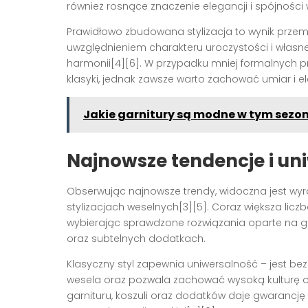
również rosnące znaczenie elegancji i spójności
Prawidłowo zbudowana stylizacja to wynik prz
uwzględnieniem charakteru uroczystości i własn
harmonii[4][6]. W przypadku mniej formalnych p
klasyki, jednak zawsze warto zachować umiar i el
Jakie garnitury są modne w tym sezon
Najnowsze tendencje i un
Obserwując najnowsze trendy, widoczna jest wy
stylizacjach weselnych[3][5]. Coraz większa lic
wybierając sprawdzone rozwiązania oparte na ga
oraz subtelnych dodatkach.
Klasyczny styl zapewnia uniwersalność – jest b
wesela oraz pozwala zachować wysoką kulturę os
garnituru, koszuli oraz dodatków daje gwaranc