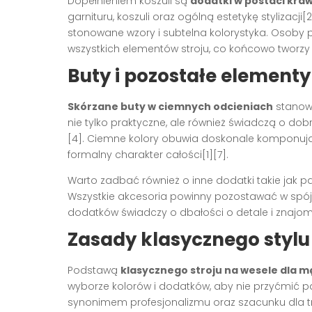
Dopełnieniem koszuli są
dodatki w postaci kra
garnituru, koszuli oraz ogólną estetykę stylizacji
stonowane wzory i subtelna kolorystyka. Osoby
wszystkich elementów stroju, co końcowo tworzy p
Buty i pozostałe elementy 
Skórzane buty w ciemnych odcieniach
stanowi
nie tylko praktyczne, ale również świadczą o dobr
[4]. Ciemne kolory obuwia doskonale komponują
formalny charakter całości[1][7].
Warto zadbać również o inne dodatki takie jak pas
Wszystkie akcesoria powinny pozostawać w spójn
dodatków świadczy o dbałości o detale i znajomo
Zasady klasycznego styl
Podstawą
klasycznego stroju na wesele dla 
wyborze kolorów i dodatków, aby nie przyćmić 
synonimem profesjonalizmu oraz szacunku dla t