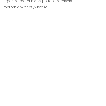
organizatorami, którzy potrafią zamienić
marzenia w rzeczywistość.