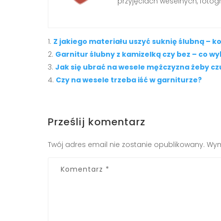
przyjęciach weselnych, fotog
Z jakiego materiału uszyć suknię ślubną – 
Garnitur ślubny z kamizelką czy bez – co w
Jak się ubrać na wesele mężczyzna żeby cz
Czy na wesele trzeba iść w garniturze?
Prześlij komentarz
Twój adres email nie zostanie opublikowany.
Wym