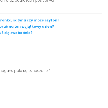
rafii oraz podróżach poślubnych.
koronka, satyna czy może szyfon?
ybrać na ten wyjątkowy dzień?
uć się swobodnie?
agane pola są oznaczone
*