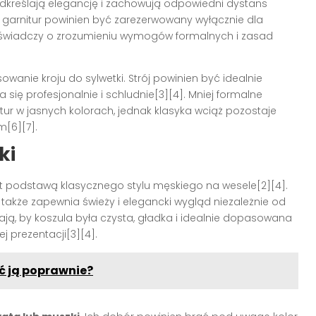
odkreślają elegancję i zachowują odpowiedni dystans
garnitur powinien być zarezerwowany wyłącznie dla
 świadczy o zrozumieniu wymogów formalnych i zasad
anie kroju do sylwetki. Strój powinien być idealnie
się profesjonalnie i schludnie[3][4]. Mniej formalne
itur w jasnych kolorach, jednak klasyka wciąż pozostaje
[6][7].
ki
t podstawą klasycznego stylu męskiego na wesele[2][4].
a także zapewnia świeży i elegancki wygląd niezależnie od
ą, by koszula była czysta, gładka i idealnie dopasowana
j prezentacji[3][4].
ć ją poprawnie?