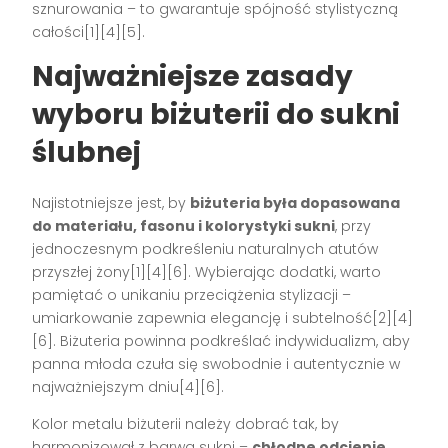
sznurowania – to gwarantuje spójność stylistyczną
całości[1][4][5].
Najważniejsze zasady
wyboru biżuterii do sukni
ślubnej
Najistotniejsze jest, by
biżuteria była dopasowana
do materiału, fasonu i kolorystyki sukni
, przy
jednoczesnym podkreśleniu naturalnych atutów
przyszłej żony[1][4][6]. Wybierając dodatki, warto
pamiętać o unikaniu przeciążenia stylizacji –
umiarkowanie zapewnia elegancję i subtelność[2][4]
[6]. Biżuteria powinna podkreślać indywidualizm, aby
panna młoda czuła się swobodnie i autentycznie w
najważniejszym dniu[4][6].
Kolor metalu biżuterii należy dobrać tak, by
harmonizował z barwą sukni –
chłodne odcienie