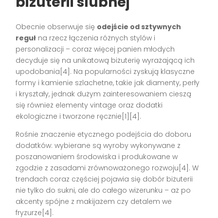
biżuterii ślubnej
Obecnie obserwuje się
odejście od sztywnych
reguł
na rzecz łączenia różnych stylów i
personalizacji – coraz więcej panien młodych
decyduje się na unikatową biżuterię wyrażającą ich
upodobania[4]. Na popularności zyskują klasyczne
formy i kamienie szlachetne, takie jak diamenty, perły
i kryształy, jednak dużym zainteresowaniem cieszą
się również elementy vintage oraz dodatki
ekologiczne i tworzone ręcznie[1][4].
Rośnie znaczenie etycznego podejścia do doboru
dodatków: wybierane są wyroby wykonywane z
poszanowaniem środowiska i produkowane w
zgodzie z zasadami zrównoważonego rozwoju[4]. W
trendach coraz częściej pojawia się dobór biżuterii
nie tylko do sukni, ale do całego wizerunku – aż po
akcenty spójne z makijażem czy detalem we
fryzurze[4].