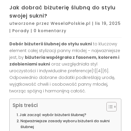
Jak dobrać biżuterię ślubną do stylu
swojej sukni?
utworzone przez
WeselaPolskie.pl
|
lis 19, 2025
|
Porady
|
0 komentarzy
Dobór biżuterii ślubnej do stylu sukni
to kluczowy
element całej stylizacji panny młodej – najważniejsze
jest, by
biżuteria współgrała z fasonem, kolorem i
zdobieniami sukni
oraz uwzględniała styl
uroczystości i indywidualne preferencje[1][4][6].
Odpowiednio dobrane dodatki podkreślają urodę,
wyjątkowość chwili i osobowość panny młodej,
tworząc spójną i harmonijną całość.
Spis treści
Jak zacząć wybór biżuterii ślubnej?
Najważniejsze zasady wyboru biżuterii do sukni
ślubnej