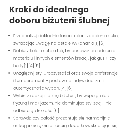
Kroki do idealnego
doboru biżuterii ślubnej
Przeanalizuj dokładnie fason, kolor i zdobienia sukni,
zwracając uwagę na detale wykonania[1][6]
Dobierz kolor metalu tak, by pasował do odcienia
materiału i innych elementów kreacji, jak guziki czy
hafty[1][4][5]
Uwzględnij styl uroczystości oraz swoje preferencje
i temperament – postaw na indywidualizm i
autentyczność wyboru[4][6]
Wybierz rodzaj i formę biżuterii, by współgrała z
fryzurą i makijażem, nie dominując stylizacji i nie
odbierając lekkości[6]
Sprawdź, czy całość prezentuje się harmonijnie –
unikaj przeciążenia ilością dodatków, skupiając się