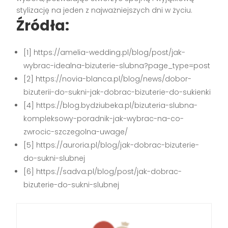
stylizację na jeden z najważniejszych dni w życiu.
Źródła:
[1] https://amelia-wedding.pl/blog/post/jak-
wybrac-idealna-bizuterie-slubna?page_type=post
[2] https://novia-blanca.pl/blog/news/dobor-
bizuterii-do-sukni-jak-dobrac-bizuterie-do-sukienki
[4] https://blog.bydziubeka.pl/bizuteria-slubna-
kompleksowy-poradnik-jak-wybrac-na-co-
zwrocic-szczegolna-uwage/
[5] https://auroria.pl/blog/jak-dobrac-bizuterie-
do-sukni-slubnej
[6] https://sadva.pl/blog/post/jak-dobrac-
bizuterie-do-sukni-slubnej