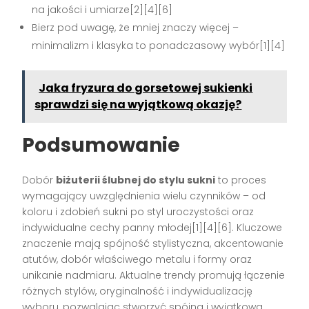
na jakości i umiarze[2][4][6]
Bierz pod uwagę, że mniej znaczy więcej –
minimalizm i klasyka to ponadczasowy wybór[1][4]
Jaka fryzura do gorsetowej sukienki
sprawdzi się na wyjątkową okazję?
Podsumowanie
Dobór
biżuterii ślubnej do stylu sukni
to proces
wymagający uwzględnienia wielu czynników – od
koloru i zdobień sukni po styl uroczystości oraz
indywidualne cechy panny młodej[1][4][6]. Kluczowe
znaczenie mają spójność stylistyczna, akcentowanie
atutów, dobór właściwego metalu i formy oraz
unikanie nadmiaru. Aktualne trendy promują łączenie
różnych stylów, oryginalność i indywidualizację
wyboru, pozwalając stworzyć spójną i wyjątkową