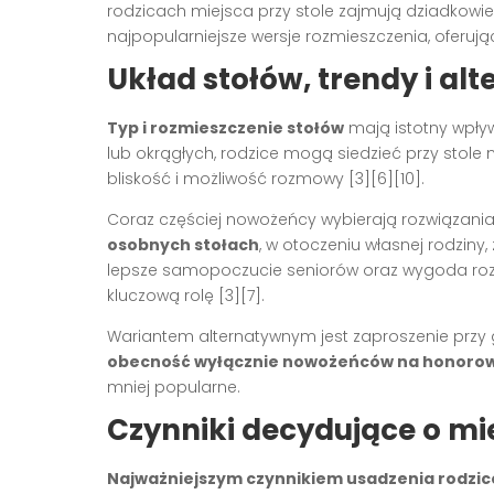
rodzicach miejsca przy stole zajmują dziadkowi
najpopularniejsze wersje rozmieszczenia, oferuj
Układ stołów, trendy i al
Typ i rozmieszczenie stołów
mają istotny wpływ 
lub okrągłych, rodzice mogą siedzieć przy stole
bliskość i możliwość rozmowy
[3][6][10]
.
Coraz częściej nowożeńcy wybierają rozwiązania
osobnych stołach
, w otoczeniu własnej rodziny
lepsze samopoczucie seniorów oraz wygoda roz
kluczową rolę
[3][7]
.
Wariantem alternatywnym jest zaproszenie przy
obecność wyłącznie nowożeńców na honorow
mniej popularne.
Czynniki decydujące o mi
Najważniejszym czynnikiem usadzenia rodzi