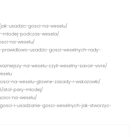
le/jak-usadzic-gosci-na-weselu/
ary-mlodej-podczas-wesela/
gosci-na-weselu/
jak-prawidlowo-usadzic-gosci-weselnych-rady-
wazniejszy-na-weselu-czyli-weselny-savoir-vivre/
weselu
-gosci-na-weselu-glowne-zasady-i-wskazowki/
16/stol-pary-mlodej/
-gosci-na-weselu/
a-gosci-i-usadzanie-gosci-weselnych-jak-stworzyc-