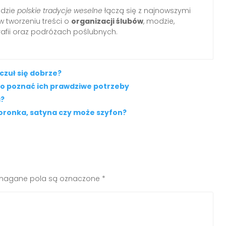
gdzie
polskie tradycje weselne
łączą się z najnowszymi
w tworzeniu treści o
organizacji ślubów
, modzie,
rafii oraz podróżach poślubnych.
czuł się dobrze?
to poznać ich prawdziwe potrzeby
a?
koronka, satyna czy może szyfon?
agane pola są oznaczone
*