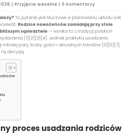
 2026
|
Przyjęcia weselne
|
0 komentarzy
zależy?
To pytanie jest kluczowe w planowaniu układu sali
powiedź:
Rodzice nowożeńców zasiadają przy stole
jbliższym sąsiedztwie
— wynika to z tradycji polskich
 wydarzenia
[1][2][3][4]
. Jednak praktyka usadzania
ji młodej pary, liczby gości i aktualnych trendów
[3][5][7]
.
 tą decyzją.
rodziców
elu
?
yjny proces usadzania rodziców