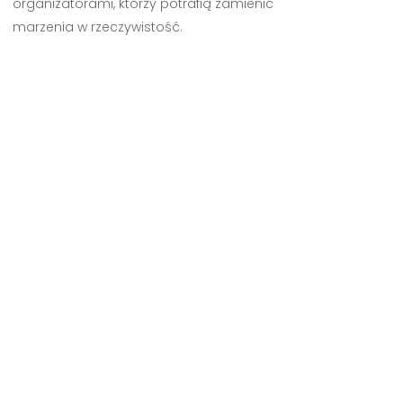
organizatorami, którzy potrafią zamienić
marzenia w rzeczywistość.