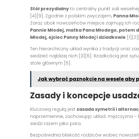
Stół prezydialny
to centralny punkt sali weselne
[4][9]
. Zgodnie z polskim zwyczajem,
Panna Młod
Zaraz obok nowożeńców miejsce zajmują ich rod
Pannie Młodej, matka Pana Młodego, potem 
Młodej, ojciec Panny Młodej i dziadkowie
[1][2]
Ten hierarchiczny układ wynika z tradycji oraz z
siedzieć najbliżej nich
[3][6]
. Rzadkością jest syt
stole głównym
[5]
.
Jak wybrać paznokcie na wesele aby 
Zasady i koncepcje usadz
Kluczową regułą jest
zasada symetrii i alternacj
naprzemiennie, zachowując układ: mężczyzna – 
siedzi razem jako para.
Bezpośrednia bliskość rodziców wobec nowożeń