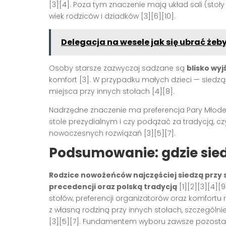
[3][4]
. Poza tym znaczenie mają układ sali (stoły
wiek rodziców i dziadków
[3][6][10]
.
Delegacja na wesele jak się ubrać żeb
Osoby starsze zazwyczaj sadzane są
blisko wyj
komfort
[3]
. W przypadku małych dzieci — siedz
miejsca przy innych stołach
[4][8]
.
Nadrzędne znaczenie ma preferencja Pary Młodej
stole prezydialnym i czy podążać za tradycją, c
nowoczesnych rozwiązań
[3][5][7]
.
Podsumowanie: gdzie sied
Rodzice nowożeńców najczęściej siedzą przy s
precedencji oraz polską tradycją
[1][2][3][4][9
stołów, preferencji organizatorów oraz komfortu
z własną rodziną przy innych stołach, szczegól
[3][5][7]
. Fundamentem wyboru zawsze pozostaje