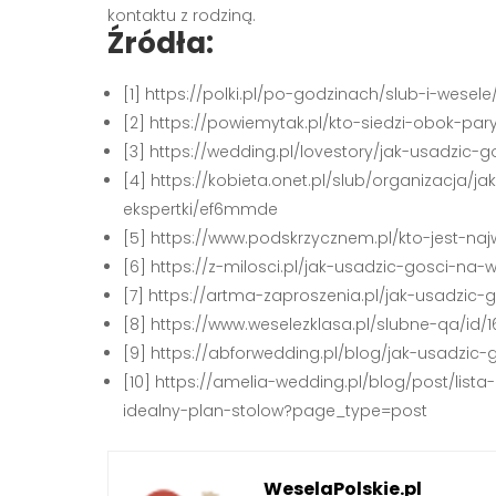
kontaktu z rodziną.
Źródła:
[1] https://polki.pl/po-godzinach/slub-i-wese
[2] https://powiemytak.pl/kto-siedzi-obok-p
[3] https://wedding.pl/lovestory/jak-usadzic-
[4] https://kobieta.onet.pl/slub/organizacja/
ekspertki/ef6mmde
[5] https://www.podskrzycznem.pl/kto-jest-naj
[6] https://z-milosci.pl/jak-usadzic-gosci-na-
[7] https://artma-zaproszenia.pl/jak-usadzic
[8] https://www.weselezklasa.pl/slubne-qa/id/
[9] https://abforwedding.pl/blog/jak-usadzic
[10] https://amelia-wedding.pl/blog/post/list
idealny-plan-stolow?page_type=post
WeselaPolskie.pl