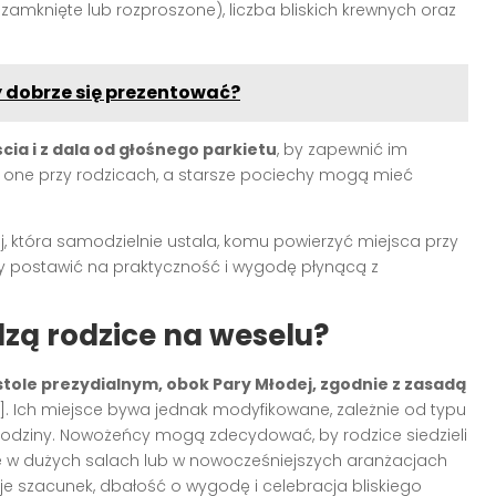
 zamknięte lub rozproszone), liczba bliskich krewnych oraz
y dobrze się prezentować?
ścia i z dala od głośnego parkietu
, by zapewnić im
ą one przy rodzicach, a starsze pociechy mogą mieć
, która samodzielnie ustala, komu powierzyć miejsca przy
zy postawić na praktyczność i wygodę płynącą z
zą rodzice na weselu?
tole prezydialnym, obok Pary Młodej, zgodnie z zasadą
]
. Ich miejsce bywa jednak modyfikowane, zależnie od typu
 rodziny. Nowożeńcy mogą zdecydować, by rodzice siedzieli
nie w dużych salach lub w nowocześniejszych aranżacjach
 szacunek, dbałość o wygodę i celebracja bliskiego