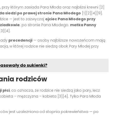
j, przy którym zasiada Para Młoda oraz najbliżsi krewni
[2]
a siedzi po prawej stronie Pana Młodego
[1][2][4][9]
.
zice — jest to zazwyczaj
ojciec Pana Młodego przy
dziadkowie
; po stronie Pana Młodego:
matka Panny
[3][4]
.
asady
precedencji
— osoby najbliższe nowożeńcom mają
uacja, w której rodzice nie siedzą obok Pary Młodej przy
pasowały do sukienki?
ania rodziców
i płci
, co oznacza, że rodzice nie siedzą jako pary, lecz
kobieta – mężczyzna – kobieta
[3][4]
. Tylko Para Młoda
ców jest uzależniona od stopnia pokrewieństwa — po