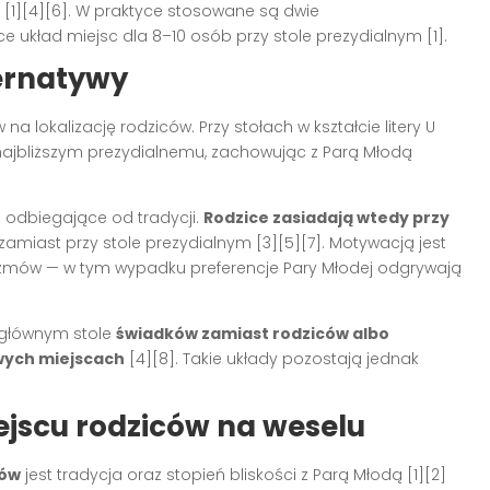
e
[1][4][6]
. W praktyce stosowane są dwie
ące układ miejsc dla 8–10 osób przy stole prezydialnym
[1]
.
ternatywy
na lokalizację rodziców. Przy stołach w kształcie litery U
 najbliższym prezydialnemu, zachowując z Parą Młodą
 odbiegające od tradycji.
Rodzice zasiadają wtedy przy
, zamiast przy stole prezydialnym
[3][5][7]
. Motywacją jest
mów — w tym wypadku preferencje Pary Młodej odgrywają
 głównym stole
świadków zamiast rodziców albo
ych miejscach
[4][8]
. Takie układy pozostają jednak
ejscu rodziców na weselu
ców
jest tradycja oraz stopień bliskości z Parą Młodą
[1][2]