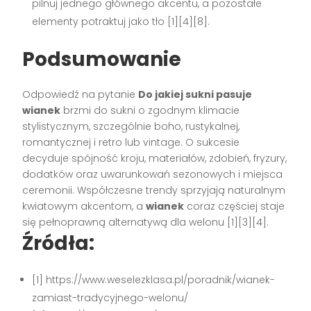
pilnuj jednego głównego akcentu, a pozostałe
elementy potraktuj jako tło [1][4][8].
Podsumowanie
Odpowiedź na pytanie
Do jakiej sukni pasuje
wianek
brzmi do sukni o zgodnym klimacie
stylistycznym, szczególnie boho, rustykalnej,
romantycznej i retro lub vintage. O sukcesie
decyduje spójność kroju, materiałów, zdobień, fryzury,
dodatków oraz uwarunkowań sezonowych i miejsca
ceremonii. Współczesne trendy sprzyjają naturalnym
kwiatowym akcentom, a
wianek
coraz częściej staje
się pełnoprawną alternatywą dla welonu [1][3][4].
Źródła:
[1] https://www.weselezklasa.pl/poradnik/wianek-
zamiast-tradycyjnego-welonu/