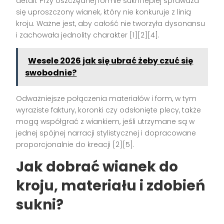
detali. Przy oszczędnej formie sukni lepiej sprawdza
się uproszczony wianek, który nie konkuruje z linią
kroju. Ważne jest, aby całość nie tworzyła dysonansu
i zachowała jednolity charakter [1][2][4].
Wesele 2026 jak się ubrać żeby czuć się
swobodnie?
Odważniejsze połączenia materiałów i form, w tym
wyraziste faktury, koronki czy odsłonięte plecy, także
mogą współgrać z wiankiem, jeśli utrzymane są w
jednej spójnej narracji stylistycznej i dopracowane
proporcjonalnie do kreacji [2][5].
Jak dobrać wianek do
kroju, materiału i zdobień
sukni?