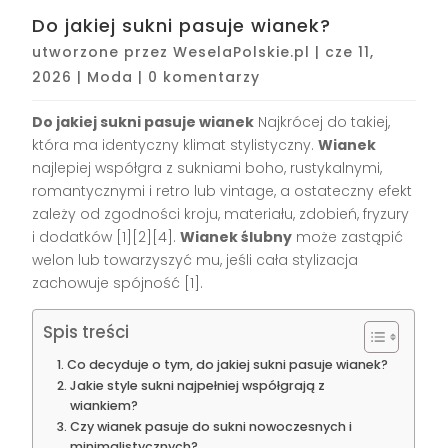
Do jakiej sukni pasuje wianek?
utworzone przez
WeselaPolskie.pl
|
cze 11,
2026
|
Moda
|
0 komentarzy
Do jakiej sukni pasuje wianek
Najkrócej do takiej,
która ma identyczny klimat stylistyczny.
Wianek
najlepiej współgra z sukniami boho, rustykalnymi,
romantycznymi i retro lub vintage, a ostateczny efekt
zależy od zgodności kroju, materiału, zdobień, fryzury
i dodatków [1][2][4].
Wianek ślubny
może zastąpić
welon lub towarzyszyć mu, jeśli cała stylizacja
zachowuje spójność [1].
Spis treści
Co decyduje o tym, do jakiej sukni pasuje wianek?
Jakie style sukni najpełniej współgrają z
wiankiem?
Czy wianek pasuje do sukni nowoczesnych i
minimalistycznych?