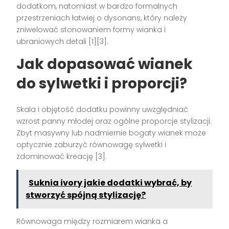
dodatkom, natomiast w bardzo formalnych
przestrzeniach łatwiej o dysonans, który należy
zniwelować stonowaniem formy wianka i
ubraniowych detali [1][3].
Jak dopasować wianek
do sylwetki i proporcji?
Skala i objętość dodatku powinny uwzględniać
wzrost panny młodej oraz ogólne proporcje stylizacji.
Zbyt masywny lub nadmiernie bogaty wianek może
optycznie zaburzyć równowagę sylwetki i
zdominować kreację [3].
Suknia ivory jakie dodatki wybrać, by
stworzyć spójną stylizację?
Równowaga między rozmiarem wianka a