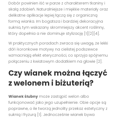
Dobór powinien iść w parze z charakterem tkaniny i
skalą zdobień. Naturalniejsze i miękkie materiały oraz
delikatne aplikacje lepiej łączą się z organiczną
formą wianka. Im bogatsza i bardziej dekoracyjna
suknia, tym wskazany skromniejszy akcent roślinny,
który dopełnia a nie dominuje stylizację [1][2][4].
W praktycznych poradach zwraca się uwagę, że lekki
dół i koronkowe motywy na cielistej podszewce
wzmacniają efekt eteryczności, co sprzyja spójnemu
połączeniu z kwiatowym dodatkiem na głowie [2].
Czy wianek można łączyć
z welonem i biżuterią?
Wianek ślubny
może zastąpić welon albo
funkcjonować jako jego uzupełnienie. Obie opcje są
poprawne, o ile tworzą jednolity przekaz estetyczny z
suknią i fryzurą [1]. Jednocześnie wianek bywa