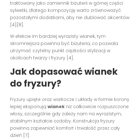
traktowany jako zamiennik biżuterii w górnej części
sylwetki, dlatego kompozycję warto zrównoważyć
pozostałymi dodatkami, aby nie dublować akcentów
[4][8].
W efekcie im bardziej wyrazisty wianek, tym
skromniejsza powinna być biżuteria, co pozwala
utrzymać czytelny punkt ciężkości stylizacji w
okolicach twarzy i fryzury [4].
Jak dopasować wianek
do fryzury?
Fryzury upięte oraz warkocze i układy w formie korony
lepiej eksponują
wianek
niż całkowicie rozpuszczone
włosy, szczególnie gdy zależy nam na wyrazistym,
stabilnym kształcie ozdoby. Konstrukcja fryzury
powinna zapewniać komfort i trwałość przez cały
dzień [7].