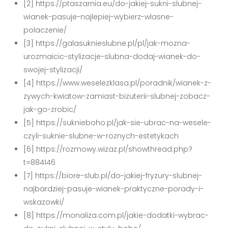
[2] https://ptaszarnia.eu/do-jakiej-sukni-slubnej-
wianek-pasuje-najlepiej-wybierz-wlasne-
polaczenie/
[3] https://galasuknieslubne.pl/pl/jak-mozna-
urozmaicic-stylizacje-slubna-dodaj-wianek-do-
swojej-stylizacji/
[4] https://www.weselezklasa.pl/poradnik/wianek-z-
zywych-kwiatow-zamiast-bizuterii-slubnej-zobacz-
jak-go-zrobic/
[5] https://suknieboho.pl/jak-sie-ubrac-na-wesele-
czyli-suknie-slubne-w-roznych-estetykach
[6] https://rozmowy.wizaz.pl/showthread.php?
t=884146
[7] https://biore-slub.pl/do-jakiej-fryzury-slubnej-
najbardziej-pasuje-wianek-praktyczne-porady-i-
wskazowki/
[8] https://monaliza.com.pl/jakie-dodatki-wybrac-