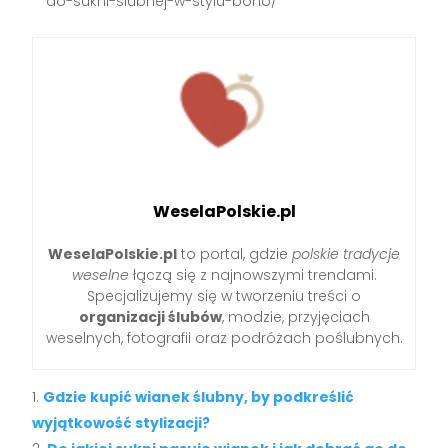
do-sukni-slubnej-w-stylu-boho/
WeselaPolskie.pl
WeselaPolskie.pl
to portal, gdzie
polskie tradycje
weselne
łączą się z najnowszymi trendami.
Specjalizujemy się w tworzeniu treści o
organizacji ślubów
, modzie, przyjęciach
weselnych, fotografii oraz podróżach poślubnych.
Gdzie kupić wianek ślubny, by podkreślić
wyjątkowość stylizacji?