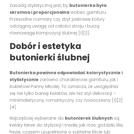
Zasadą stylistyczną jest, by
butonierka była
skromna i proporcjonalna
wobec garnituru.
Przesadne rozmiary czy zbyt jaskrawe kolory
odciągną uwagę od całości stroju i burzą
równowagę kompozycji ślubnej
[1][2]
.
Dobór i estetyka
butonierki ślubnej
Butonierka powinna odpowiadać kolorystycznie i
stylistycznie
zarówno charakterowi garnituru, jak i
bukietowi Panny Młodej. To oznacza, że uwzględnia
się nie tylko barwę kwiatów, ale też styl dekoracji –
minimalistyczny, romantyczny czy nowoczesny
[1][2]
[4]
.
Najczęściej wybierane do
butonierek ślubnych
są
kwiaty łatwe do stylizacji i trwałe, jak róże, goździki, lilie,
frezje, czasem uzupełnione o subtelne liście lub