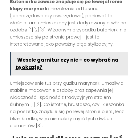
Butonierka zawsze znajduje się po lewej stronie
klapy marynarki
, niezależnie od fasonu
(jednorzędowa czy dwurzędowa), ponieważ to
właśnie tam umieszczony jest dedykowany otwór na
ozdobę
[1][2][3]
. W żadnym przypadku butonierki nie
umieszcza się po stronie prawej – jest to
interpretowane jako poważny błąd stylizacyjny.
Wesele garnitur czy nie – co wybrać na
tę okazję?
Umiejscowienie tuż przy guziku marynarki umożliwia
stabilne mocowanie ozdoby oraz zapewnia jej
widoczność i spójność z tradycyjnym strojem
ślubnym
[1][2]
. Co istotne, brustasza, czyli kieszonka
na poszetkę, znajduje się po lewej stronie piersi, lecz
bliżej środka, więc nie należy mylić tych dwóch
elementów
[3]
.