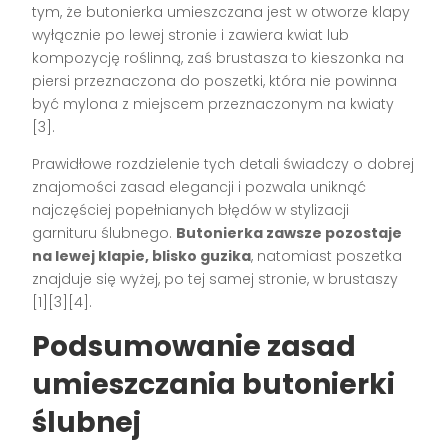
tym, że butonierka umieszczana jest w otworze klapy
wyłącznie po lewej stronie i zawiera kwiat lub
kompozycję roślinną, zaś brustasza to kieszonka na
piersi przeznaczona do poszetki, która nie powinna
być mylona z miejscem przeznaczonym na kwiaty
[3]
.
Prawidłowe rozdzielenie tych detali świadczy o dobrej
znajomości zasad elegancji i pozwala uniknąć
najczęściej popełnianych błędów w stylizacji
garnituru ślubnego.
Butonierka zawsze pozostaje
na lewej klapie, blisko guzika
, natomiast poszetka
znajduje się wyżej, po tej samej stronie, w brustaszy
[1][3][4]
.
Podsumowanie zasad
umieszczania butonierki
ślubnej