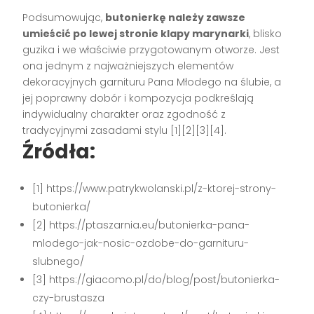
Podsumowując,
butonierkę należy zawsze
umieścić po lewej stronie klapy marynarki
, blisko
guzika i we właściwie przygotowanym otworze. Jest
ona jednym z najważniejszych elementów
dekoracyjnych garnituru Pana Młodego na ślubie, a
jej poprawny dobór i kompozycja podkreślają
indywidualny charakter oraz zgodność z
tradycyjnymi zasadami stylu
[1][2][3][4]
.
Źródła:
[1] https://www.patrykwolanski.pl/z-ktorej-strony-
butonierka/
[2] https://ptaszarnia.eu/butonierka-pana-
mlodego-jak-nosic-ozdobe-do-garnituru-
slubnego/
[3] https://giacomo.pl/do/blog/post/butonierka-
czy-brustasza