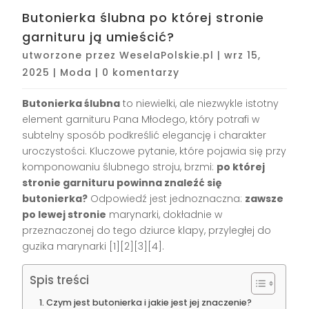
Butonierka ślubna po której stronie
garnituru ją umieścić?
utworzone przez
WeselaPolskie.pl
|
wrz 15,
2025
|
Moda
|
0 komentarzy
Butonierka ślubna
to niewielki, ale niezwykle istotny
element garnituru Pana Młodego, który potrafi w
subtelny sposób podkreślić elegancję i charakter
uroczystości. Kluczowe pytanie, które pojawia się przy
komponowaniu ślubnego stroju, brzmi:
po której
stronie garnituru powinna znaleźć się
butonierka?
Odpowiedź jest jednoznaczna:
zawsze
po lewej stronie
marynarki, dokładnie w
przeznaczonej do tego dziurce klapy, przyległej do
guzika marynarki
[1][2][3][4]
.
Spis treści
Czym jest butonierka i jakie jest jej znaczenie?