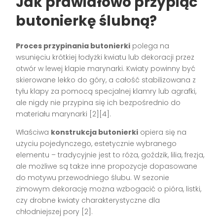
Jak prawidłowo przypiąć
butonierkę ślubną?
Proces przypinania butonierki
polega na
wsunięciu krótkiej łodyżki kwiatu lub dekoracji przez
otwór w lewej klapie marynarki. Kwiaty powinny być
skierowane lekko do góry, a całość stabilizowana z
tyłu klapy za pomocą specjalnej klamry lub agrafki,
ale nigdy nie przypina się ich bezpośrednio do
materiału marynarki
[2][4]
.
Właściwa
konstrukcja butonierki
opiera się na
użyciu pojedynczego, estetycznie wybranego
elementu – tradycyjnie jest to róża, goździk, lilia, frezja,
ale możliwe są także inne propozycje dopasowane
do motywu przewodniego ślubu. W sezonie
zimowym dekorację można wzbogacić o pióra, listki,
czy drobne kwiaty charakterystyczne dla
chłodniejszej pory
[2]
.