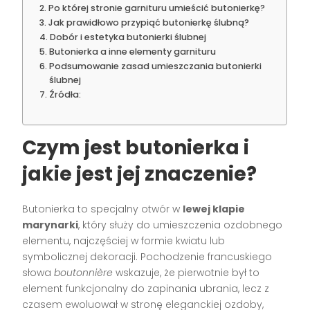
Po której stronie garnituru umieścić butonierkę?
Jak prawidłowo przypiąć butonierkę ślubną?
Dobór i estetyka butonierki ślubnej
Butonierka a inne elementy garnituru
Podsumowanie zasad umieszczania butonierki
ślubnej
Źródła:
Czym jest butonierka i
jakie jest jej znaczenie?
Butonierka to specjalny otwór w
lewej klapie
marynarki
, który służy do umieszczenia ozdobnego
elementu, najczęściej w formie kwiatu lub
symbolicznej dekoracji. Pochodzenie francuskiego
słowa
boutonnière
wskazuje, że pierwotnie był to
element funkcjonalny do zapinania ubrania, lecz z
czasem ewoluował w stronę eleganckiej ozdoby,